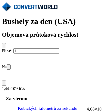
Bushely za den (USA)
Objemová průtoková rychlost
Převést
Na
1,44×10⁻⁵ ft³/s
Za vteřinu
Kubických kilometrů za sekundu
4,08×10⁻