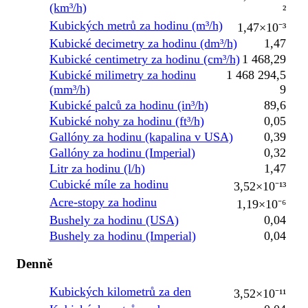
(km³/h)
²
Kubických metrů za hodinu (m³/h)
1,47×10⁻³
Kubické decimetry za hodinu (dm³/h)
1,47
Kubické centimetry za hodinu (cm³/h)
1 468,29
Kubické milimetry za hodinu
1 468 294,5
(mm³/h)
9
Kubické palců za hodinu (in³/h)
89,6
Kubické nohy za hodinu (ft³/h)
0,05
Gallóny za hodinu (kapalina v USA)
0,39
Gallóny za hodinu (Imperial)
0,32
Litr za hodinu (l/h)
1,47
Cubické míle za hodinu
3,52×10⁻¹³
Acre-stopy za hodinu
1,19×10⁻⁶
Bushely za hodinu (USA)
0,04
Bushely za hodinu (Imperial)
0,04
Denně
Kubických kilometrů za den
3,52×10⁻¹¹