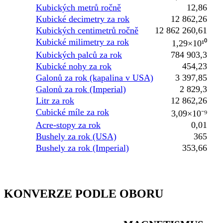
Kubických metrů ročně
12,86
Kubické decimetry za rok
12 862,26
Kubických centimetrů ročně
12 862 260,61
Kubické milimetry za rok
1,29×10¹⁰
Kubických palců za rok
784 903,3
Kubické nohy za rok
454,23
Galonů za rok (kapalina v USA)
3 397,85
Galonů za rok (Imperial)
2 829,3
Litr za rok
12 862,26
Cubické míle za rok
3,09×10⁻⁹
Acre-stopy za rok
0,01
Bushely za rok (USA)
365
Bushely za rok (Imperial)
353,66
KONVERZE PODLE OBORU