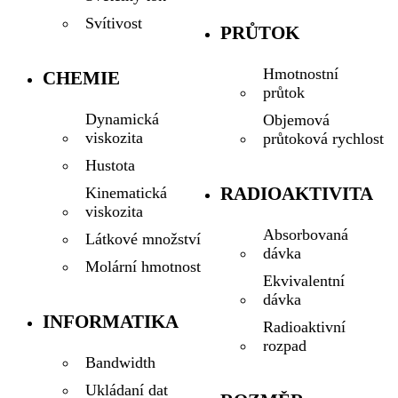
Svítivost
PRŮTOK
Hmotnostní
CHEMIE
průtok
Dynamická
Objemová
viskozita
průtoková rychlost
Hustota
RADIOAKTIVITA
Kinematická
viskozita
Absorbovaná
Látkové množství
dávka
Molární hmotnost
Ekvivalentní
dávka
INFORMATIKA
Radioaktivní
rozpad
Bandwidth
Ukládaní dat