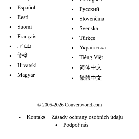
Español
Русский
Eesti
Slovenčina
Suomi
Svenska
Français
Türkçe
עברית
Украïнська
हिन्दी
Tiếng Việt
Hrvatski
简体中文
Magyar
繁體中文
© 2005-2026 Convertworld.com
Kontakt
Zásady ochrany osobních údajů
Podpoř nás