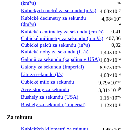
(km³/s)
¹⁶
Kubických metrů za sekundu (m³/s)
4,08×10⁻⁷
Kubické decimetry za sekundu
4,08×10⁻
(dm³/s)
⁴
Kubické centimetry za sekundu (cm³/s)
0,41
Cubické milimetry za sekundu (mm³/s)
407,86
Cubické palců za sekundu (in³/s)
0,02
Kubické nohy za sekundu (ft³/s)
1,44×10⁻⁵
Galonů za sekundu (kapalina v USA)
1,08×10⁻⁴
Galony za sekundu (Imperial)
8,97×10⁻⁵
Litr za sekundu (l/s)
4,08×10⁻⁴
Cubické míle za sekundu
9,79×10⁻¹⁷
Acre-stopy za sekundu
3,31×10⁻¹⁰
Bushely za sekundu (USA)
1,16×10⁻⁵
Bushely za sekundu (Imperial)
1,12×10⁻⁵
Za minutu
Kubických kilometrů za minutu
2,45×10⁻