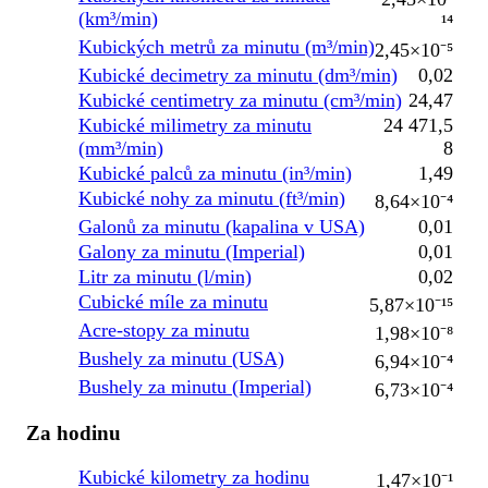
(km³/min)
¹⁴
Kubických metrů za minutu (m³/min)
2,45×10⁻⁵
Kubické decimetry za minutu (dm³/min)
0,02
Kubické centimetry za minutu (cm³/min)
24,47
Kubické milimetry za minutu
24 471,5
(mm³/min)
8
Kubické palců za minutu (in³/min)
1,49
Kubické nohy za minutu (ft³/min)
8,64×10⁻⁴
Galonů za minutu (kapalina v USA)
0,01
Galony za minutu (Imperial)
0,01
Litr za minutu (l/min)
0,02
Cubické míle za minutu
5,87×10⁻¹⁵
Acre-stopy za minutu
1,98×10⁻⁸
Bushely za minutu (USA)
6,94×10⁻⁴
Bushely za minutu (Imperial)
6,73×10⁻⁴
Za hodinu
Kubické kilometry za hodinu
1,47×10⁻¹