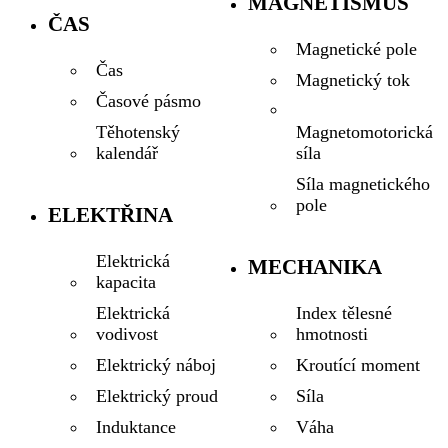
MAGNETISMUS
ČAS
Magnetické pole
Čas
Magnetický tok
Časové pásmo
Magnetomotorická
Těhotenský
síla
kalendář
Síla magnetického
pole
ELEKTŘINA
Elektrická
MECHANIKA
kapacita
Index tělesné
Elektrická
hmotnosti
vodivost
Kroutící moment
Elektrický náboj
Síla
Elektrický proud
Váha
Induktance