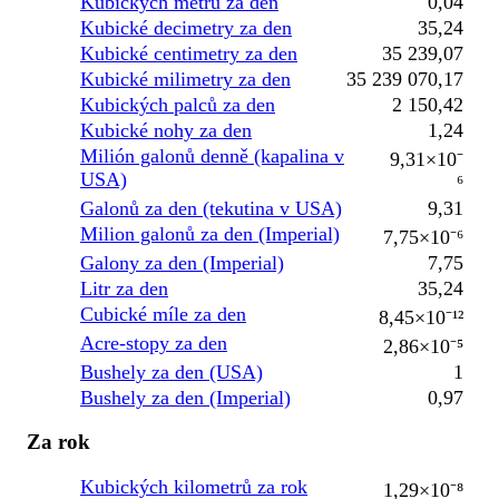
Kubických metrů za den
0,04
Kubické decimetry za den
35,24
Kubické centimetry za den
35 239,07
Kubické milimetry za den
35 239 070,17
Kubických palců za den
2 150,42
Kubické nohy za den
1,24
Milión galonů denně (kapalina v
9,31×10⁻
USA)
⁶
Galonů za den (tekutina v USA)
9,31
Milion galonů za den (Imperial)
7,75×10⁻⁶
Galony za den (Imperial)
7,75
Litr za den
35,24
Cubické míle za den
8,45×10⁻¹²
Acre-stopy za den
2,86×10⁻⁵
Bushely za den (USA)
1
Bushely za den (Imperial)
0,97
Za rok
Kubických kilometrů za rok
1,29×10⁻⁸