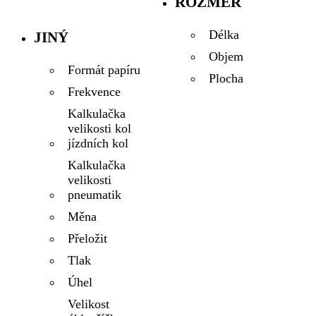
ROZMĚR
Délka
JINÝ
Objem
Formát papíru
Plocha
Frekvence
Kalkulačka
velikosti kol
jízdních kol
Kalkulačka
velikosti
pneumatik
Měna
Přeložit
Tlak
Úhel
Velikost