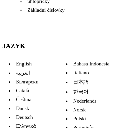
úhlopříčky
Základní číslovky
JAZYK
English
Bahasa Indonesia
Italiano
العربية
Български
日本語
Català
한국어
Čeština
Nederlands
Dansk
Norsk
Deutsch
Polski
Ελληνικά
Português