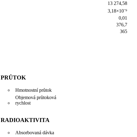
13 274,58
3,18×10⁻⁹
0,01
376,7
365
PRŮTOK
Hmotnostní průtok
Objemová průtoková
rychlost
RADIOAKTIVITA
Absorbovaná dávka