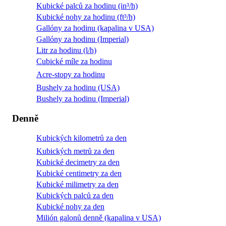
Kubické palců za hodinu (in³/h)
Kubické nohy za hodinu (ft³/h)
Gallóny za hodinu (kapalina v USA)
Gallóny za hodinu (Imperial)
Litr za hodinu (l/h)
Cubické míle za hodinu
Acre-stopy za hodinu
Bushely za hodinu (USA)
Bushely za hodinu (Imperial)
Denně
Kubických kilometrů za den
Kubických metrů za den
Kubické decimetry za den
Kubické centimetry za den
Kubické milimetry za den
Kubických palců za den
Kubické nohy za den
Milión galonů denně (kapalina v USA)