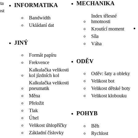
MECHANIKA
ta
INFORMATIKA
ost
Index tělesné
Bandwidth
hmotnosti
Ukládaní dat
Kroutící moment
Síla
JINÝ
Váha
Formát papíru
ODĚV
Frekvence
Kalkulačka velikosti
Oděv: šaty a obleky
kol jízdních kol
Velikost bot
Kalkulačka velikosti
pneumatik
Velikost dětské boty
Měna
Velikost klobouku
Přeložit
Tlak
POHYB
Úhel
Velikost úhlopříčky
Běh
Základní číslovky
Rychlost