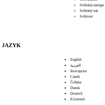
Světelná energie
Světelný tok
Svítivost
JAZYK
English
العربية
Български
Català
Čeština
Dansk
Deutsch
Ελληνικά