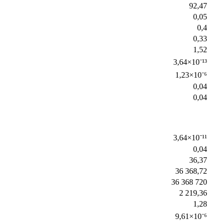
92,47
0,05
0,4
0,33
1,52
3,64×10⁻¹³
1,23×10⁻⁶
0,04
0,04
3,64×10⁻¹¹
0,04
36,37
36 368,72
36 368 720
2 219,36
1,28
9,61×10⁻⁶