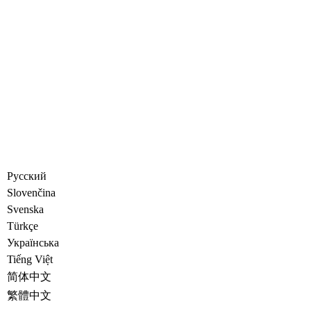
Русский
Slovenčina
Svenska
Türkçe
Украïнська
Tiếng Việt
简体中文
繁體中文