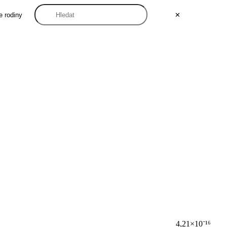
e rodiny
✕
4,21×10⁻¹⁶