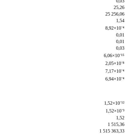
0,03
25,26
25 256,06
1,54
8,92×10⁻⁴
0,01
0,01
0,03
6,06×10⁻¹⁵
2,05×10⁻⁸
7,17×10⁻⁴
6,94×10⁻⁴
1,52×10⁻¹²
1,52×10⁻³
1,52
1 515,36
1 515 363,33