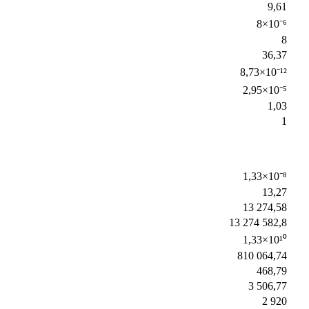
9,61
8×10⁻⁶
8
36,37
8,73×10⁻¹²
2,95×10⁻⁵
1,03
1
1,33×10⁻⁸
13,27
13 274,58
13 274 582,8
1,33×10¹⁰
810 064,74
468,79
3 506,77
2 920