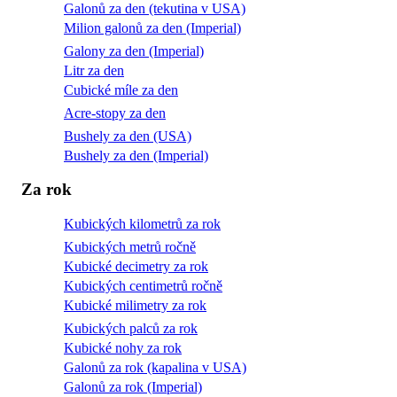
Galonů za den (tekutina v USA)
Milion galonů za den (Imperial)
Galony za den (Imperial)
Litr za den
Cubické míle za den
Acre-stopy za den
Bushely za den (USA)
Bushely za den (Imperial)
Za rok
Kubických kilometrů za rok
Kubických metrů ročně
Kubické decimetry za rok
Kubických centimetrů ročně
Kubické milimetry za rok
Kubických palců za rok
Kubické nohy za rok
Galonů za rok (kapalina v USA)
Galonů za rok (Imperial)