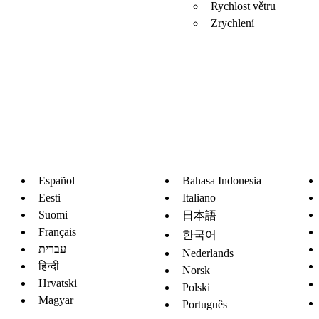
Rychlost větru
Zrychlení
Español
Bahasa Indonesia
Eesti
Italiano
Suomi
日本語
Français
한국어
עברית
Nederlands
हिन्दी
Norsk
Hrvatski
Polski
Magyar
Português