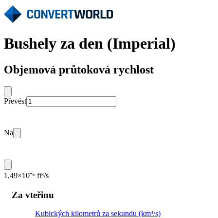
Bushely za den (Imperial)
Objemová průtoková rychlost
Převést
Na
1,49×10⁻⁵ ft³/s
Za vteřinu
Kubických kilometrů za sekundu (km³/s)