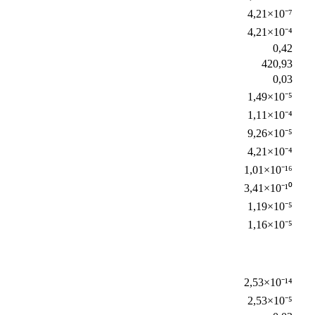
4,21×10⁻⁷
4,21×10⁻⁴
0,42
420,93
0,03
1,49×10⁻⁵
1,11×10⁻⁴
9,26×10⁻⁵
4,21×10⁻⁴
1,01×10⁻¹⁶
3,41×10⁻¹⁰
1,19×10⁻⁵
1,16×10⁻⁵
2,53×10⁻¹⁴
2,53×10⁻⁵