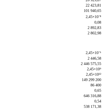
22 423,81
101 940,65
2,45×10⁻⁸
0,08
2 892,83
2 802,98
2,45×10⁻⁶
2 446,58
2 446 575,55
2,45×10⁹
2,45×10¹²
149 299 200
86 400
0,65
646 316,88
0,54
538 171,38