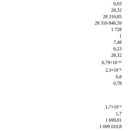
0,03
28,32
28 316,85
28 316 846,59
1 728
1
7,48
6,23
28,32
6,79×10⁻¹²
2,3×10⁻⁵
0,8
0,78
1,7×10⁻⁹
1,7
1 699,01
1 699 010,8