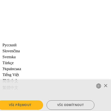
Русский
Slovenčina
Svenska
Türkçe
Украïнська
Tiếng Việt
简体中文
×
繁體中文
ENGLISH
VŠE PŘIJMOUT
VŠE ODMÍTNOUT
SWEDISH