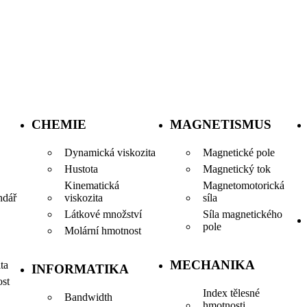
CHEMIE
MAGNETISMUS
Dynamická viskozita
Magnetické pole
Hustota
Magnetický tok
Kinematická
Magnetomotorická
viskozita
síla
ndář
Látkové množství
Síla magnetického
pole
Molární hmotnost
MECHANIKA
ta
INFORMATIKA
ost
Index tělesné
Bandwidth
hmotnosti