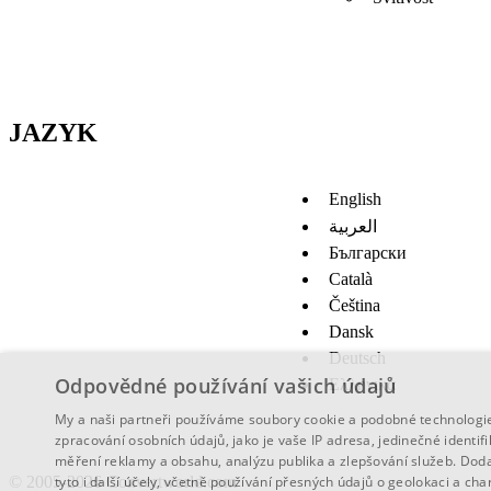
JAZYK
English
العربية
Български
Català
Čeština
Dansk
Deutsch
Odpovědné používání vašich údajů
Ελληνικά
My a naši partneři používáme soubory cookie a podobné technologie 
zpracování osobních údajů, jako je vaše IP adresa, jedinečné identif
měření reklamy a obsahu, analýzu publika a zlepšování služeb.
Doda
tyto i další účely, včetně používání přesných údajů o geolokaci a cha
© 2005-2026 Convertworld.com