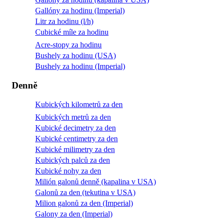
Gallóny za hodinu (Imperial)
Litr za hodinu (l/h)
Cubické míle za hodinu
Acre-stopy za hodinu
Bushely za hodinu (USA)
Bushely za hodinu (Imperial)
Denně
Kubických kilometrů za den
Kubických metrů za den
Kubické decimetry za den
Kubické centimetry za den
Kubické milimetry za den
Kubických palců za den
Kubické nohy za den
Milión galonů denně (kapalina v USA)
Galonů za den (tekutina v USA)
Milion galonů za den (Imperial)
Galony za den (Imperial)