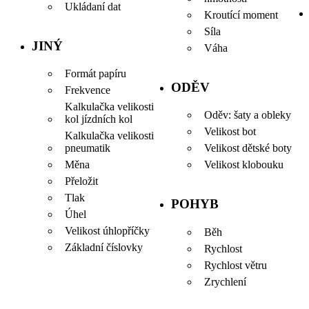
Ukládaní dat
Kroutící moment
Síla
JINÝ
Váha
Formát papíru
ODĚV
Frekvence
Kalkulačka velikosti
Oděv: šaty a obleky
kol jízdních kol
Velikost bot
Kalkulačka velikosti
pneumatik
Velikost dětské boty
Měna
Velikost klobouku
Přeložit
Tlak
POHYB
Úhel
Velikost úhlopříčky
Běh
Základní číslovky
Rychlost
Rychlost větru
Zrychlení