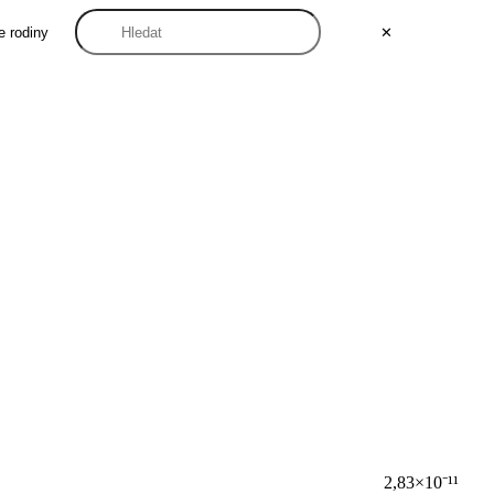
e rodiny
✕
2,83×10⁻¹¹