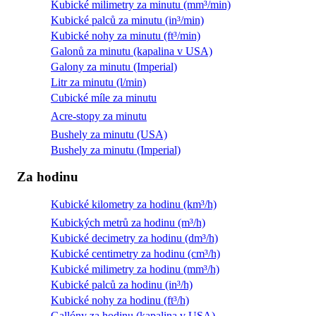
Kubické milimetry za minutu (mm³/min)
Kubické palců za minutu (in³/min)
Kubické nohy za minutu (ft³/min)
Galonů za minutu (kapalina v USA)
Galony za minutu (Imperial)
Litr za minutu (l/min)
Cubické míle za minutu
Acre-stopy za minutu
Bushely za minutu (USA)
Bushely za minutu (Imperial)
Za hodinu
Kubické kilometry za hodinu (km³/h)
Kubických metrů za hodinu (m³/h)
Kubické decimetry za hodinu (dm³/h)
Kubické centimetry za hodinu (cm³/h)
Kubické milimetry za hodinu (mm³/h)
Kubické palců za hodinu (in³/h)
Kubické nohy za hodinu (ft³/h)
Gallóny za hodinu (kapalina v USA)