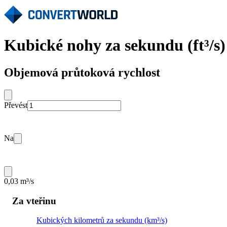
Kubické nohy za sekundu (ft³/s)
Objemová průtoková rychlost
Převést
Na
0,03 m³/s
Za vteřinu
Kubických kilometrů za sekundu (km³/s)