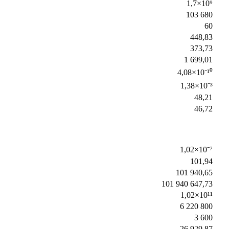
1,7×10⁹
103 680
60
448,83
373,73
1 699,01
4,08×10⁻¹⁰
1,38×10⁻³
48,21
46,72
1,02×10⁻⁷
101,94
101 940,65
101 940 647,73
1,02×10¹¹
6 220 800
3 600
26 929,87