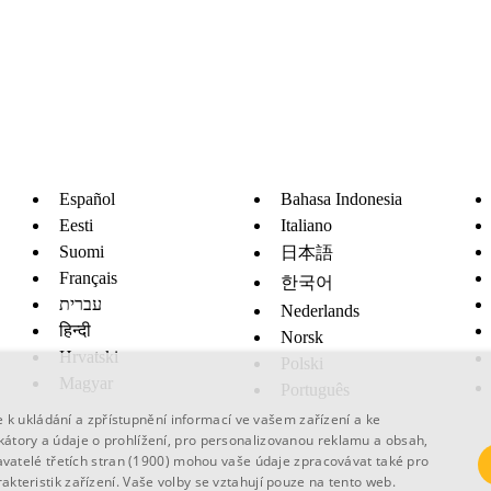
Español
Bahasa Indonesia
Eesti
Italiano
Suomi
日本語
Français
한국어
עברית
Nederlands
हिन्दी
Norsk
Hrvatski
Polski
Magyar
Português
k ukládání a zpřístupnění informací ve vašem zařízení a ke
ikátory a údaje o prohlížení, pro personalizovanou reklamu a obsah,
vatelé třetích stran (1900)
mohou vaše údaje zpracovávat také pro
rakteristik zařízení. Vaše volby se vztahují pouze na tento web.