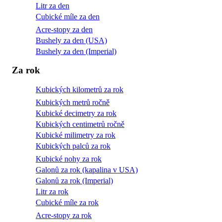
Litr za den
Cubické míle za den
Acre-stopy za den
Bushely za den (USA)
Bushely za den (Imperial)
Za rok
Kubických kilometrů za rok
Kubických metrů ročně
Kubické decimetry za rok
Kubických centimetrů ročně
Kubické milimetry za rok
Kubických palců za rok
Kubické nohy za rok
Galonů za rok (kapalina v USA)
Galonů za rok (Imperial)
Litr za rok
Cubické míle za rok
Acre-stopy za rok