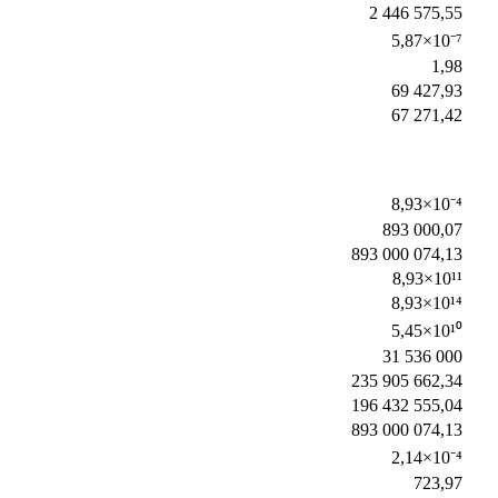
2 446 575,55
5,87×10⁻⁷
1,98
69 427,93
67 271,42
8,93×10⁻⁴
893 000,07
893 000 074,13
8,93×10¹¹
8,93×10¹⁴
5,45×10¹⁰
31 536 000
235 905 662,34
196 432 555,04
893 000 074,13
2,14×10⁻⁴
723,97