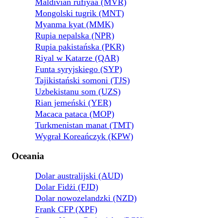
Maldivian rufiyaa (MVR)
Mongolski tugrik (MNT)
Myanma kyat (MMK)
Rupia nepalska (NPR)
Rupia pakistańska (PKR)
Riyal w Katarze (QAR)
Funta syryjskiego (SYP)
Tajikistański somoni (TJS)
Uzbekistanu som (UZS)
Rian jemeński (YER)
Macaca pataca (MOP)
Turkmenistan manat (TMT)
Wygrał Koreańczyk (KPW)
Oceania
Dolar australijski (AUD)
Dolar Fidżi (FJD)
Dolar nowozelandzki (NZD)
Frank CFP (XPF)