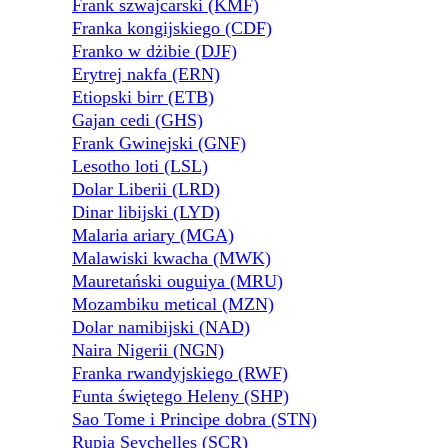
Frank szwajcarski (KMF)
Franka kongijskiego (CDF)
Franko w dżibie (DJF)
Erytrej nakfa (ERN)
Etiopski birr (ETB)
Gajan cedi (GHS)
Frank Gwinejski (GNF)
Lesotho loti (LSL)
Dolar Liberii (LRD)
Dinar libijski (LYD)
Malaria ariary (MGA)
Malawiski kwacha (MWK)
Mauretański ouguiya (MRU)
Mozambiku metical (MZN)
Dolar namibijski (NAD)
Naira Nigerii (NGN)
Franka rwandyjskiego (RWF)
Funta świętego Heleny (SHP)
Sao Tome i Principe dobra (STN)
Rupia Seychelles (SCR)