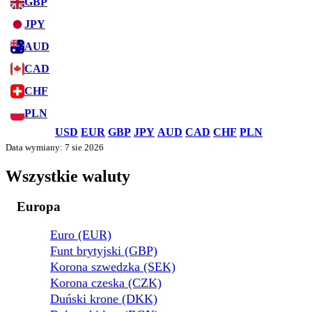
GBP
JPY
AUD
CAD
CHF
PLN
USD
EUR
GBP
JPY
AUD
CAD
CHF
PLN
Data wymiany: 7 sie 2026
Wszystkie waluty
Europa
Euro (EUR)
Funt brytyjski (GBP)
Korona szwedzka (SEK)
Korona czeska (CZK)
Duński krone (DKK)