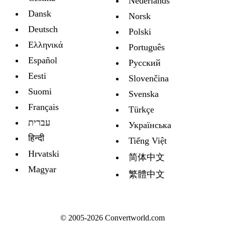
Nederlands
Dansk
Norsk
Deutsch
Polski
Ελληνικά
Português
Español
Русский
Eesti
Slovenčina
Suomi
Svenska
Français
Türkçe
עברית
Украïнська
हिन्दी
Tiếng Việt
Hrvatski
简体中文
Magyar
繁體中文
© 2005-2026 Convertworld.com