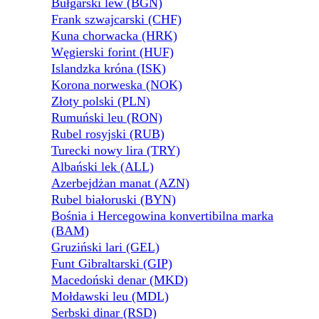
Bułgarski lew (BGN)
Frank szwajcarski (CHF)
Kuna chorwacka (HRK)
Węgierski forint (HUF)
Islandzka króna (ISK)
Korona norweska (NOK)
Złoty polski (PLN)
Rumuński leu (RON)
Rubel rosyjski (RUB)
Turecki nowy lira (TRY)
Albański lek (ALL)
Azerbejdżan manat (AZN)
Rubel białoruski (BYN)
Bośnia i Hercegowina konvertibilna marka
(BAM)
Gruziński lari (GEL)
Funt Gibraltarski (GIP)
Macedoński denar (MKD)
Mołdawski leu (MDL)
Serbski dinar (RSD)