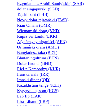
Rzymianie z Arabii Saudyjskiej (SAR)
dolar singapurski (SGD)
Tajski baht (THB)
Nowy dolar tajwański (TWD)
Rian Omani (OMR)
Wietnamski dong (VND)
Rupia Sri Lanki (LKR)
Afgańczycy afganiści (AFN)
Ormiański dram (AMD)
Bangladesz taka (BDT)
Bhutan ngultrum (BTN)
Dolar Brunei (BND)
Riel z Kambodży (KHR)
Irańska riala (IRR)
Irański dinar (IQD)
Kazakhstani tenge (KZT)
Kyrgyzstan, som (KGS)
Lao fip (LAK)
Lira Libanu (LBP)