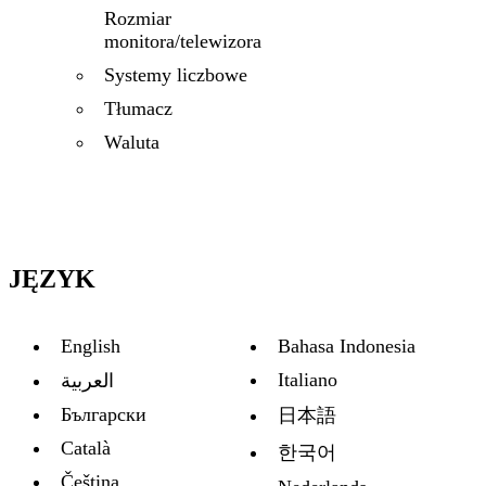
Rozmiar
monitora/telewizora
Systemy liczbowe
Tłumacz
Waluta
JĘZYK
English
Bahasa Indonesia
Italiano
العربية
Български
日本語
Català
한국어
Čeština