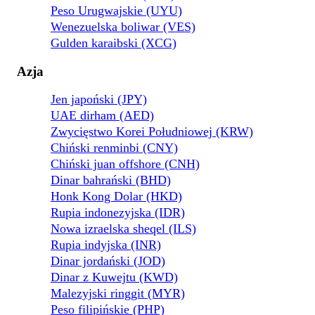
Peso Urugwajskie (UYU)
Wenezuelska boliwar (VES)
Gulden karaibski (XCG)
Azja
Jen japoński (JPY)
UAE dirham (AED)
Zwycięstwo Korei Południowej (KRW)
Chiński renminbi (CNY)
Chiński juan offshore (CNH)
Dinar bahrański (BHD)
Honk Kong Dolar (HKD)
Rupia indonezyjska (IDR)
Nowa izraelska sheqel (ILS)
Rupia indyjska (INR)
Dinar jordański (JOD)
Dinar z Kuwejtu (KWD)
Malezyjski ringgit (MYR)
Peso filipińskie (PHP)