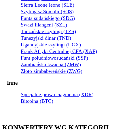
Sierra Leone leone (SLE)
Szyling w Somalii (SOS)
Funta sudańskiego (SDG)
Swazi lilangeni (SZL)
Tanzańskie szylingi (TZS)
Tunezyjski dinar (TND)
Ugandyjskie szylingi (UGX)
Frank Afryki Centralnej CFA (XAF)
Funt południowosudański (SSP)
Zambiańska kwacha (ZMW)
Złoto zimbabweńskie (ZWG)
Inne
Specjalne prawa ciągnienia (XDR)
Bitcoina (BTC)
KONWERTERY WG KATEGORII