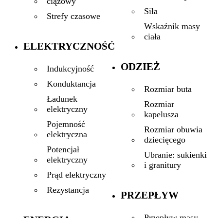
ciążowy
Siła
Strefy czasowe
Wskaźnik masy
ciała
ELEKTRYCZNOŚĆ
ODZIEŻ
Indukcyjność
Konduktancja
Rozmiar buta
Ładunek
Rozmiar
elektryczny
kapelusza
Pojemność
Rozmiar obuwia
elektryczna
dziecięcego
Potencjał
Ubranie: sukienki
elektryczny
i granitury
Prąd elektryczny
Rezystancja
PRZEPŁYW
Przepływ masy