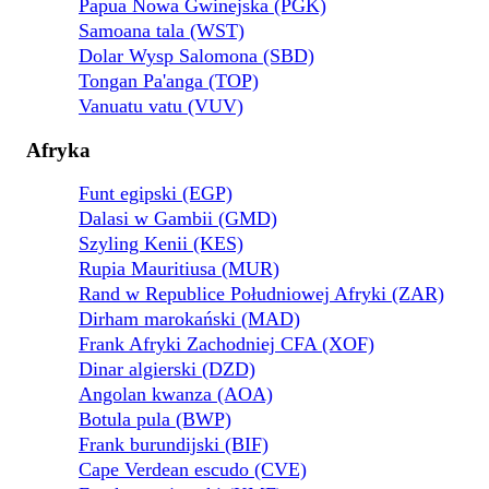
Papua Nowa Gwinejska (PGK)
Samoana tala (WST)
Dolar Wysp Salomona (SBD)
Tongan Pa'anga (TOP)
Vanuatu vatu (VUV)
Afryka
Funt egipski (EGP)
Dalasi w Gambii (GMD)
Szyling Kenii (KES)
Rupia Mauritiusa (MUR)
Rand w Republice Południowej Afryki (ZAR)
Dirham marokański (MAD)
Frank Afryki Zachodniej CFA (XOF)
Dinar algierski (DZD)
Angolan kwanza (AOA)
Botula pula (BWP)
Frank burundijski (BIF)
Cape Verdean escudo (CVE)