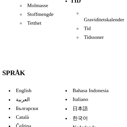
TID
Molmasse
Stoffmengde
Graviditetskalender
Tetthet
Tid
Tidssoner
SPRÅK
English
Bahasa Indonesia
Italiano
العربية
Български
日本語
Català
한국어
Čeština