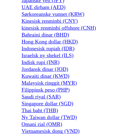
Japanske yen (JPY)
UAE dirham (AED)
Sørkoreanske vunnet (KRW)
Kinesisk renminbi (CNY)
kinesisk renminbi offshore (CNH)
Bahraini dinar (BHD)
Hong Kong dollar (HKD)
Indonesisk rupiah (IDR)
Israelsk ny shekel (ILS)
Indisk rupi (INR)
Jordansk dinar (JOD)
Kuwaiti dinar (KWD)
Malaysisk ringgit (MYR)
Filippinsk peso (PHP)
Saudi riyal (SAR)
Singapore dollar (SGD)
Thai baht (THB)
Ny Taiwan dollar (TWD)
Omani rial (OMR)
Vietnamesisk dong (VND)