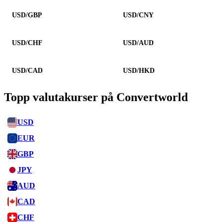
USD/GBP
USD/CNY
USD/CHF
USD/AUD
USD/CAD
USD/HKD
Topp valutakurser på Convertworld
USD
EUR
GBP
JPY
AUD
CAD
CHF