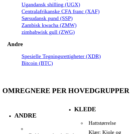
Ugandansk shilling (UGX)
Centralafrikanske CFA franc (XAF)
Sørsudansk pund (SSP)
Zambisk kwacha (ZMW)
zimbabwisk gull (ZWG)
Andre
Spesielle Tegningsrettigheter (XDR)
Bitcoin (BTC)
OMREGNERE PER HOVEDGRUPPER
KLEDE
ANDRE
Hattstørrelse
Klær: Kjole og