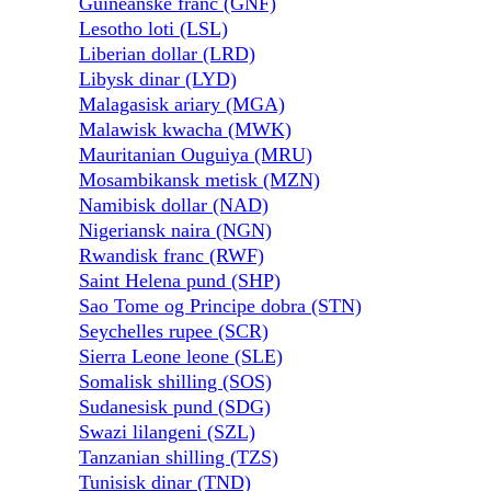
Guineanske franc (GNF)
Lesotho loti (LSL)
Liberian dollar (LRD)
Libysk dinar (LYD)
Malagasisk ariary (MGA)
Malawisk kwacha (MWK)
Mauritanian Ouguiya (MRU)
Mosambikansk metisk (MZN)
Namibisk dollar (NAD)
Nigeriansk naira (NGN)
Rwandisk franc (RWF)
Saint Helena pund (SHP)
Sao Tome og Principe dobra (STN)
Seychelles rupee (SCR)
Sierra Leone leone (SLE)
Somalisk shilling (SOS)
Sudanesisk pund (SDG)
Swazi lilangeni (SZL)
Tanzanian shilling (TZS)
Tunisisk dinar (TND)