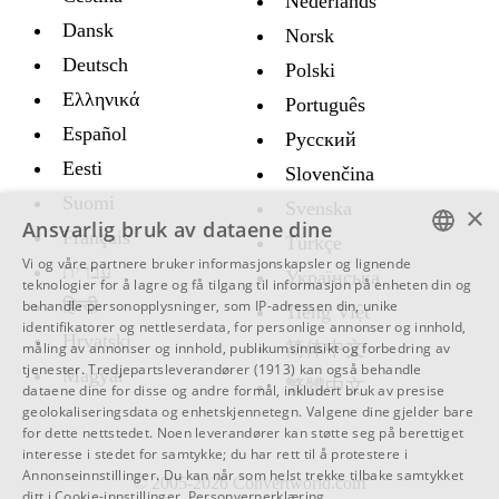
Nederlands
Dansk
Norsk
Deutsch
Polski
Ελληνικά
Português
Español
Русский
Eesti
Slovenčina
Suomi
Svenska
×
Ansvarlig bruk av dataene dine
Français
Türkçe
Vi og våre partnere bruker informasjonskapsler og lignende
עברית
Украïнська
ENGLISH
teknologier for å lagre og få tilgang til informasjon på enheten din og
हिन्दी
behandle personopplysninger, som IP-adressen din, unike
Tiếng Việt
SWEDISH
identifikatorer og nettleserdata, for personlige annonser og innhold,
Hrvatski
简体中文
måling av annonser og innhold, publikumsinnsikt og forbedring av
SPANISH
tjenester.
Tredjepartsleverandører (1913)
kan også behandle
Magyar
繁體中文
dataene dine for disse og andre formål, inkludert bruk av presise
CATALAN
geolokaliseringsdata og enhetskjennetegn. Valgene dine gjelder bare
ARABIC
for dette nettstedet. Noen leverandører kan støtte seg på berettiget
interesse i stedet for samtykke; du har rett til å protestere i
BULGARIAN
Annonseinnstillinger
. Du kan når som helst trekke tilbake samtykket
© 2005-2026 Convertworld.com
ditt i
Cookie-innstillinger
.
Personvernerklæring