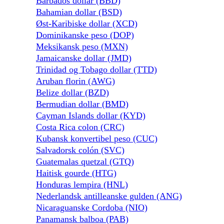
Barbados dollar (BBD)
Bahamian dollar (BSD)
Øst-Karibiske dollar (XCD)
Dominikanske peso (DOP)
Meksikansk peso (MXN)
Jamaicanske dollar (JMD)
Trinidad og Tobago dollar (TTD)
Aruban florin (AWG)
Belize dollar (BZD)
Bermudian dollar (BMD)
Cayman Islands dollar (KYD)
Costa Rica colon (CRC)
Kubansk konvertibel peso (CUC)
Salvadorsk colón (SVC)
Guatemalas quetzal (GTQ)
Haitisk gourde (HTG)
Honduras lempira (HNL)
Nederlandsk antilleanske gulden (ANG)
Nicaraguanske Cordoba (NIO)
Panamansk balboa (PAB)