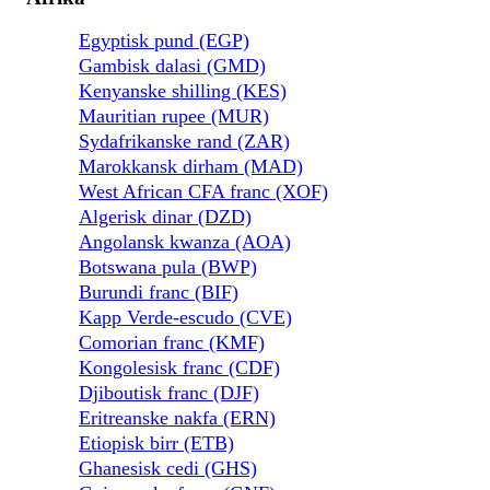
Egyptisk pund (EGP)
Gambisk dalasi (GMD)
Kenyanske shilling (KES)
Mauritian rupee (MUR)
Sydafrikanske rand (ZAR)
Marokkansk dirham (MAD)
West African CFA franc (XOF)
Algerisk dinar (DZD)
Angolansk kwanza (AOA)
Botswana pula (BWP)
Burundi franc (BIF)
Kapp Verde-escudo (CVE)
Comorian franc (KMF)
Kongolesisk franc (CDF)
Djiboutisk franc (DJF)
Eritreanske nakfa (ERN)
Etiopisk birr (ETB)
Ghanesisk cedi (GHS)