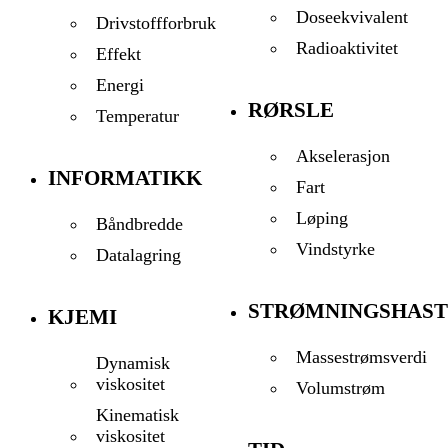
Doseekvivalent
Drivstoffforbruk
Radioaktivitet
Effekt
Energi
RØRSLE
Temperatur
Akselerasjon
INFORMATIKK
Fart
Løping
Båndbredde
Vindstyrke
Datalagring
STRØMNINGSHAST
KJEMI
Massestrømsverdi
Dynamisk
viskositet
Volumstrøm
Kinematisk
viskositet