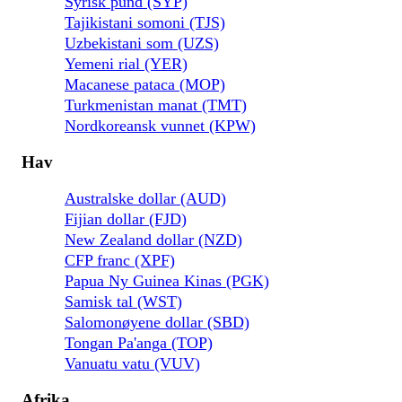
Syrisk pund (SYP)
Tajikistani somoni (TJS)
Uzbekistani som (UZS)
Yemeni rial (YER)
Macanese pataca (MOP)
Turkmenistan manat (TMT)
Nordkoreansk vunnet (KPW)
Hav
Australske dollar (AUD)
Fijian dollar (FJD)
New Zealand dollar (NZD)
CFP franc (XPF)
Papua Ny Guinea Kinas (PGK)
Samisk tal (WST)
Salomonøyene dollar (SBD)
Tongan Pa'anga (TOP)
Vanuatu vatu (VUV)
Afrika