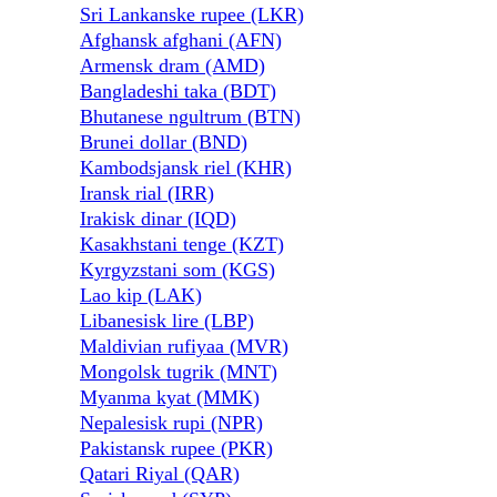
Sri Lankanske rupee (LKR)
Afghansk afghani (AFN)
Armensk dram (AMD)
Bangladeshi taka (BDT)
Bhutanese ngultrum (BTN)
Brunei dollar (BND)
Kambodsjansk riel (KHR)
Iransk rial (IRR)
Irakisk dinar (IQD)
Kasakhstani tenge (KZT)
Kyrgyzstani som (KGS)
Lao kip (LAK)
Libanesisk lire (LBP)
Maldivian rufiyaa (MVR)
Mongolsk tugrik (MNT)
Myanma kyat (MMK)
Nepalesisk rupi (NPR)
Pakistansk rupee (PKR)
Qatari Riyal (QAR)