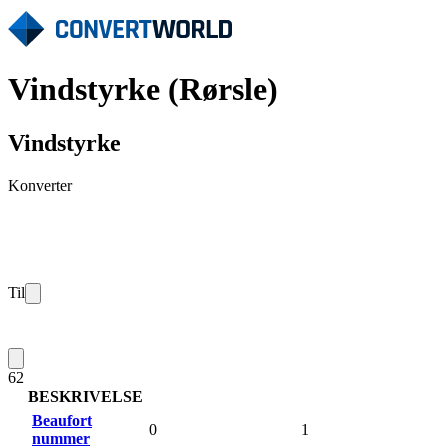
Vindstyrke (Rørsle)
Vindstyrke
Konverter
Til
62
BESKRIVELSE
Beaufort
0
1
nummer