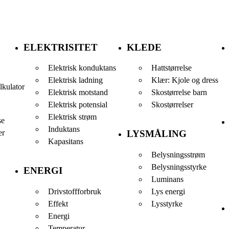
ELEKTRISITET
KLEDE
Elektrisk konduktans
Hattstørrelse
Elektrisk ladning
Klær: Kjole og dress
lkulator
Elektrisk motstand
Skostørrelse barn
Elektrisk potensial
Skostørrelser
Elektrisk strøm
se
Induktans
er
LYSMÅLING
Kapasitans
Belysningsstrøm
Belysningsstyrke
ENERGI
Luminans
Drivstoffforbruk
Lys energi
Effekt
Lysstyrke
Energi
Temperatur