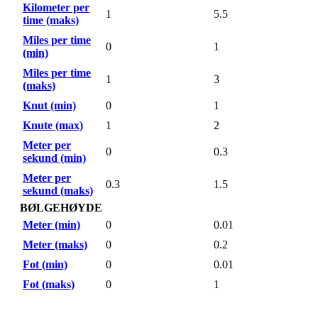
Kilometer per
1
5.5
time (maks)
Miles per time
0
1
(min)
Miles per time
1
3
(maks)
Knut (min)
0
1
Knute (max)
1
2
Meter per
0
0.3
sekund (min)
Meter per
0.3
1.5
sekund (maks)
BØLGEHØYDE
Meter (min)
0
0.01
Meter (maks)
0
0.2
Fot (min)
0
0.01
Fot (maks)
0
1