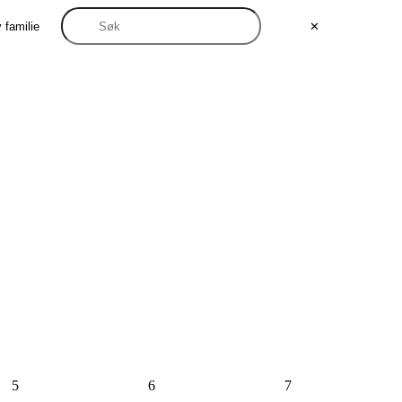
 familie
✕
5
6
7