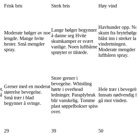
Frisk bris
Sterk bris
Høy vind
Havhunder opp. No
Lange bølger begynner
Moderate bølger av noe
skum fra brytebølger
å danne seg Hvite
lengde. Mange hvite
blåst inn i streker la
skumkamper er svært
hester. Små mengder
vindretningen.
vanlige. Noen luftbårne
spray.
Moderate mengder
sprøyter er tilstede.
luftbåren spray.
Store grener i
bevegelse. Whistling
Grener med en moderat
t.
hørte i overhead
Hele trær i bevegelse
størrelse bevegelse.
 å
ledninger. Paraplybruk
Innsats nødvendig fo
Små trær i blad
blir vanskelig. Tomme
gå mot vinden.
begynner å svinge.
plast søppelbokser spiss
over.
29
39
50