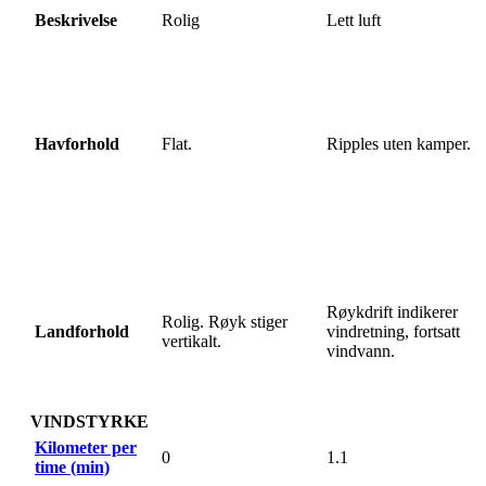
Beskrivelse
Rolig
Lett luft
Havforhold
Flat.
Ripples uten kamper.
Røykdrift indikerer
Rolig. Røyk stiger
Landforhold
vindretning, fortsatt
vertikalt.
vindvann.
VINDSTYRKE
Kilometer per
0
1.1
time (min)