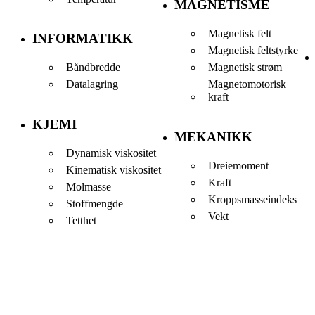
MAGNETISME
Magnetisk felt
INFORMATIKK
Magnetisk feltstyrke
Båndbredde
Magnetisk strøm
Datalagring
Magnetomotorisk
kraft
KJEMI
MEKANIKK
Dynamisk viskositet
Dreiemoment
Kinematisk viskositet
Kraft
Molmasse
Kroppsmasseindeks
Stoffmengde
Vekt
Tetthet