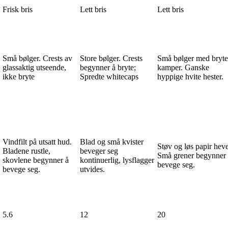
Frisk bris
Lett bris
Lett bris
Små bølger. Crests av
Store bølger. Crests
Små bølger med bryte
glassaktig utseende,
begynner å bryte;
kamper. Ganske
ikke bryte
Spredte whitecaps
hyppige hvite hester.
Vindfilt på utsatt hud.
Blad og små kvister
Støv og løs papir heve
Bladene rustle,
beveger seg
Små grener begynner
skovlene begynner å
kontinuerlig, lysflagger
bevege seg.
bevege seg.
utvides.
5.6
12
20