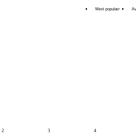
Mest populær
Av
2
3
4