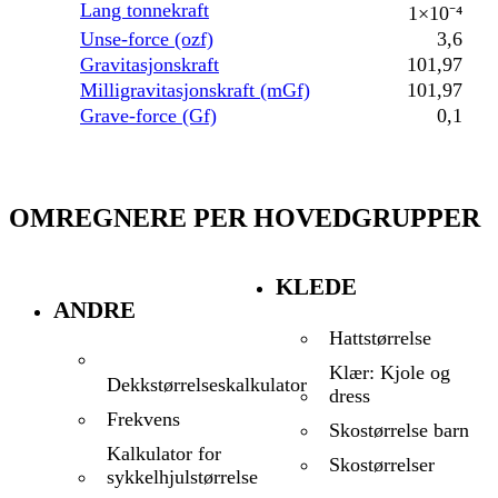
Lang tonnekraft
1×10⁻⁴
Unse-force (ozf)
3,6
Gravitasjonskraft
101,97
Milligravitasjonskraft (mGf)
101,97
Grave-force (Gf)
0,1
OMREGNERE PER HOVEDGRUPPER
KLEDE
ANDRE
Hattstørrelse
Klær: Kjole og
Dekkstørrelseskalkulator
dress
Frekvens
Skostørrelse barn
Kalkulator for
Skostørrelser
sykkelhjulstørrelse