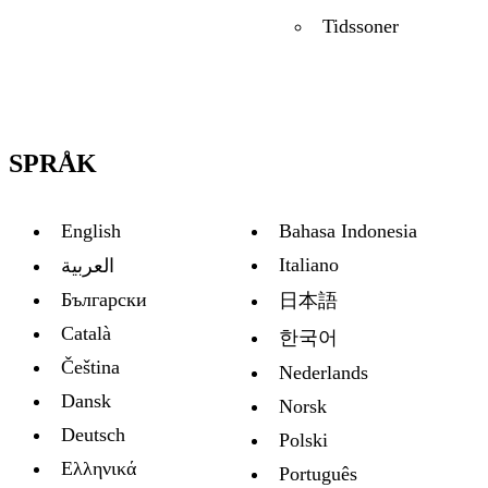
Tidssoner
SPRÅK
English
Bahasa Indonesia
Italiano
العربية
Български
日本語
Català
한국어
Čeština
Nederlands
Dansk
Norsk
Deutsch
Polski
Ελληνικά
Português