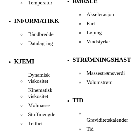
RØRSLE
Temperatur
Akselerasjon
INFORMATIKK
Fart
Løping
Båndbredde
Vindstyrke
Datalagring
STRØMNINGSHAST
KJEMI
Massestrømsverdi
Dynamisk
viskositet
Volumstrøm
Kinematisk
viskositet
TID
Molmasse
Stoffmengde
Graviditetskalender
Tetthet
Tid