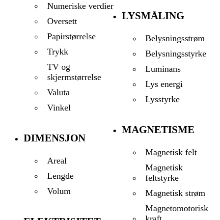
Numeriske verdier
LYSMÅLING
Oversett
Papirstørrelse
Belysningsstrøm
Trykk
Belysningsstyrke
TV og
Luminans
skjermstørrelse
Lys energi
Valuta
Lysstyrke
Vinkel
MAGNETISME
DIMENSJON
Magnetisk felt
Areal
Magnetisk
Lengde
feltstyrke
Volum
Magnetisk strøm
Magnetomotorisk
kraft