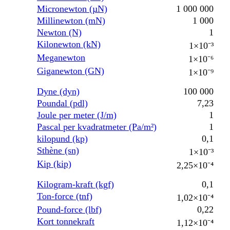
Micronewton (µN)
1 000 000
Millinewton (mN)
1 000
Newton (N)
1
Kilonewton (kN)
1×10⁻³
Meganewton
1×10⁻⁶
Giganewton (GN)
1×10⁻⁹
Dyne (dyn)
100 000
Poundal (pdl)
7,23
Joule per meter (J/m)
1
Pascal per kvadratmeter (Pa/m²)
1
kilopund (kp)
0,1
Sthène (sn)
1×10⁻³
Kip (kip)
2,25×10⁻⁴
Kilogram-kraft (kgf)
0,1
Ton-force (tnf)
1,02×10⁻⁴
Pound-force (lbf)
0,22
Kort tonnekraft
1,12×10⁻⁴