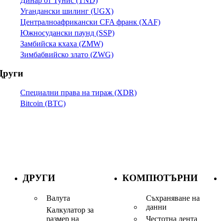
Динар от Тунис (TND)
Угандански шилинг (UGX)
Централноафрикански CFA франк (XAF)
Южносудански паунд (SSP)
Замбийска кхаха (ZMW)
Зимбабвийско злато (ZWG)
Други
Специални права на тираж (XDR)
Bitcoin (BTC)
ДРУГИ
КОМПЮТЪРНИ
Валута
Съхраняване на
данни
Калкулатор за
размер на
Честотна лента