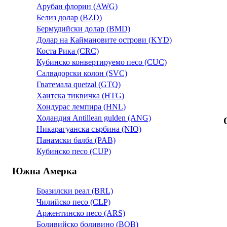
Арубан флорин (AWG)
Белиз долар (BZD)
Бермудийски долар (BMD)
Долар на Каймановите острови (KYD)
Коста Рика (CRC)
Кубинско конвертируемо песо (CUC)
Салвадорски колон (SVC)
Гватемала quetzal (GTQ)
Хаитска тиквичка (HTG)
Хондурас лемпира (HNL)
Холандия Antillean gulden (ANG)
Никарагуанска сърбина (NIO)
Панамски балба (PAB)
Кубинско песо (CUP)
Южна Амерка
Бразилски реал (BRL)
Чилийско песо (CLP)
Аржентинско песо (ARS)
Боливийско боливино (BOB)