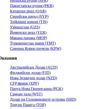
Непалска рупия (NPR)
Пакистанска рупия (PKR)
Катарски риал (QAR)
Сирийски паунд (SYP)
Tajikistani somoni (TJS)
Узбекистан (UZS)
Йеменски реал (YER)
Макана папака (MOP)
Туркменистан manat (TMT)
Северна Корея спечели (KPW)
Океания
Австралийски Долар (AUD)
Фиджийски долар (FJD)
Нова Зеландия долар (NZD)
CFP франк (XPF)
Папуа Нова Гвинея кина (PGK)
Самоан тала (WST)
Долар на Соломоновите острови (SBD)
Тонган Паанга (TOP)