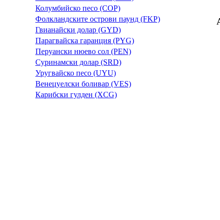
Колумбийско песо (COP)
Фолкландските острови паунд (FKP)
Гвианайски долар (GYD)
Парагвайска гаранция (PYG)
Перуански нюево сол (PEN)
Суринамски долар (SRD)
Уругвайско песо (UYU)
Венецуелски боливар (VES)
Карибски гулден (XCG)