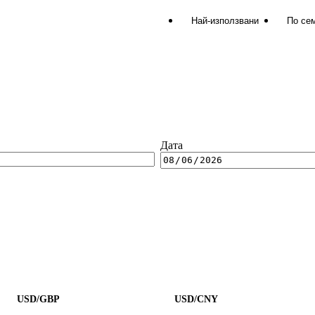
Най-използвани
По се
Дата
USD/GBP
USD/CNY