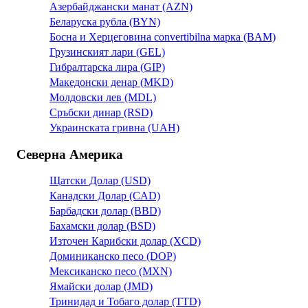
Азербайджански манат (AZN)
Беларуска рубла (BYN)
Босна и Херцеговина convertibilna марка (BAM)
Грузинският лари (GEL)
Гибралтарска лира (GIP)
Македонски денар (MKD)
Молдовски лев (MDL)
Сръбски динар (RSD)
Украинската гривна (UAH)
Северна Америка
Щатски Долар (USD)
Канадски Долар (CAD)
Барбадски долар (BBD)
Бахамски долар (BSD)
Източен Карибски долар (XCD)
Доминиканско песо (DOP)
Мексиканско песо (MXN)
Ямайски долар (JMD)
Тринидад и Тобаго долар (TTD)