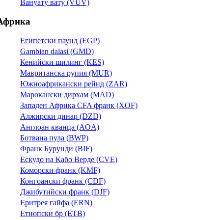
Вануату вату (VUV)
Африка
Египетски паунд (EGP)
Gambian dalasi (GMD)
Кенийски шилинг (KES)
Мавританска рупия (MUR)
Южноафрикански рейнд (ZAR)
Марокански дирхам (MAD)
Западен Африка CFA франк (XOF)
Алжирски динар (DZD)
Англоан кванца (AOA)
Ботвана пула (BWP)
Франк Бурунди (BIF)
Ескудо на Кабо Верде (CVE)
Коморски франк (KMF)
Конгоански франк (CDF)
Джибутийски франк (DJF)
Еритрея гайфа (ERN)
Етиопски бр (ETB)