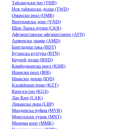
Тайландски бат (THB)
Нов тайвански долар (TWD)
Омански реал (OMR)
Виетнамски донг (VND)
Шри Ланка рупия (LKR)
Афганистански афганистанец (AFN)
Арменски драми (AMD)
Бангладеш така (BDT)
Бутанска култура (BTN)
Бруней долар (BND)
Камбоджанска риел (KHR)
Ирански реал (IRR)
Иракски динар (IQD)
Kazakhstani tenge (KZT)
Киргизстан (KGS)
Лао Кип (LAK)
Ливанска лира (LBP)
Малдивска руфия (MVR)
Монголски турик (MNT)
Мианма киат (MMK)