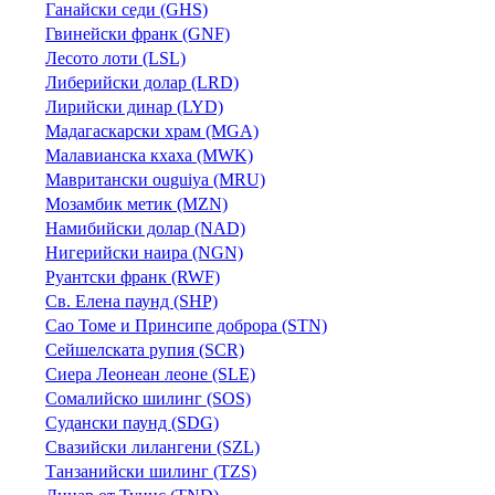
Ганайски седи (GHS)
Гвинейски франк (GNF)
Лесото лоти (LSL)
Либерийски долар (LRD)
Лирийски динар (LYD)
Мадагаскарски храм (MGA)
Малавианска кхаха (MWK)
Мавритански ouguiya (MRU)
Мозамбик метик (MZN)
Намибийски долар (NAD)
Нигерийски наира (NGN)
Руантски франк (RWF)
Св. Елена паунд (SHP)
Сао Томе и Принсипе доброра (STN)
Сейшелската рупия (SCR)
Сиера Леонеан леоне (SLE)
Сомалийско шилинг (SOS)
Судански паунд (SDG)
Свазийски лилангени (SZL)
Танзанийски шилинг (TZS)