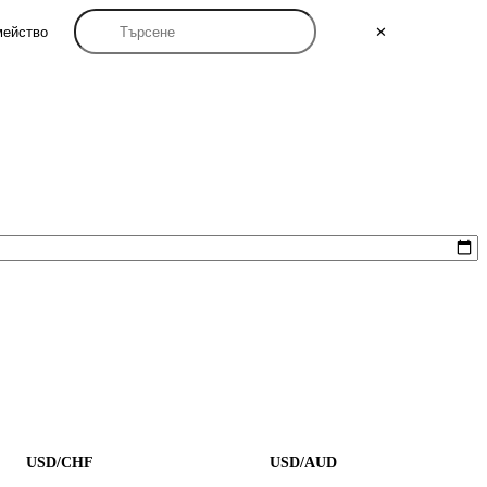
мейство
✕
USD/CHF
USD/AUD