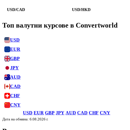
USD/CAD
USD/HKD
Топ валутни курсове в Convertworld
USD
EUR
GBP
JPY
AUD
CAD
CHF
CNY
USD
EUR
GBP
JPY
AUD
CAD
CHF
CNY
Дата на обмяна: 6.08.2026 г.