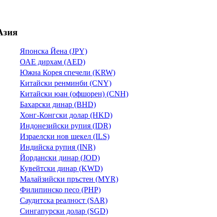
Азия
Японска Йена (JPY)
ОАЕ дирхам (AED)
Южна Корея спечели (KRW)
Китайски ренминби (CNY)
Китайски юан (офшорен) (CNH)
Бахарски динар (BHD)
Хонг-Конгски долар (HKD)
Индонезийски рупия (IDR)
Израелски нов шекел (ILS)
Индийска рупия (INR)
Йордански динар (JOD)
Кувейтски динар (KWD)
Малайзийски пръстен (MYR)
Филипинско песо (PHP)
Саудитска реалност (SAR)
Сингапурски долар (SGD)