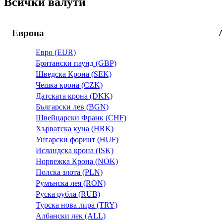
Всички валути
Европа
Евро (EUR)
Британски паунд (GBP)
Шведска Крона (SEK)
Чешка крона (CZK)
Датската крона (DKK)
Български лев (BGN)
Швейцарски Франк (CHF)
Хърватска куна (HRK)
Унгарски форинт (HUF)
Исландска крона (ISK)
Норвежка Крона (NOK)
Полска злота (PLN)
Румънска лея (RON)
Руска рубла (RUB)
Турска нова лира (TRY)
Албански лек (ALL)