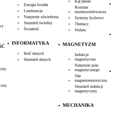
Kąt płaski
Energia światła
Rozmiar
Luminancja
monitora/telewizora
Natężenie oświetlenia
Systemy liczbowe
Strumień świetlny
Tłumacz
wy
Światłość
Waluta
INFORMATYKA
MAGNETYZM
ŚĆ
Ilość danych
Indukcja
magnetyczna
Strumień danych
Natężenie pola
czny
magnetycznego
Siła
magnetomotoryczna
yczny
Strumień indukcji
magnetycznej
MECHANIKA