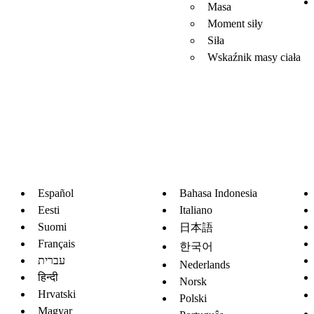
Masa
Moment siły
Siła
Wskaźnik masy ciała
Español
Bahasa Indonesia
Eesti
Italiano
Suomi
日本語
Français
한국어
עברית
Nederlands
हिन्दी
Norsk
Hrvatski
Polski
Magyar