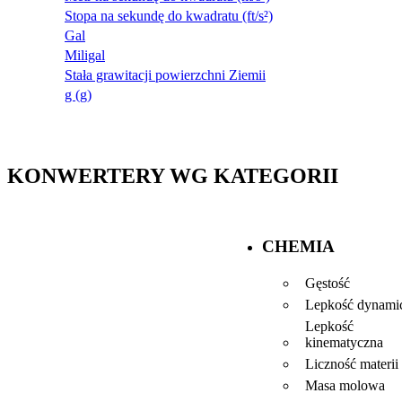
Stopa na sekundę do kwadratu (ft/s²)
Gal
Miligal
Stała grawitacji powierzchni Ziemii
g (g)
KONWERTERY WG KATEGORII
CHEMIA
Gęstość
Lepkość dynami
Lepkość
kinematyczna
Liczność materii
Masa molowa