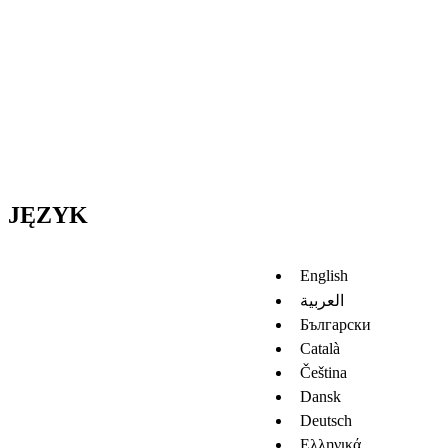
JĘZYK
English
العربية
Български
Català
Čeština
Dansk
Deutsch
Ελληνικά