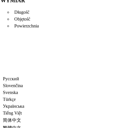
WYMIAR
Długość
Objętość
Powierzchnia
Русский
Slovenčina
Svenska
Türkçe
Украïнська
Tiếng Việt
简体中文
繁體中文