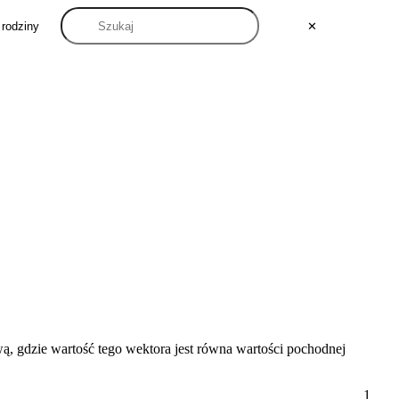
 rodziny
✕
ową, gdzie wartość tego wektora jest równa wartości pochodnej
1