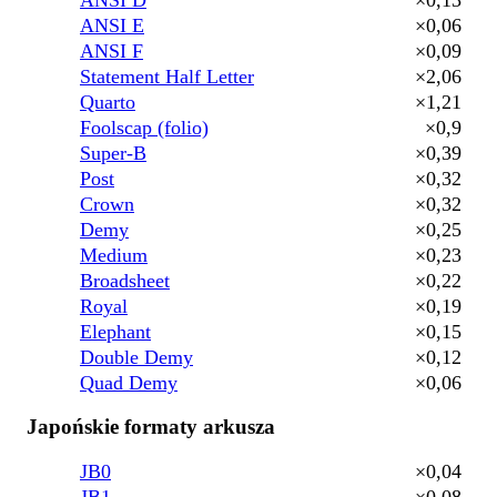
ANSI E
×0,06
ANSI F
×0,09
Statement Half Letter
×2,06
Quarto
×1,21
Foolscap (folio)
×0,9
Super-B
×0,39
Post
×0,32
Crown
×0,32
Demy
×0,25
Medium
×0,23
Broadsheet
×0,22
Royal
×0,19
Elephant
×0,15
Double Demy
×0,12
Quad Demy
×0,06
Japońskie formaty arkusza
JB0
×0,04
JB1
×0,08