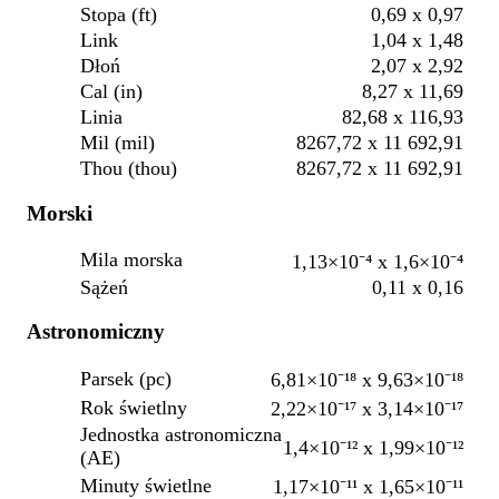
Stopa (ft)
0,69 x 0,97
Link
1,04 x 1,48
Dłoń
2,07 x 2,92
Cal (in)
8,27 x 11,69
Linia
82,68 x 116,93
Mil (mil)
8267,72 x 11 692,91
Thou (thou)
8267,72 x 11 692,91
Morski
Mila morska
1,13×10⁻⁴ x 1,6×10⁻⁴
Sążeń
0,11 x 0,16
Astronomiczny
Parsek (pc)
6,81×10⁻¹⁸ x 9,63×10⁻¹⁸
Rok świetlny
2,22×10⁻¹⁷ x 3,14×10⁻¹⁷
Jednostka astronomiczna
1,4×10⁻¹² x 1,99×10⁻¹²
(AE)
Minuty świetlne
1,17×10⁻¹¹ x 1,65×10⁻¹¹