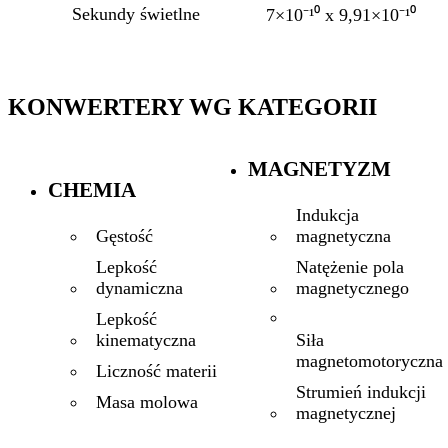
Sekundy świetlne
7×10⁻¹⁰ x 9,91×10⁻¹⁰
KONWERTERY WG KATEGORII
MAGNETYZM
CHEMIA
Indukcja
magnetyczna
Gęstość
Natężenie pola
Lepkość
magnetycznego
dynamiczna
Lepkość
Siła
kinematyczna
magnetomotoryczna
Liczność materii
Strumień indukcji
Masa molowa
magnetycznej