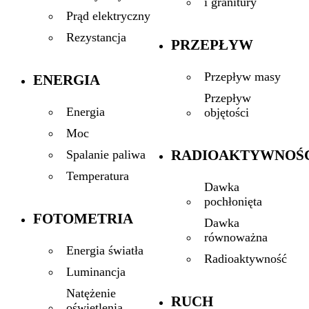
i granitury
Prąd elektryczny
Rezystancja
PRZEPŁYW
Przepływ masy
ENERGIA
Przepływ
Energia
objętości
Moc
RADIOAKTYWNOŚ
Spalanie paliwa
Temperatura
Dawka
pochłonięta
FOTOMETRIA
Dawka
równoważna
Energia światła
Radioaktywność
Luminancja
Natężenie
RUCH
oświetlenia