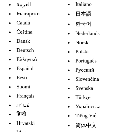
Italiano
العربية
Български
日本語
Català
한국어
Čeština
Nederlands
Dansk
Norsk
Deutsch
Polski
Ελληνικά
Português
Español
Русский
Eesti
Slovenčina
Suomi
Svenska
Français
Türkçe
עברית
Украïнська
हिन्दी
Tiếng Việt
Hrvatski
简体中文