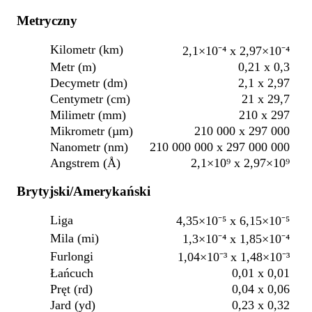
Metryczny
Kilometr (km)
2,1×10⁻⁴ x 2,97×10⁻⁴
Metr (m)
0,21 x 0,3
Decymetr (dm)
2,1 x 2,97
Centymetr (cm)
21 x 29,7
Milimetr (mm)
210 x 297
Mikrometr (µm)
210 000 x 297 000
Nanometr (nm)
210 000 000 x 297 000 000
Angstrem (Å)
2,1×10⁹ x 2,97×10⁹
Brytyjski/Amerykański
Liga
4,35×10⁻⁵ x 6,15×10⁻⁵
Mila (mi)
1,3×10⁻⁴ x 1,85×10⁻⁴
Furlongi
1,04×10⁻³ x 1,48×10⁻³
Łańcuch
0,01 x 0,01
Pręt (rd)
0,04 x 0,06
Jard (yd)
0,23 x 0,32