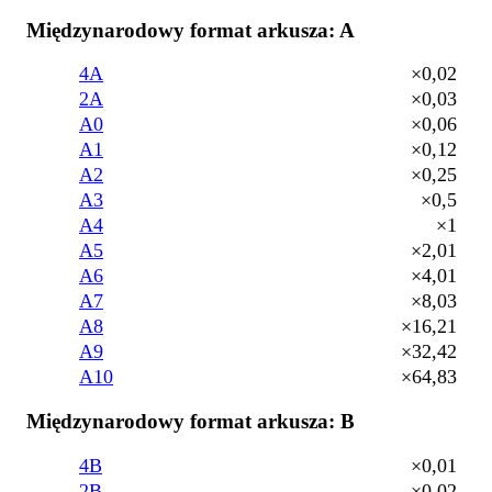
Międzynarodowy format arkusza: A
4A
×0,02
2A
×0,03
A0
×0,06
A1
×0,12
A2
×0,25
A3
×0,5
A4
×1
A5
×2,01
A6
×4,01
A7
×8,03
A8
×16,21
A9
×32,42
A10
×64,83
Międzynarodowy format arkusza: B
4B
×0,01
2B
×0,02