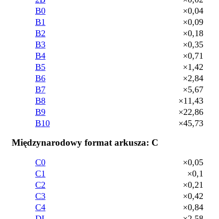
B0
×0,04
B1
×0,09
B2
×0,18
B3
×0,35
B4
×0,71
B5
×1,42
B6
×2,84
B7
×5,67
B8
×11,43
B9
×22,86
B10
×45,73
Międzynarodowy format arkusza: C
C0
×0,05
C1
×0,1
C2
×0,21
C3
×0,42
C4
×0,84
DL
×2,58