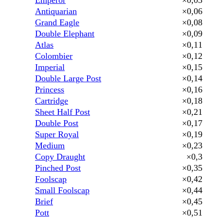
Emperor
×0,03
Antiquarian
×0,06
Grand Eagle
×0,08
Double Elephant
×0,09
Atlas
×0,11
Colombier
×0,12
Imperial
×0,15
Double Large Post
×0,14
Princess
×0,16
Cartridge
×0,18
Sheet Half Post
×0,21
Double Post
×0,17
Super Royal
×0,19
Medium
×0,23
Copy Draught
×0,3
Pinched Post
×0,35
Foolscap
×0,42
Small Foolscap
×0,44
Brief
×0,45
Pott
×0,51