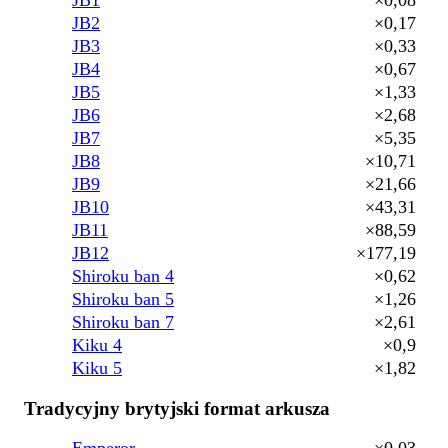
JB2
×0,17
JB3
×0,33
JB4
×0,67
JB5
×1,33
JB6
×2,68
JB7
×5,35
JB8
×10,71
JB9
×21,66
JB10
×43,31
JB11
×88,59
JB12
×177,19
Shiroku ban 4
×0,62
Shiroku ban 5
×1,26
Shiroku ban 7
×2,61
Kiku 4
×0,9
Kiku 5
×1,82
Tradycyjny brytyjski format arkusza