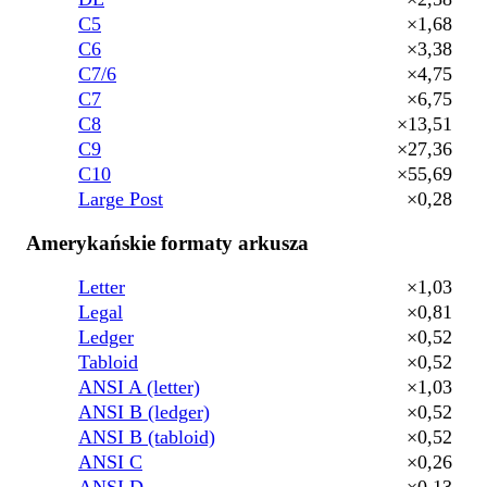
C5
×1,68
C6
×3,38
C7/6
×4,75
C7
×6,75
C8
×13,51
C9
×27,36
C10
×55,69
Large Post
×0,28
Amerykańskie formaty arkusza
Letter
×1,03
Legal
×0,81
Ledger
×0,52
Tabloid
×0,52
ANSI A (letter)
×1,03
ANSI B (ledger)
×0,52
ANSI B (tabloid)
×0,52
ANSI C
×0,26
ANSI D
×0,13