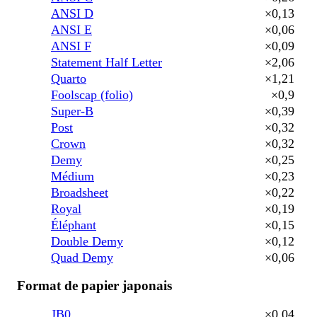
ANSI D
×0,13
ANSI E
×0,06
ANSI F
×0,09
Statement Half Letter
×2,06
Quarto
×1,21
Foolscap (folio)
×0,9
Super-B
×0,39
Post
×0,32
Crown
×0,32
Demy
×0,25
Médium
×0,23
Broadsheet
×0,22
Royal
×0,19
Éléphant
×0,15
Double Demy
×0,12
Quad Demy
×0,06
Format de papier japonais
JB0
×0,04