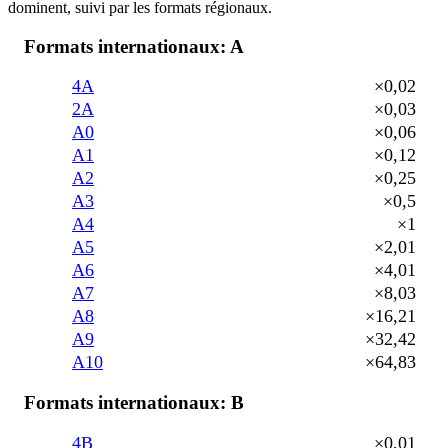
dominent, suivi par les formats régionaux.
Formats internationaux: A
4A
×0,02
2A
×0,03
A0
×0,06
A1
×0,12
A2
×0,25
A3
×0,5
A4
×1
A5
×2,01
A6
×4,01
A7
×8,03
A8
×16,21
A9
×32,42
A10
×64,83
Formats internationaux: B
4B
×0,01