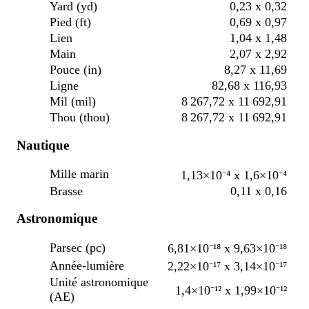
Yard (yd)
0,23 x 0,32
Pied (ft)
0,69 x 0,97
Lien
1,04 x 1,48
Main
2,07 x 2,92
Pouce (in)
8,27 x 11,69
Ligne
82,68 x 116,93
Mil (mil)
8 267,72 x 11 692,91
Thou (thou)
8 267,72 x 11 692,91
Nautique
Mille marin
1,13×10⁻⁴ x 1,6×10⁻⁴
Brasse
0,11 x 0,16
Astronomique
Parsec (pc)
6,81×10⁻¹⁸ x 9,63×10⁻¹⁸
Année-lumière
2,22×10⁻¹⁷ x 3,14×10⁻¹⁷
Unité astronomique
1,4×10⁻¹² x 1,99×10⁻¹²
(AE)