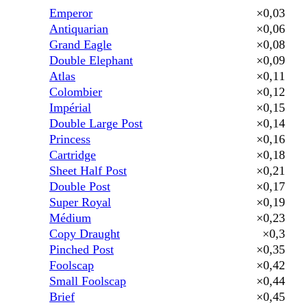
Emperor
×0,03
Antiquarian
×0,06
Grand Eagle
×0,08
Double Elephant
×0,09
Atlas
×0,11
Colombier
×0,12
Impérial
×0,15
Double Large Post
×0,14
Princess
×0,16
Cartridge
×0,18
Sheet Half Post
×0,21
Double Post
×0,17
Super Royal
×0,19
Médium
×0,23
Copy Draught
×0,3
Pinched Post
×0,35
Foolscap
×0,42
Small Foolscap
×0,44
Brief
×0,45