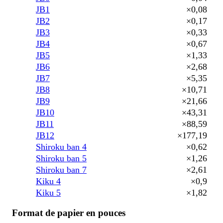
JB1
×0,08
JB2
×0,17
JB3
×0,33
JB4
×0,67
JB5
×1,33
JB6
×2,68
JB7
×5,35
JB8
×10,71
JB9
×21,66
JB10
×43,31
JB11
×88,59
JB12
×177,19
Shiroku ban 4
×0,62
Shiroku ban 5
×1,26
Shiroku ban 7
×2,61
Kiku 4
×0,9
Kiku 5
×1,82
Format de papier en pouces