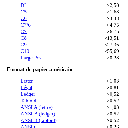
DL
×2,58
C5
×1,68
C6
×3,38
C7/6
×4,75
C7
×6,75
C8
×13,51
C9
×27,36
C10
×55,69
Large Post
×0,28
Format de papier américain
Letter
×1,03
Légal
×0,81
Ledger
×0,52
Tabloïd
×0,52
ANSI A (lettre)
×1,03
ANSI B (ledger)
×0,52
ANSI B (tabloïd)
×0,52
ANSI C
×0,26