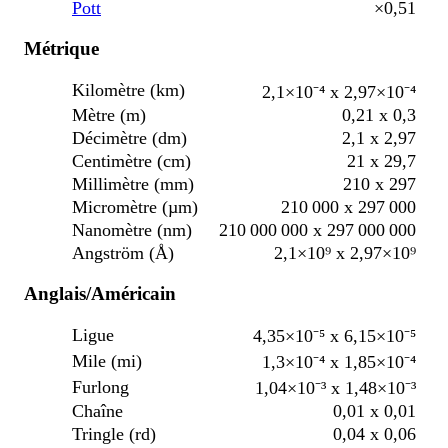
Pott
×0,51
Métrique
Kilomètre (km)
2,1×10⁻⁴ x 2,97×10⁻⁴
Mètre (m)
0,21 x 0,3
Décimètre (dm)
2,1 x 2,97
Centimètre (cm)
21 x 29,7
Millimètre (mm)
210 x 297
Micromètre (µm)
210 000 x 297 000
Nanomètre (nm)
210 000 000 x 297 000 000
Angström (Å)
2,1×10⁹ x 2,97×10⁹
Anglais/Américain
Ligue
4,35×10⁻⁵ x 6,15×10⁻⁵
Mile (mi)
1,3×10⁻⁴ x 1,85×10⁻⁴
Furlong
1,04×10⁻³ x 1,48×10⁻³
Chaîne
0,01 x 0,01
Tringle (rd)
0,04 x 0,06