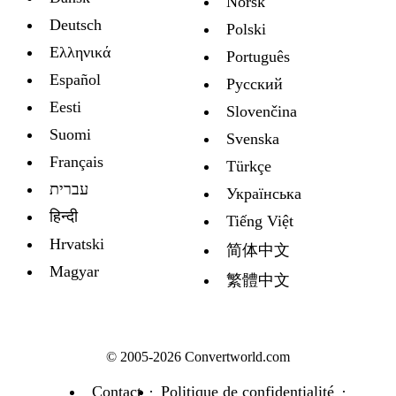
Norsk
Deutsch
Polski
Ελληνικά
Português
Español
Русский
Eesti
Slovenčina
Suomi
Svenska
Français
Türkçe
עברית
Украïнська
हिन्दी
Tiếng Việt
Hrvatski
简体中文
Magyar
繁體中文
© 2005-2026 Convertworld.com
Contact
Politique de confidentialité