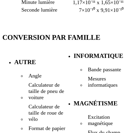
Minute lumière
1,17×10⁻¹¹ x 1,65×10⁻¹¹
Seconde lumière
7×10⁻¹⁰ x 9,91×10⁻¹⁰
CONVERSION PAR FAMILLE
INFORMATIQUE
AUTRE
Bande passante
Angle
Mesures
informatiques
Calculateur de
taille de pneu de
voiture
MAGNÉTISME
Calculateur de
taille de roue de
Excitation
vélo
magnétique
Format de papier
Flux du champ