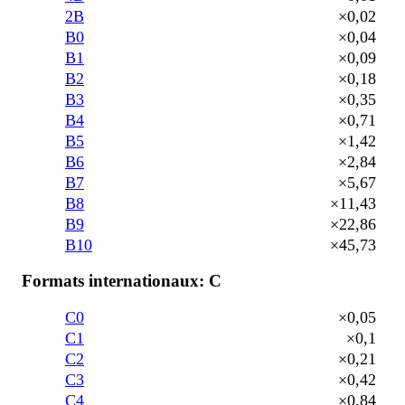
2B
×0,02
B0
×0,04
B1
×0,09
B2
×0,18
B3
×0,35
B4
×0,71
B5
×1,42
B6
×2,84
B7
×5,67
B8
×11,43
B9
×22,86
B10
×45,73
Formats internationaux: C
C0
×0,05
C1
×0,1
C2
×0,21
C3
×0,42
C4
×0,84