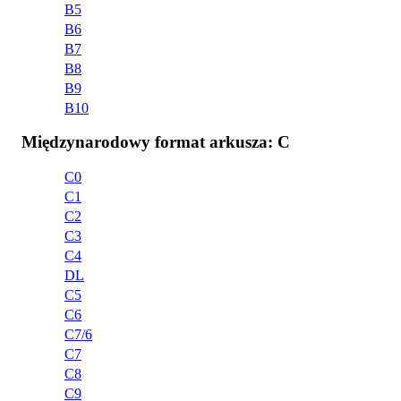
B5
B6
B7
B8
B9
B10
Międzynarodowy format arkusza: C
C0
C1
C2
C3
C4
DL
C5
C6
C7/6
C7
C8
C9