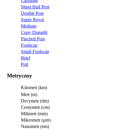
Cartridge
Sheet Half Post
Double Post
Super Royal
Medium
Copy Draught
Pinched Post
Foolscap
Small Foolscap
Brief
Pott
Metryczny
Kilometr (km)
Metr (m)
Decymetr (dm)
Centymetr (cm)
Milimetr (mm)
Mikrometr (µm)
Nanometr (nm)