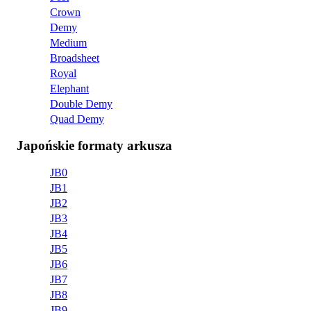
Crown
Demy
Medium
Broadsheet
Royal
Elephant
Double Demy
Quad Demy
Japońskie formaty arkusza
JB0
JB1
JB2
JB3
JB4
JB5
JB6
JB7
JB8
JB9