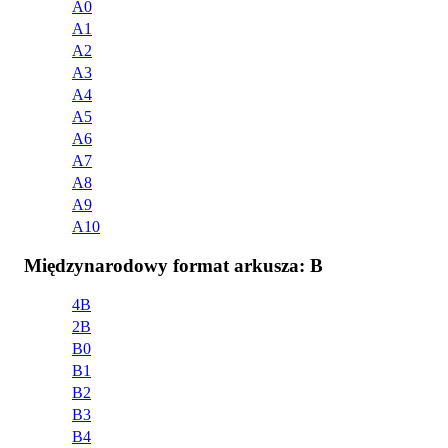
A0
A1
A2
A3
A4
A5
A6
A7
A8
A9
A10
Międzynarodowy format arkusza: B
4B
2B
B0
B1
B2
B3
B4