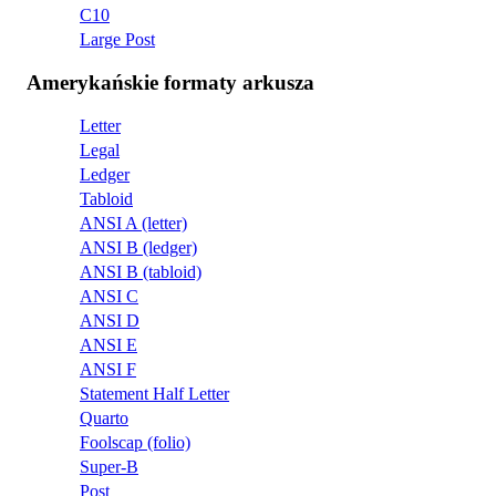
C10
Large Post
Amerykańskie formaty arkusza
Letter
Legal
Ledger
Tabloid
ANSI A (letter)
ANSI B (ledger)
ANSI B (tabloid)
ANSI C
ANSI D
ANSI E
ANSI F
Statement Half Letter
Quarto
Foolscap (folio)
Super-B
Post