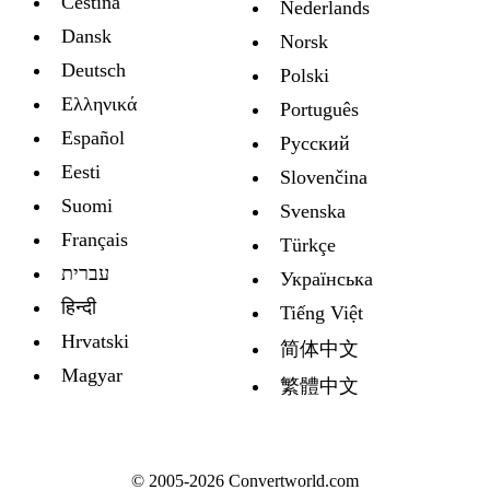
Čeština
Nederlands
Dansk
Norsk
Deutsch
Polski
Ελληνικά
Português
Español
Русский
Eesti
Slovenčina
Suomi
Svenska
Français
Türkçe
עברית
Украïнська
हिन्दी
Tiếng Việt
Hrvatski
简体中文
Magyar
繁體中文
© 2005-2026 Convertworld.com