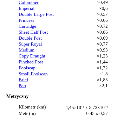
Colombier
×0,49
Imperial
×0,6
Double Large Post
×0,57
Princess
×0,66
Cartridge
×0,72
Sheet Half Post
×0,86
Double Post
×0,69
Super Royal
×0,77
Medium
×0,93
Copy Draught
×1,23
Pinched Post
×1,44
Foolscap
×1,72
Small Foolscap
×1,8
Brief
×1,83
Pott
×2,1
Metryczny
Kilometr (km)
4,45×10⁻⁴ x 5,72×10⁻⁴
Metr (m)
0,45 x 0,57