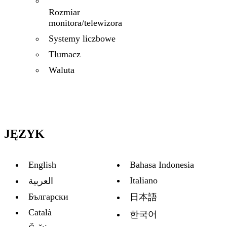
Rozmiar
monitora/telewizora
Systemy liczbowe
Tłumacz
Waluta
JĘZYK
English
Bahasa Indonesia
Italiano
العربية
Български
日本語
Català
한국어