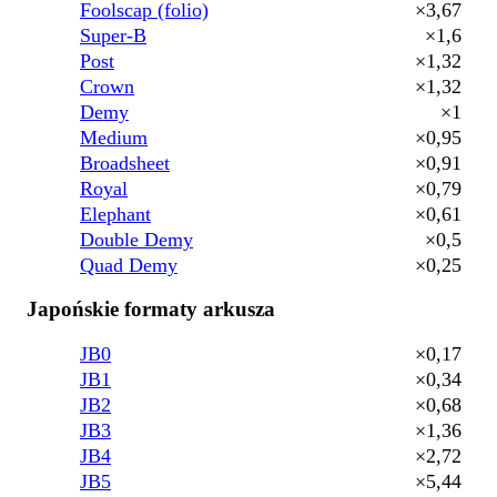
Foolscap (folio)
×3,67
Super-B
×1,6
Post
×1,32
Crown
×1,32
Demy
×1
Medium
×0,95
Broadsheet
×0,91
Royal
×0,79
Elephant
×0,61
Double Demy
×0,5
Quad Demy
×0,25
Japońskie formaty arkusza
JB0
×0,17
JB1
×0,34
JB2
×0,68
JB3
×1,36
JB4
×2,72
JB5
×5,44