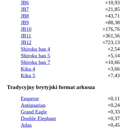
JB6
×10,93
JB7
×21,85
JB8
×43,71
JB9
×88,38
JB10
×176,76
JB11
×361,56
JB12
×723,13
Shiroku ban 4
×2,54
Shiroku ban 5
×5,14
Shiroku ban 7
×10,66
Kiku 4
×3,66
Kiku 5
×7,43
Tradycyjny brytyjski format arkusza
Emperor
×0,11
Antiquarian
×0,24
Grand Eagle
×0,33
Double Elephant
×0,37
Atlas
×0,45