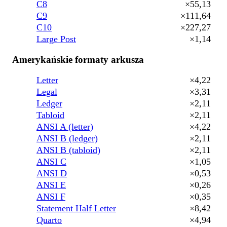
C8
×55,13
C9
×111,64
C10
×227,27
Large Post
×1,14
Amerykańskie formaty arkusza
Letter
×4,22
Legal
×3,31
Ledger
×2,11
Tabloid
×2,11
ANSI A (letter)
×4,22
ANSI B (ledger)
×2,11
ANSI B (tabloid)
×2,11
ANSI C
×1,05
ANSI D
×0,53
ANSI E
×0,26
ANSI F
×0,35
Statement Half Letter
×8,42
Quarto
×4,94