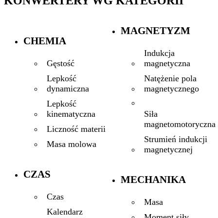
KONWERTERY WG KATEGORII
MAGNETYZM
CHEMIA
Indukcja
magnetyczna
Gęstość
Natężenie pola
Lepkość
magnetycznego
dynamiczna
Lepkość
Siła
kinematyczna
magnetomotoryczna
Liczność materii
Strumień indukcji
Masa molowa
magnetycznej
CZAS
MECHANIKA
Czas
Masa
Kalendarz
Moment siły