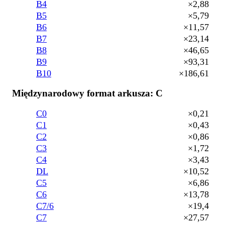
B4
×2,88
B5
×5,79
B6
×11,57
B7
×23,14
B8
×46,65
B9
×93,31
B10
×186,61
Międzynarodowy format arkusza: C
C0
×0,21
C1
×0,43
C2
×0,86
C3
×1,72
C4
×3,43
DL
×10,52
C5
×6,86
C6
×13,78
C7/6
×19,4
C7
×27,57