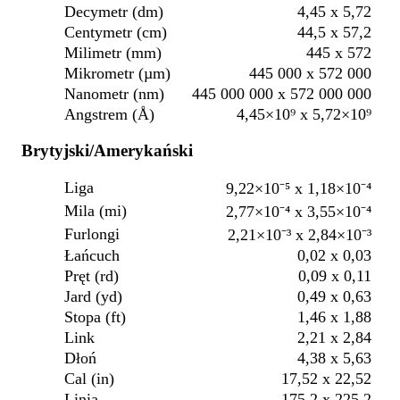
Decymetr (dm)
4,45 x 5,72
Centymetr (cm)
44,5 x 57,2
Milimetr (mm)
445 x 572
Mikrometr (µm)
445 000 x 572 000
Nanometr (nm)
445 000 000 x 572 000 000
Angstrem (Å)
4,45×10⁹ x 5,72×10⁹
Brytyjski/Amerykański
Liga
9,22×10⁻⁵ x 1,18×10⁻⁴
Mila (mi)
2,77×10⁻⁴ x 3,55×10⁻⁴
Furlongi
2,21×10⁻³ x 2,84×10⁻³
Łańcuch
0,02 x 0,03
Pręt (rd)
0,09 x 0,11
Jard (yd)
0,49 x 0,63
Stopa (ft)
1,46 x 1,88
Link
2,21 x 2,84
Dłoń
4,38 x 5,63
Cal (in)
17,52 x 22,52
Linia
175,2 x 225,2