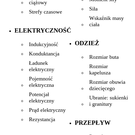
ciążowy
Siła
Strefy czasowe
Wskaźnik masy
ciała
ELEKTRYCZNOŚĆ
ODZIEŻ
Indukcyjność
Konduktancja
Rozmiar buta
Ładunek
Rozmiar
elektryczny
kapelusza
Pojemność
Rozmiar obuwia
elektryczna
dziecięcego
Potencjał
Ubranie: sukienki
elektryczny
i granitury
Prąd elektryczny
Rezystancja
PRZEPŁYW