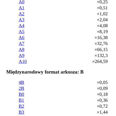
A0
×0,25
A1
×0,51
A2
×1,02
A3
×2,04
A4
×4,08
A5
×8,19
A6
×16,38
A7
×32,76
A8
×66,15
A9
×132,3
A10
×264,59
Międzynarodowy format arkusza: B
4B
×0,05
2B
×0,09
B0
×0,18
B1
×0,36
B2
×0,72
B3
×1,44