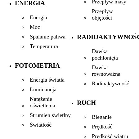
Przepływ masy
ENERGIA
Przepływ
Energia
objętości
Moc
RADIOAKTYWNOŚ
Spalanie paliwa
Temperatura
Dawka
pochłonięta
FOTOMETRIA
Dawka
równoważna
Energia światła
Radioaktywność
Luminancja
Natężenie
RUCH
oświetlenia
Strumień świetlny
Bieganie
Światłość
Prędkość
Prędkość wiatru