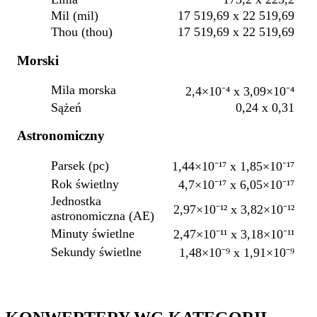
Mil (mil)
17 519,69 x 22 519,69
Thou (thou)
17 519,69 x 22 519,69
Morski
Mila morska
2,4×10⁻⁴ x 3,09×10⁻⁴
Sążeń
0,24 x 0,31
Astronomiczny
Parsek (pc)
1,44×10⁻¹⁷ x 1,85×10⁻¹⁷
Rok świetlny
4,7×10⁻¹⁷ x 6,05×10⁻¹⁷
Jednostka
2,97×10⁻¹² x 3,82×10⁻¹²
astronomiczna (AE)
Minuty świetlne
2,47×10⁻¹¹ x 3,18×10⁻¹¹
Sekundy świetlne
1,48×10⁻⁹ x 1,91×10⁻⁹