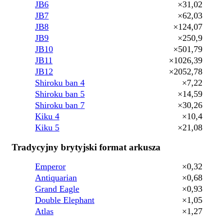
JB6
×31,02
JB7
×62,03
JB8
×124,07
JB9
×250,9
JB10
×501,79
JB11
×1026,39
JB12
×2052,78
Shiroku ban 4
×7,22
Shiroku ban 5
×14,59
Shiroku ban 7
×30,26
Kiku 4
×10,4
Kiku 5
×21,08
Tradycyjny brytyjski format arkusza
Emperor
×0,32
Antiquarian
×0,68
Grand Eagle
×0,93
Double Elephant
×1,05
Atlas
×1,27