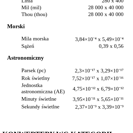
Linia
280 x 400
Mil (mil)
28 000 x 40 000
Thou (thou)
28 000 x 40 000
Morski
Mila morska
3,84×10⁻⁴ x 5,49×10⁻⁴
Sążeń
0,39 x 0,56
Astronomiczny
Parsek (pc)
2,3×10⁻¹⁷ x 3,29×10⁻¹⁷
Rok świetlny
7,52×10⁻¹⁷ x 1,07×10⁻¹⁶
Jednostka
4,75×10⁻¹² x 6,79×10⁻¹²
astronomiczna (AE)
Minuty świetlne
3,95×10⁻¹¹ x 5,65×10⁻¹¹
Sekundy świetlne
2,37×10⁻⁹ x 3,39×10⁻⁹