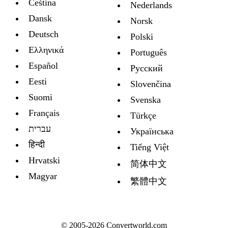
Čeština
Nederlands
Dansk
Norsk
Deutsch
Polski
Ελληνικά
Português
Español
Русский
Eesti
Slovenčina
Suomi
Svenska
Français
Türkçe
עברית
Украïнська
हिन्दी
Tiếng Việt
Hrvatski
简体中文
Magyar
繁體中文
© 2005-2026 Convertworld.com