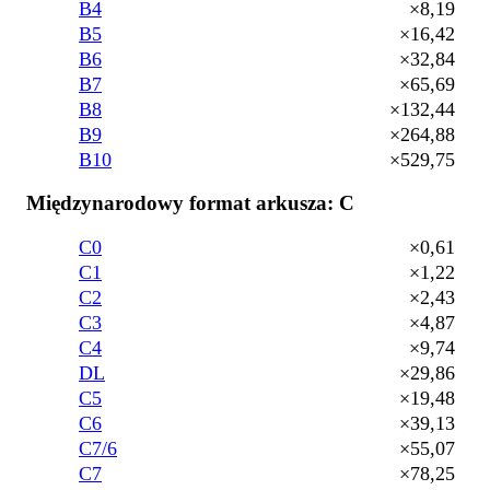
B4
×8,19
B5
×16,42
B6
×32,84
B7
×65,69
B8
×132,44
B9
×264,88
B10
×529,75
Międzynarodowy format arkusza: C
C0
×0,61
C1
×1,22
C2
×2,43
C3
×4,87
C4
×9,74
DL
×29,86
C5
×19,48
C6
×39,13
C7/6
×55,07
C7
×78,25