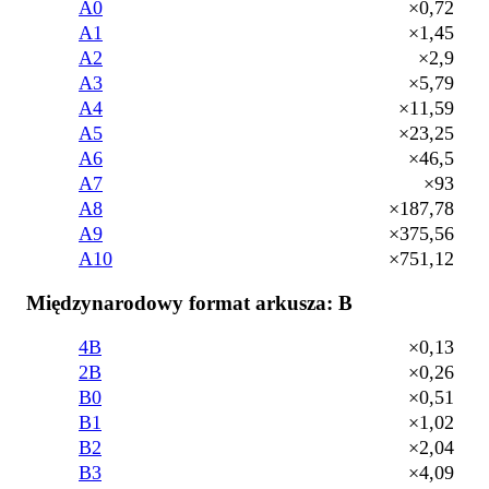
A0
×0,72
A1
×1,45
A2
×2,9
A3
×5,79
A4
×11,59
A5
×23,25
A6
×46,5
A7
×93
A8
×187,78
A9
×375,56
A10
×751,12
Międzynarodowy format arkusza: B
4B
×0,13
2B
×0,26
B0
×0,51
B1
×1,02
B2
×2,04
B3
×4,09