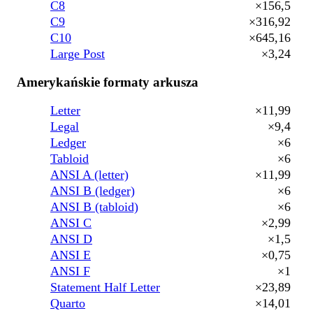
C8
×156,5
C9
×316,92
C10
×645,16
Large Post
×3,24
Amerykańskie formaty arkusza
Letter
×11,99
Legal
×9,4
Ledger
×6
Tabloid
×6
ANSI A (letter)
×11,99
ANSI B (ledger)
×6
ANSI B (tabloid)
×6
ANSI C
×2,99
ANSI D
×1,5
ANSI E
×0,75
ANSI F
×1
Statement Half Letter
×23,89
Quarto
×14,01