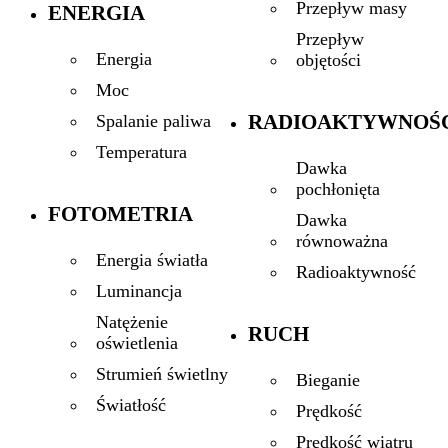
Przepływ masy
ENERGIA
Przepływ
Energia
objętości
Moc
RADIOAKTYWNOŚ
Spalanie paliwa
Temperatura
Dawka
pochłonięta
FOTOMETRIA
Dawka
równoważna
Energia światła
Radioaktywność
Luminancja
Natężenie
RUCH
oświetlenia
Strumień świetlny
Bieganie
Światłość
Prędkość
Prędkość wiatru