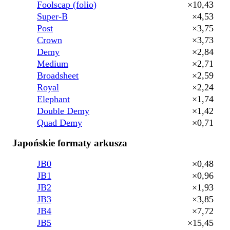
Foolscap (folio)
×10,43
Super-B
×4,53
Post
×3,75
Crown
×3,73
Demy
×2,84
Medium
×2,71
Broadsheet
×2,59
Royal
×2,24
Elephant
×1,74
Double Demy
×1,42
Quad Demy
×0,71
Japońskie formaty arkusza
JB0
×0,48
JB1
×0,96
JB2
×1,93
JB3
×3,85
JB4
×7,72
JB5
×15,45