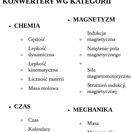
KONWERTERY WG KATEGORII
MAGNETYZM
CHEMIA
Indukcja
magnetyczna
Gęstość
Natężenie pola
Lepkość
magnetycznego
dynamiczna
Lepkość
Siła
kinematyczna
magnetomotoryczna
Liczność materii
Strumień indukcji
Masa molowa
magnetycznej
CZAS
MECHANIKA
Czas
Masa
Kalendarz