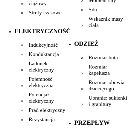
Moment siły
ciążowy
Siła
Strefy czasowe
Wskaźnik masy
ciała
ELEKTRYCZNOŚĆ
ODZIEŻ
Indukcyjność
Konduktancja
Rozmiar buta
Ładunek
Rozmiar
elektryczny
kapelusza
Pojemność
Rozmiar obuwia
elektryczna
dziecięcego
Potencjał
Ubranie: sukienki
elektryczny
i granitury
Prąd elektryczny
Rezystancja
PRZEPŁYW