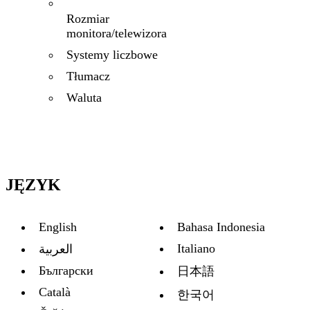
Rozmiar
monitora/telewizora
Systemy liczbowe
Tłumacz
Waluta
JĘZYK
English
Bahasa Indonesia
Italiano
العربية
Български
日本語
Català
한국어