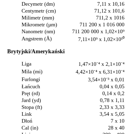
Decymetr (dm)
7,11 x 10,16
Centymetr (cm)
71,12 x 101,6
Milimetr (mm)
711,2 x 1016
Mikrometr (µm)
711 200 x 1 016 000
Nanometr (nm)
711 200 000 x 1,02×10⁹
Angstrem (Å)
7,11×10⁹ x 1,02×10¹⁰
Brytyjski/Amerykański
Liga
1,47×10⁻⁴ x 2,1×10⁻⁴
Mila (mi)
4,42×10⁻⁴ x 6,31×10⁻⁴
Furlongi
3,54×10⁻³ x 0,01
Łańcuch
0,04 x 0,05
Pręt (rd)
0,14 x 0,2
Jard (yd)
0,78 x 1,11
Stopa (ft)
2,33 x 3,33
Link
3,54 x 5,05
Dłoń
7 x 10
Cal (in)
28 x 40