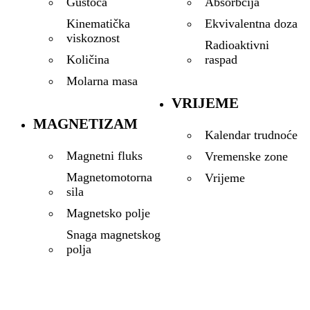
Gustoća
Absorbcija
Kinematička
Ekvivalentna doza
viskoznost
Radioaktivni
Količina
raspad
Molarna masa
VRIJEME
MAGNETIZAM
Kalendar trudnoće
Magnetni fluks
Vremenske zone
Magnetomotorna
Vrijeme
sila
Magnetsko polje
Snaga magnetskog
polja