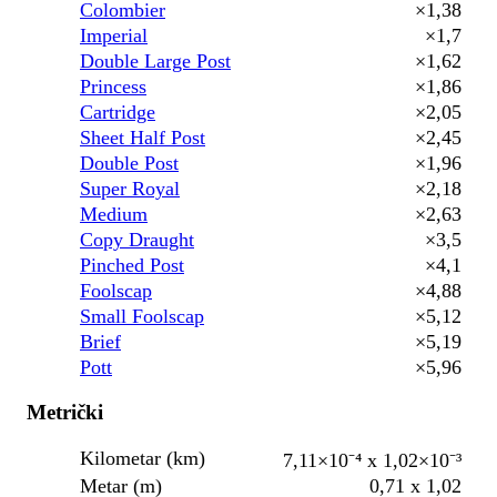
Colombier
×1,38
Imperial
×1,7
Double Large Post
×1,62
Princess
×1,86
Cartridge
×2,05
Sheet Half Post
×2,45
Double Post
×1,96
Super Royal
×2,18
Medium
×2,63
Copy Draught
×3,5
Pinched Post
×4,1
Foolscap
×4,88
Small Foolscap
×5,12
Brief
×5,19
Pott
×5,96
Metrički
Kilometar (km)
7,11×10⁻⁴ x 1,02×10⁻³
Metar (m)
0,71 x 1,02