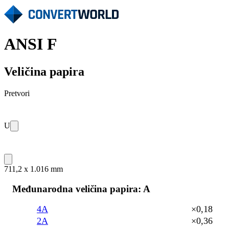
ANSI F
Veličina papira
Pretvori
U
711,2 x 1.016 mm
Međunarodna veličina papira: A
4A
×0,18
2A
×0,36