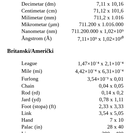
Decimetar (dm)
7,11 x 10,16
Centimetar (cm)
71,12 x 101,6
Milimetar (mm)
711,2 x 1.016
Mikrometar (µm)
711.200 x 1.016.000
Nanometar (nm)
711.200.000 x 1,02×10⁹
Ångstrom (Å)
7,11×10⁹ x 1,02×10¹⁰
Britanski/Američki
League
1,47×10⁻⁴ x 2,1×10⁻⁴
Mile (mi)
4,42×10⁻⁴ x 6,31×10⁻⁴
Furlong
3,54×10⁻³ x 0,01
Chain
0,04 x 0,05
Rod (rd)
0,14 x 0,2
Jard (yd)
0,78 x 1,11
Foot (stopa) (ft)
2,33 x 3,33
Link
3,54 x 5,05
Hand
7 x 10
Palac (in)
28 x 40