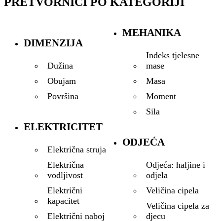
PRETVORNICI PO KATEGORIJI
MEHANIKA
DIMENZIJA
Indeks tjelesne
mase
Dužina
Masa
Obujam
Moment
Površina
Sila
ELEKTRICITET
ODJEĆA
Električna struja
Odjeća: haljine i
Električna
odjela
vodljivost
Veličina cipela
Električni
kapacitet
Veličina cipela za
djecu
Električni naboj