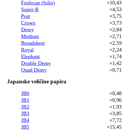
Foolscap (folio)
×10,43
Super-B
×4,53
Post
×3,75
Crown
×3,73
Demy
×2,84
Medium
×2,71
Broadsheet
×2,59
Royal
×2,24
Elephant
×1,74
Double Demy
×1,42
Quad Demy
×0,71
Japanske veličine papira
JB0
×0,48
JB1
×0,96
JB2
×1,93
JB3
×3,85
JB4
×7,72
JB5
×15,45