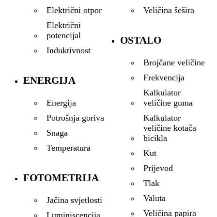
Veličina šešira
Električni otpor
Električni
potencijal
OSTALO
Induktivnost
Brojčane veličine
Frekvencija
ENERGIJA
Kalkulator
veličine guma
Energija
Kalkulator
Potrošnja goriva
veličine kotača
Snaga
bicikla
Temperatura
Kut
Prijevod
FOTOMETRIJA
Tlak
Valuta
Jačina svjetlosti
Veličina papira
Luminiscencija