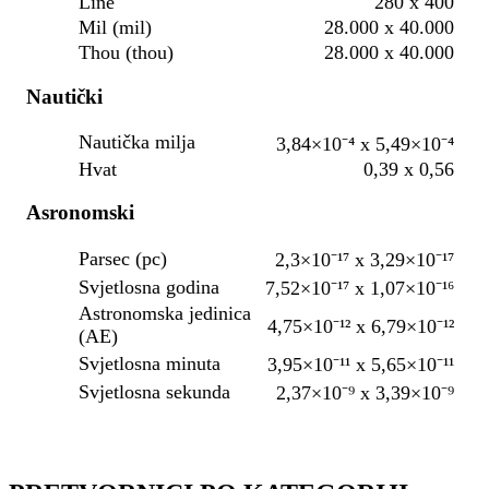
Line
280 x 400
Mil (mil)
28.000 x 40.000
Thou (thou)
28.000 x 40.000
Nautički
Nautička milja
3,84×10⁻⁴ x 5,49×10⁻⁴
Hvat
0,39 x 0,56
Asronomski
Parsec (pc)
2,3×10⁻¹⁷ x 3,29×10⁻¹⁷
Svjetlosna godina
7,52×10⁻¹⁷ x 1,07×10⁻¹⁶
Astronomska jedinica
4,75×10⁻¹² x 6,79×10⁻¹²
(AE)
Svjetlosna minuta
3,95×10⁻¹¹ x 5,65×10⁻¹¹
Svjetlosna sekunda
2,37×10⁻⁹ x 3,39×10⁻⁹