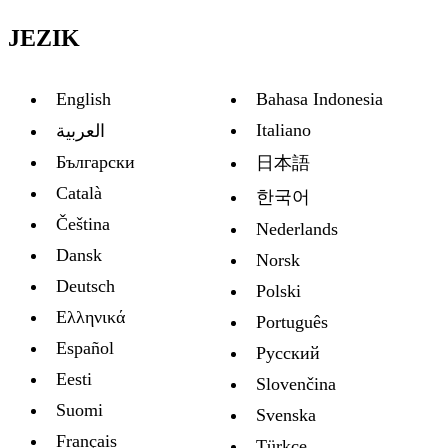
JEZIK
English
Bahasa Indonesia
Italiano
العربية
Български
日本語
Català
한국어
Čeština
Nederlands
Dansk
Norsk
Deutsch
Polski
Ελληνικά
Português
Español
Русский
Eesti
Slovenčina
Suomi
Svenska
Français
Türkçe