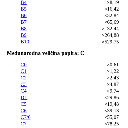
B4
×8,19
B5
×16,42
B6
×32,84
B7
×65,69
B8
×132,44
B9
×264,88
B10
×529,75
Međunarodna veličina papira: C
C0
×0,61
C1
×1,22
C2
×2,43
C3
×4,87
C4
×9,74
DL
×29,86
C5
×19,48
C6
×39,13
C7/6
×55,07
C7
×78,25