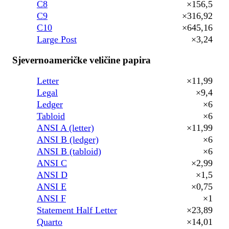
C8
×156,5
C9
×316,92
C10
×645,16
Large Post
×3,24
Sjevernoameričke veličine papira
Letter
×11,99
Legal
×9,4
Ledger
×6
Tabloid
×6
ANSI A (letter)
×11,99
ANSI B (ledger)
×6
ANSI B (tabloid)
×6
ANSI C
×2,99
ANSI D
×1,5
ANSI E
×0,75
ANSI F
×1
Statement Half Letter
×23,89
Quarto
×14,01