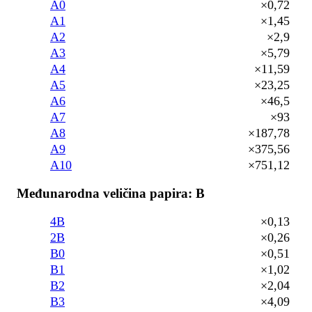
A0
×0,72
A1
×1,45
A2
×2,9
A3
×5,79
A4
×11,59
A5
×23,25
A6
×46,5
A7
×93
A8
×187,78
A9
×375,56
A10
×751,12
Međunarodna veličina papira: B
4B
×0,13
2B
×0,26
B0
×0,51
B1
×1,02
B2
×2,04
B3
×4,09