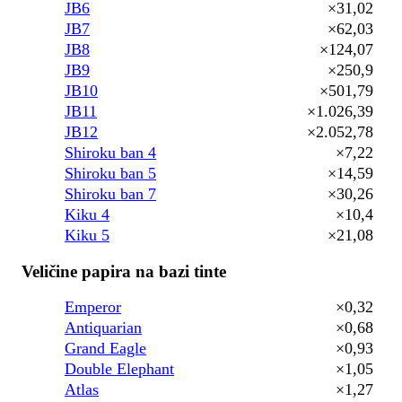
JB6
×31,02
JB7
×62,03
JB8
×124,07
JB9
×250,9
JB10
×501,79
JB11
×1.026,39
JB12
×2.052,78
Shiroku ban 4
×7,22
Shiroku ban 5
×14,59
Shiroku ban 7
×30,26
Kiku 4
×10,4
Kiku 5
×21,08
Veličine papira na bazi tinte
Emperor
×0,32
Antiquarian
×0,68
Grand Eagle
×0,93
Double Elephant
×1,05
Atlas
×1,27