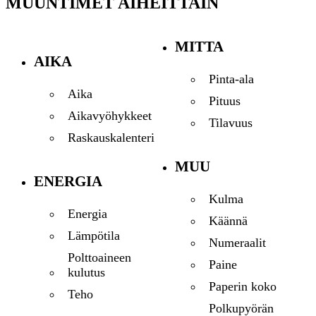
MUUNTIMET AIHEITTAIN
MITTA
AIKA
Pinta-ala
Aika
Pituus
Aikavyöhykkeet
Tilavuus
Raskauskalenteri
MUU
ENERGIA
Kulma
Energia
Käännä
Lämpötila
Numeraalit
Polttoaineen
Paine
kulutus
Paperin koko
Teho
Polkupyörän