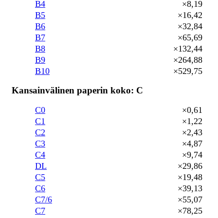
B4
×8,19
B5
×16,42
B6
×32,84
B7
×65,69
B8
×132,44
B9
×264,88
B10
×529,75
Kansainvälinen paperin koko: C
C0
×0,61
C1
×1,22
C2
×2,43
C3
×4,87
C4
×9,74
DL
×29,86
C5
×19,48
C6
×39,13
C7/6
×55,07
C7
×78,25