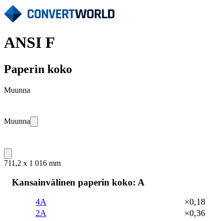
ANSI F
Paperin koko
Muunna
Muunna
711,2 x 1 016 mm
Kansainvälinen paperin koko: A
4A
×0,18
2A
×0,36