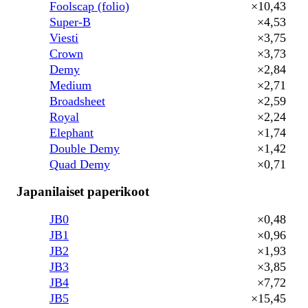
Foolscap (folio)
×10,43
Super-B
×4,53
Viesti
×3,75
Crown
×3,73
Demy
×2,84
Medium
×2,71
Broadsheet
×2,59
Royal
×2,24
Elephant
×1,74
Double Demy
×1,42
Quad Demy
×0,71
Japanilaiset paperikoot
JB0
×0,48
JB1
×0,96
JB2
×1,93
JB3
×3,85
JB4
×7,72
JB5
×15,45