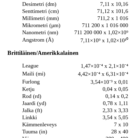
Desimetri (dm)
7,11 x 10,16
Senttimetri (cm)
71,12 x 101,6
Millimetri (mm)
711,2 x 1 016
Mikrometri (µm)
711 200 x 1 016 000
Nanometri (nm)
711 200 000 x 1,02×10⁹
Angstrom (Å)
7,11×10⁹ x 1,02×10¹⁰
Brittiläinen/Amerikkalainen
League
1,47×10⁻⁴ x 2,1×10⁻⁴
Maili (mi)
4,42×10⁻⁴ x 6,31×10⁻⁴
Furlong
3,54×10⁻³ x 0,01
Ketju
0,04 x 0,05
Rod (rd)
0,14 x 0,2
Jaardi (yd)
0,78 x 1,11
Jalka (ft)
2,33 x 3,33
Linkki
3,54 x 5,05
Kämmenleveys
7 x 10
Tuuma (in)
28 x 40