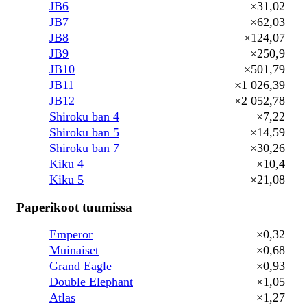
JB6
×31,02
JB7
×62,03
JB8
×124,07
JB9
×250,9
JB10
×501,79
JB11
×1 026,39
JB12
×2 052,78
Shiroku ban 4
×7,22
Shiroku ban 5
×14,59
Shiroku ban 7
×30,26
Kiku 4
×10,4
Kiku 5
×21,08
Paperikoot tuumissa
Emperor
×0,32
Muinaiset
×0,68
Grand Eagle
×0,93
Double Elephant
×1,05
Atlas
×1,27