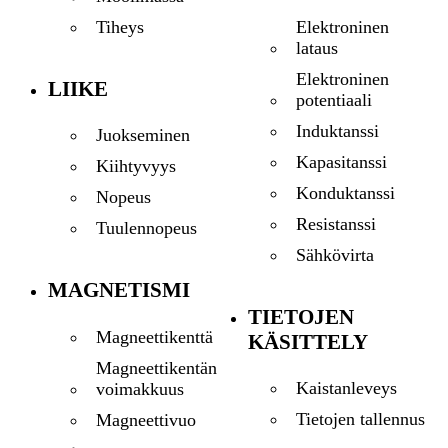
Elektroninen
Tiheys
lataus
Elektroninen
LIIKE
potentiaali
Induktanssi
Juokseminen
Kapasitanssi
Kiihtyvyys
Konduktanssi
Nopeus
Resistanssi
Tuulennopeus
Sähkövirta
MAGNETISMI
TIETOJEN
Magneettikenttä
KÄSITTELY
Magneettikentän
Kaistanleveys
voimakkuus
Tietojen tallennus
Magneettivuo