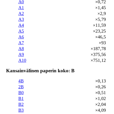
A0
×0,72
A1
×1,45
A2
×2,9
A3
×5,79
A4
×11,59
A5
×23,25
A6
×46,5
A7
×93
A8
×187,78
A9
×375,56
A10
×751,12
Kansainvälinen paperin koko: B
4B
×0,13
2B
×0,26
B0
×0,51
B1
×1,02
B2
×2,04
B3
×4,09