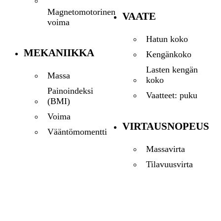
Magnetomotorinen
VAATE
voima
Hatun koko
MEKANIIKKA
Kengänkoko
Lasten kengän
Massa
koko
Painoindeksi
Vaatteet: puku
(BMI)
Voima
VIRTAUSNOPEUS
Vääntömomentti
Massavirta
Tilavuusvirta