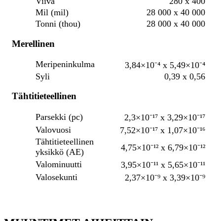
Viiva
280 x 400
Mil (mil)
28 000 x 40 000
Tonni (thou)
28 000 x 40 000
Merellinen
Meripeninkulma
3,84×10⁻⁴ x 5,49×10⁻⁴
Syli
0,39 x 0,56
Tähtitieteellinen
Parsekki (pc)
2,3×10⁻¹⁷ x 3,29×10⁻¹⁷
Valovuosi
7,52×10⁻¹⁷ x 1,07×10⁻¹⁶
Tähtitieteellinen
4,75×10⁻¹² x 6,79×10⁻¹²
yksikkö (AE)
Valominuutti
3,95×10⁻¹¹ x 5,65×10⁻¹¹
Valosekunti
2,37×10⁻⁹ x 3,39×10⁻⁹