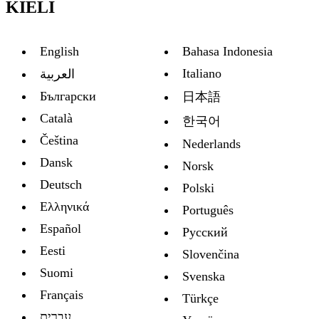
KIELI
English
Bahasa Indonesia
Italiano
العربية
Български
日本語
Català
한국어
Čeština
Nederlands
Dansk
Norsk
Deutsch
Polski
Ελληνικά
Português
Español
Русский
Eesti
Slovenčina
Suomi
Svenska
Français
Türkçe
עברית