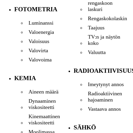
rengaskoon
FOTOMETRIA
laskuri
Rengaskokolaskin
Luminanssi
Taajuus
Valoenergia
TV:n ja näytön
Valoisuus
koko
Valovirta
Valuutta
Valovoima
RADIOAKTIIVISUU
KEMIA
Imeytynyt annos
Aineen määrä
Radioaktiivinen
hajoaminen
Dynaaminen
viskositeetti
Vastaava annos
Kinemaattinen
viskositeetti
SÄHKÖ
Moolimassa