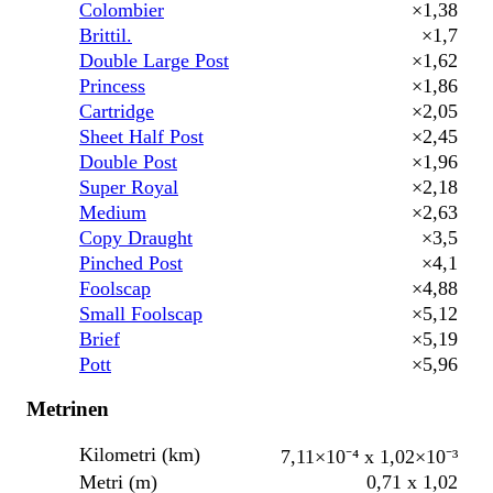
Colombier
×1,38
Brittil.
×1,7
Double Large Post
×1,62
Princess
×1,86
Cartridge
×2,05
Sheet Half Post
×2,45
Double Post
×1,96
Super Royal
×2,18
Medium
×2,63
Copy Draught
×3,5
Pinched Post
×4,1
Foolscap
×4,88
Small Foolscap
×5,12
Brief
×5,19
Pott
×5,96
Metrinen
Kilometri (km)
7,11×10⁻⁴ x 1,02×10⁻³
Metri (m)
0,71 x 1,02