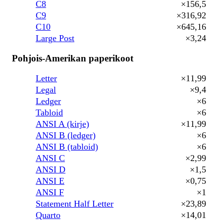
C8
×156,5
C9
×316,92
C10
×645,16
Large Post
×3,24
Pohjois-Amerikan paperikoot
Letter
×11,99
Legal
×9,4
Ledger
×6
Tabloid
×6
ANSI A (kirje)
×11,99
ANSI B (ledger)
×6
ANSI B (tabloid)
×6
ANSI C
×2,99
ANSI D
×1,5
ANSI E
×0,75
ANSI F
×1
Statement Half Letter
×23,89
Quarto
×14,01