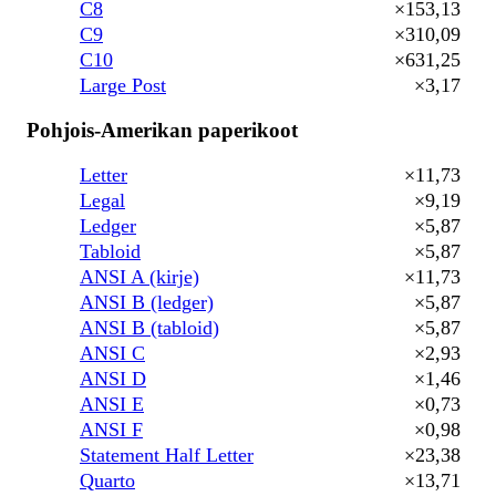
C8
×153,13
C9
×310,09
C10
×631,25
Large Post
×3,17
Pohjois-Amerikan paperikoot
Letter
×11,73
Legal
×9,19
Ledger
×5,87
Tabloid
×5,87
ANSI A (kirje)
×11,73
ANSI B (ledger)
×5,87
ANSI B (tabloid)
×5,87
ANSI C
×2,93
ANSI D
×1,46
ANSI E
×0,73
ANSI F
×0,98
Statement Half Letter
×23,38
Quarto
×13,71