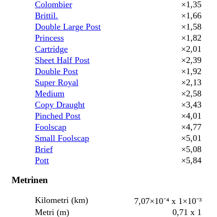
Colombier
×1,35
Brittil.
×1,66
Double Large Post
×1,58
Princess
×1,82
Cartridge
×2,01
Sheet Half Post
×2,39
Double Post
×1,92
Super Royal
×2,13
Medium
×2,58
Copy Draught
×3,43
Pinched Post
×4,01
Foolscap
×4,77
Small Foolscap
×5,01
Brief
×5,08
Pott
×5,84
Metrinen
Kilometri (km)
7,07×10⁻⁴ x 1×10⁻³
Metri (m)
0,71 x 1