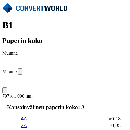
B1
Paperin koko
Muunna
Muunna
707 x 1 000 mm
Kansainvälinen paperin koko: A
4A
×0,18
2A
×0,35