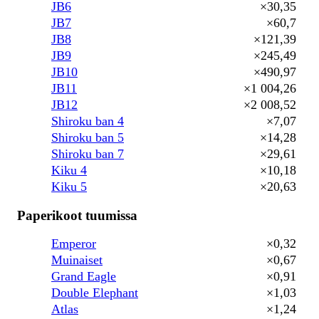
JB6
×30,35
JB7
×60,7
JB8
×121,39
JB9
×245,49
JB10
×490,97
JB11
×1 004,26
JB12
×2 008,52
Shiroku ban 4
×7,07
Shiroku ban 5
×14,28
Shiroku ban 7
×29,61
Kiku 4
×10,18
Kiku 5
×20,63
Paperikoot tuumissa
Emperor
×0,32
Muinaiset
×0,67
Grand Eagle
×0,91
Double Elephant
×1,03
Atlas
×1,24