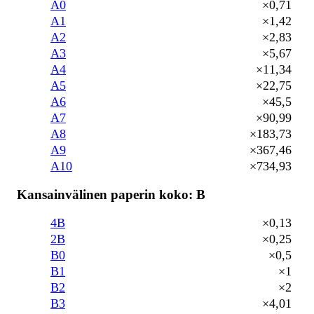
A0
×0,71
A1
×1,42
A2
×2,83
A3
×5,67
A4
×11,34
A5
×22,75
A6
×45,5
A7
×90,99
A8
×183,73
A9
×367,46
A10
×734,93
Kansainvälinen paperin koko: B
4B
×0,13
2B
×0,25
B0
×0,5
B1
×1
B2
×2
B3
×4,01