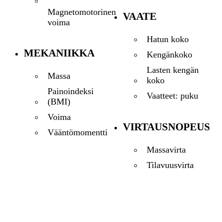
Magnetomotorinen
VAATE
voima
Hatun koko
MEKANIIKKA
Kengänkoko
Lasten kengän
Massa
koko
Painoindeksi
Vaatteet: puku
(BMI)
Voima
VIRTAUSNOPEUS
Vääntömomentti
Massavirta
Tilavuusvirta