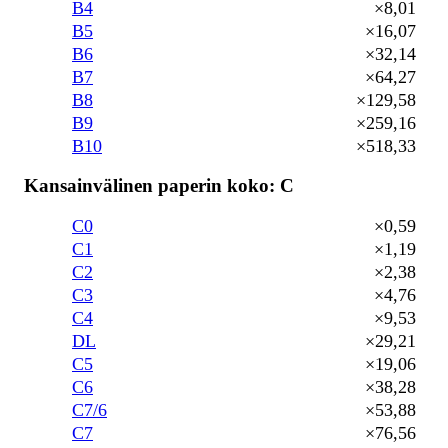
B4
×8,01
B5
×16,07
B6
×32,14
B7
×64,27
B8
×129,58
B9
×259,16
B10
×518,33
Kansainvälinen paperin koko: C
C0
×0,59
C1
×1,19
C2
×2,38
C3
×4,76
C4
×9,53
DL
×29,21
C5
×19,06
C6
×38,28
C7/6
×53,88
C7
×76,56