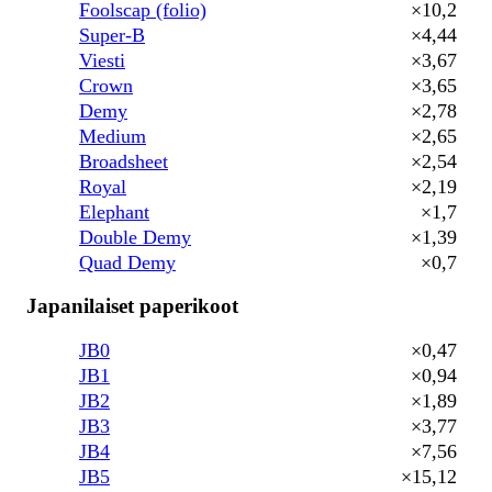
Foolscap (folio)
×10,2
Super-B
×4,44
Viesti
×3,67
Crown
×3,65
Demy
×2,78
Medium
×2,65
Broadsheet
×2,54
Royal
×2,19
Elephant
×1,7
Double Demy
×1,39
Quad Demy
×0,7
Japanilaiset paperikoot
JB0
×0,47
JB1
×0,94
JB2
×1,89
JB3
×3,77
JB4
×7,56
JB5
×15,12