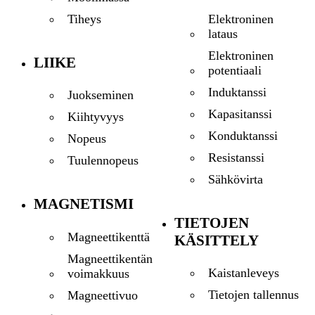
Elektroninen
Tiheys
lataus
Elektroninen
LIIKE
potentiaali
Induktanssi
Juokseminen
Kapasitanssi
Kiihtyvyys
Konduktanssi
Nopeus
Resistanssi
Tuulennopeus
Sähkövirta
MAGNETISMI
TIETOJEN
Magneettikenttä
KÄSITTELY
Magneettikentän
Kaistanleveys
voimakkuus
Tietojen tallennus
Magneettivuo