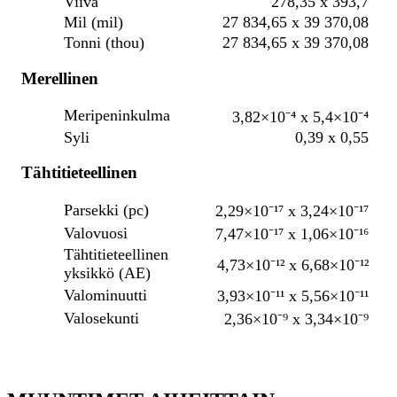
Viiva
278,35 x 393,7
Mil (mil)
27 834,65 x 39 370,08
Tonni (thou)
27 834,65 x 39 370,08
Merellinen
Meripeninkulma
3,82×10⁻⁴ x 5,4×10⁻⁴
Syli
0,39 x 0,55
Tähtitieteellinen
Parsekki (pc)
2,29×10⁻¹⁷ x 3,24×10⁻¹⁷
Valovuosi
7,47×10⁻¹⁷ x 1,06×10⁻¹⁶
Tähtitieteellinen
4,73×10⁻¹² x 6,68×10⁻¹²
yksikkö (AE)
Valominuutti
3,93×10⁻¹¹ x 5,56×10⁻¹¹
Valosekunti
2,36×10⁻⁹ x 3,34×10⁻⁹