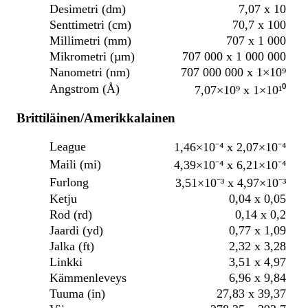
Desimetri (dm)
7,07 x 10
Senttimetri (cm)
70,7 x 100
Millimetri (mm)
707 x 1 000
Mikrometri (µm)
707 000 x 1 000 000
Nanometri (nm)
707 000 000 x 1×10⁹
Angstrom (Å)
7,07×10⁹ x 1×10¹⁰
Brittiläinen/Amerikkalainen
League
1,46×10⁻⁴ x 2,07×10⁻⁴
Maili (mi)
4,39×10⁻⁴ x 6,21×10⁻⁴
Furlong
3,51×10⁻³ x 4,97×10⁻³
Ketju
0,04 x 0,05
Rod (rd)
0,14 x 0,2
Jaardi (yd)
0,77 x 1,09
Jalka (ft)
2,32 x 3,28
Linkki
3,51 x 4,97
Kämmenleveys
6,96 x 9,84
Tuuma (in)
27,83 x 39,37