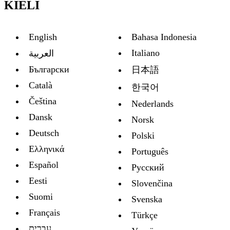
KIELI
English
Bahasa Indonesia
Italiano
العربية
Български
日本語
Català
한국어
Čeština
Nederlands
Dansk
Norsk
Deutsch
Polski
Ελληνικά
Português
Español
Русский
Eesti
Slovenčina
Suomi
Svenska
Français
Türkçe
עברית