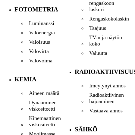
rengaskoon
FOTOMETRIA
laskuri
Rengaskokolaskin
Luminanssi
Taajuus
Valoenergia
TV:n ja näytön
Valoisuus
koko
Valovirta
Valuutta
Valovoima
RADIOAKTIIVISUU
KEMIA
Imeytynyt annos
Aineen määrä
Radioaktiivinen
hajoaminen
Dynaaminen
viskositeetti
Vastaava annos
Kinemaattinen
viskositeetti
SÄHKÖ
Moolimassa