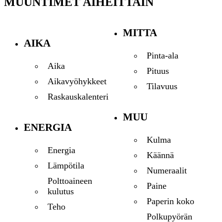
MUUNTIMET AIHEITTAIN
MITTA
AIKA
Pinta-ala
Aika
Pituus
Aikavyöhykkeet
Tilavuus
Raskauskalenteri
MUU
ENERGIA
Kulma
Energia
Käännä
Lämpötila
Numeraalit
Polttoaineen
Paine
kulutus
Paperin koko
Teho
Polkupyörän