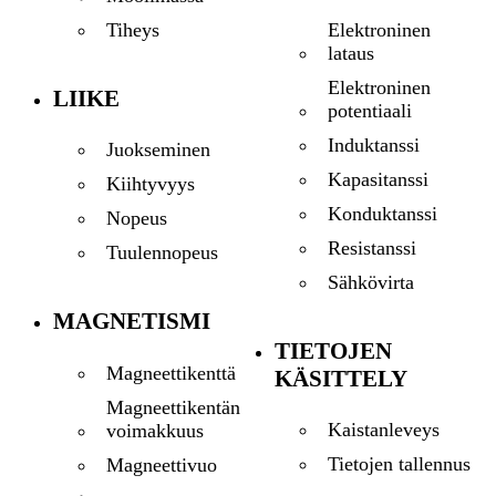
Elektroninen
Tiheys
lataus
Elektroninen
LIIKE
potentiaali
Induktanssi
Juokseminen
Kapasitanssi
Kiihtyvyys
Konduktanssi
Nopeus
Resistanssi
Tuulennopeus
Sähkövirta
MAGNETISMI
TIETOJEN
Magneettikenttä
KÄSITTELY
Magneettikentän
Kaistanleveys
voimakkuus
Tietojen tallennus
Magneettivuo