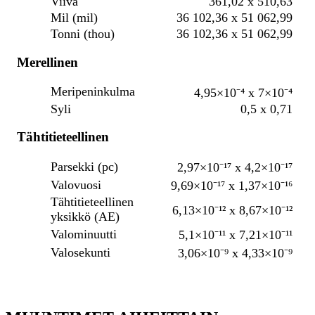
Viiva
361,02 x 510,63
Mil (mil)
36 102,36 x 51 062,99
Tonni (thou)
36 102,36 x 51 062,99
Merellinen
Meripeninkulma
4,95×10⁻⁴ x 7×10⁻⁴
Syli
0,5 x 0,71
Tähtitieteellinen
Parsekki (pc)
2,97×10⁻¹⁷ x 4,2×10⁻¹⁷
Valovuosi
9,69×10⁻¹⁷ x 1,37×10⁻¹⁶
Tähtitieteellinen
6,13×10⁻¹² x 8,67×10⁻¹²
yksikkö (AE)
Valominuutti
5,1×10⁻¹¹ x 7,21×10⁻¹¹
Valosekunti
3,06×10⁻⁹ x 4,33×10⁻⁹