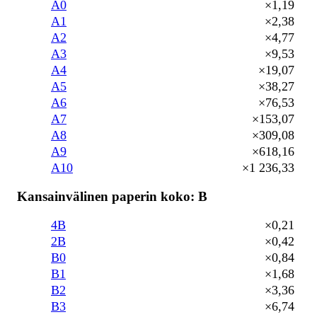
A0
×1,19
A1
×2,38
A2
×4,77
A3
×9,53
A4
×19,07
A5
×38,27
A6
×76,53
A7
×153,07
A8
×309,08
A9
×618,16
A10
×1 236,33
Kansainvälinen paperin koko: B
4B
×0,21
2B
×0,42
B0
×0,84
B1
×1,68
B2
×3,36
B3
×6,74