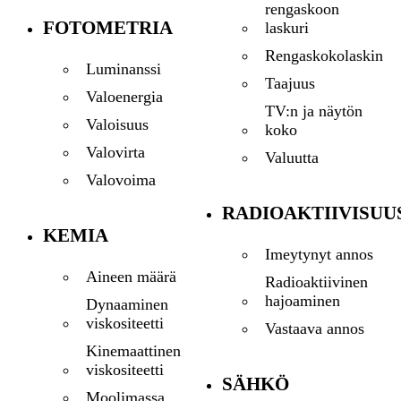
rengaskoon
FOTOMETRIA
laskuri
Rengaskokolaskin
Luminanssi
Taajuus
Valoenergia
TV:n ja näytön
Valoisuus
koko
Valovirta
Valuutta
Valovoima
RADIOAKTIIVISUU
KEMIA
Imeytynyt annos
Aineen määrä
Radioaktiivinen
hajoaminen
Dynaaminen
viskositeetti
Vastaava annos
Kinemaattinen
viskositeetti
SÄHKÖ
Moolimassa