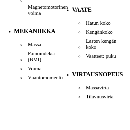
Magnetomotorinen
VAATE
voima
Hatun koko
MEKANIIKKA
Kengänkoko
Lasten kengän
Massa
koko
Painoindeksi
Vaatteet: puku
(BMI)
Voima
VIRTAUSNOPEUS
Vääntömomentti
Massavirta
Tilavuusvirta