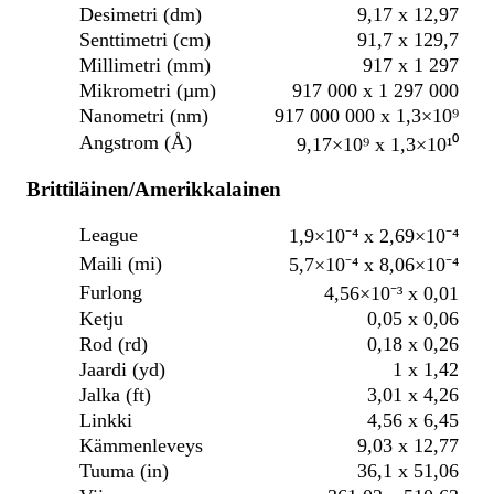
Desimetri (dm)
9,17 x 12,97
Senttimetri (cm)
91,7 x 129,7
Millimetri (mm)
917 x 1 297
Mikrometri (µm)
917 000 x 1 297 000
Nanometri (nm)
917 000 000 x 1,3×10⁹
Angstrom (Å)
9,17×10⁹ x 1,3×10¹⁰
Brittiläinen/Amerikkalainen
League
1,9×10⁻⁴ x 2,69×10⁻⁴
Maili (mi)
5,7×10⁻⁴ x 8,06×10⁻⁴
Furlong
4,56×10⁻³ x 0,01
Ketju
0,05 x 0,06
Rod (rd)
0,18 x 0,26
Jaardi (yd)
1 x 1,42
Jalka (ft)
3,01 x 4,26
Linkki
4,56 x 6,45
Kämmenleveys
9,03 x 12,77
Tuuma (in)
36,1 x 51,06