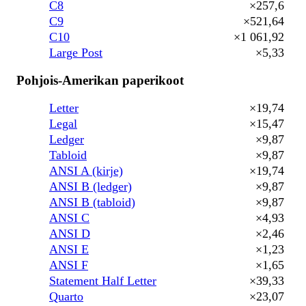
C8
×257,6
C9
×521,64
C10
×1 061,92
Large Post
×5,33
Pohjois-Amerikan paperikoot
Letter
×19,74
Legal
×15,47
Ledger
×9,87
Tabloid
×9,87
ANSI A (kirje)
×19,74
ANSI B (ledger)
×9,87
ANSI B (tabloid)
×9,87
ANSI C
×4,93
ANSI D
×2,46
ANSI E
×1,23
ANSI F
×1,65
Statement Half Letter
×39,33
Quarto
×23,07