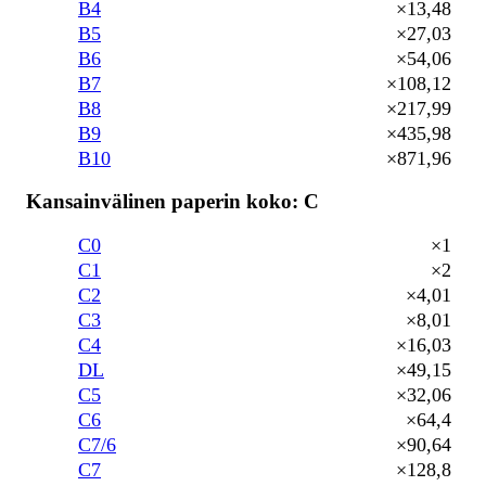
B4
×13,48
B5
×27,03
B6
×54,06
B7
×108,12
B8
×217,99
B9
×435,98
B10
×871,96
Kansainvälinen paperin koko: C
C0
×1
C1
×2
C2
×4,01
C3
×8,01
C4
×16,03
DL
×49,15
C5
×32,06
C6
×64,4
C7/6
×90,64
C7
×128,8