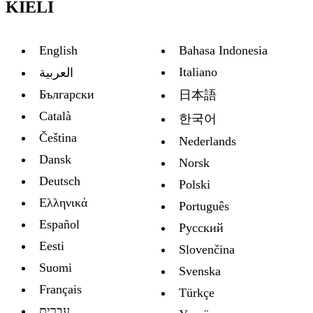
KIELI
English
Bahasa Indonesia
Italiano
العربية
Български
日本語
Català
한국어
Čeština
Nederlands
Dansk
Norsk
Deutsch
Polski
Ελληνικά
Português
Español
Русский
Eesti
Slovenčina
Suomi
Svenska
Français
Türkçe
עברית