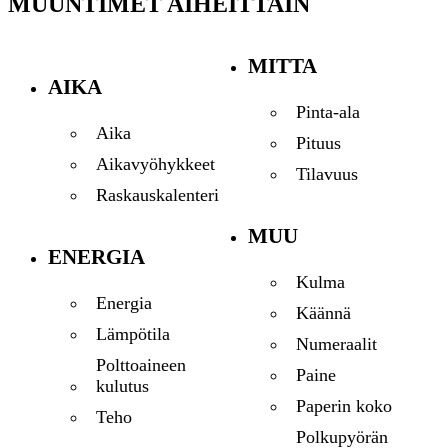
MUUNTIMET AIHEITTAIN
MITTA
AIKA
Pinta-ala
Aika
Pituus
Aikavyöhykkeet
Tilavuus
Raskauskalenteri
MUU
ENERGIA
Kulma
Energia
Käännä
Lämpötila
Numeraalit
Polttoaineen
Paine
kulutus
Paperin koko
Teho
Polkupyörän