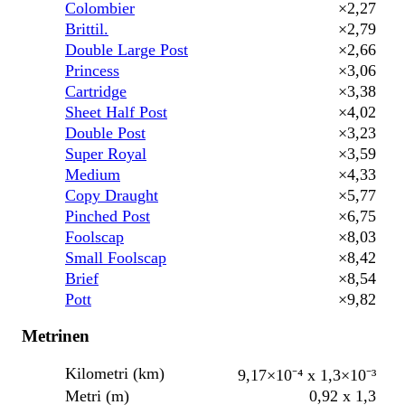
Colombier
×2,27
Brittil.
×2,79
Double Large Post
×2,66
Princess
×3,06
Cartridge
×3,38
Sheet Half Post
×4,02
Double Post
×3,23
Super Royal
×3,59
Medium
×4,33
Copy Draught
×5,77
Pinched Post
×6,75
Foolscap
×8,03
Small Foolscap
×8,42
Brief
×8,54
Pott
×9,82
Metrinen
Kilometri (km)
9,17×10⁻⁴ x 1,3×10⁻³
Metri (m)
0,92 x 1,3