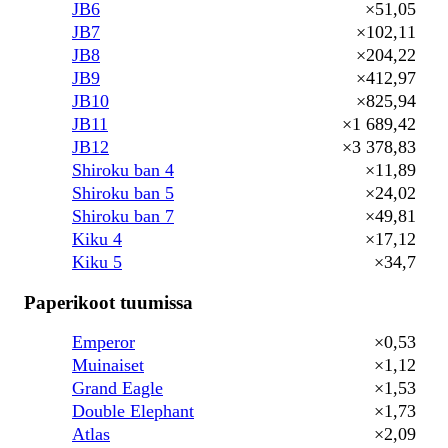
JB6
×51,05
JB7
×102,11
JB8
×204,22
JB9
×412,97
JB10
×825,94
JB11
×1 689,42
JB12
×3 378,83
Shiroku ban 4
×11,89
Shiroku ban 5
×24,02
Shiroku ban 7
×49,81
Kiku 4
×17,12
Kiku 5
×34,7
Paperikoot tuumissa
Emperor
×0,53
Muinaiset
×1,12
Grand Eagle
×1,53
Double Elephant
×1,73
Atlas
×2,09