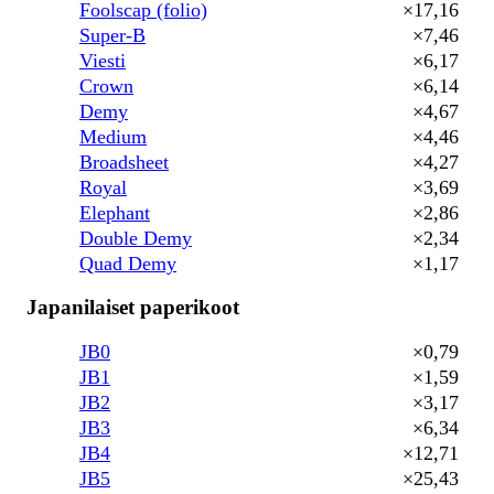
Foolscap (folio)
×17,16
Super-B
×7,46
Viesti
×6,17
Crown
×6,14
Demy
×4,67
Medium
×4,46
Broadsheet
×4,27
Royal
×3,69
Elephant
×2,86
Double Demy
×2,34
Quad Demy
×1,17
Japanilaiset paperikoot
JB0
×0,79
JB1
×1,59
JB2
×3,17
JB3
×6,34
JB4
×12,71
JB5
×25,43