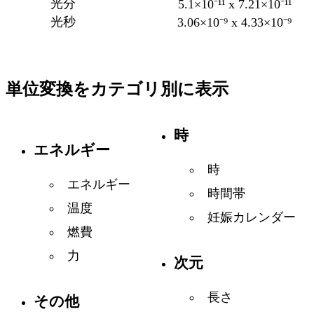
光分
5.1×10⁻¹¹ x 7.21×10⁻¹¹
光秒
3.06×10⁻⁹ x 4.33×10⁻⁹
単位変換をカテゴリ別に表示
時
エネルギー
時
エネルギー
時間帯
温度
妊娠カレンダー
燃費
力
次元
長さ
その他