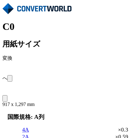
C0
用紙サイズ
変換
へ
917 x 1,297 mm
国際規格: A列
4A
×0.3
2A
×0.59