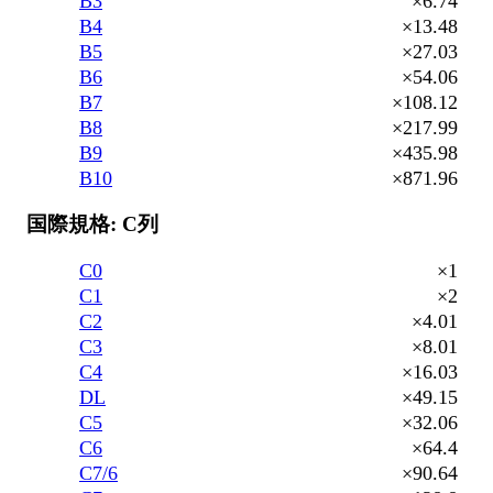
B3
×6.74
B4
×13.48
B5
×27.03
B6
×54.06
B7
×108.12
B8
×217.99
B9
×435.98
B10
×871.96
国際規格: C列
C0
×1
C1
×2
C2
×4.01
C3
×8.01
C4
×16.03
DL
×49.15
C5
×32.06
C6
×64.4
C7/6
×90.64