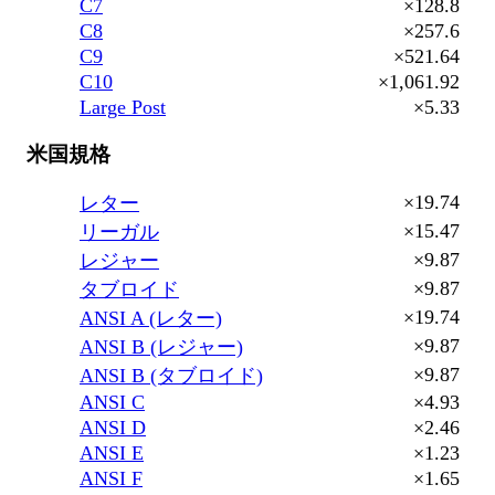
C7
×128.8
C8
×257.6
C9
×521.64
C10
×1,061.92
Large Post
×5.33
米国規格
×19.74
レター
×15.47
リーガル
×9.87
レジャー
×9.87
タブロイド
×19.74
ANSI A (レター)
×9.87
ANSI B (レジャー)
×9.87
ANSI B (タブロイド)
ANSI C
×4.93
ANSI D
×2.46
ANSI E
×1.23
ANSI F
×1.65