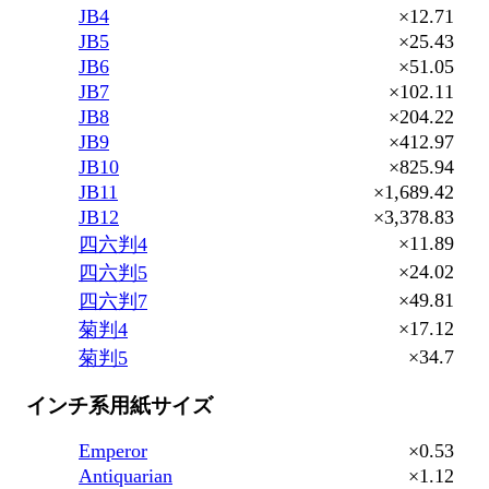
JB4
×12.71
JB5
×25.43
JB6
×51.05
JB7
×102.11
JB8
×204.22
JB9
×412.97
JB10
×825.94
JB11
×1,689.42
JB12
×3,378.83
×11.89
四六判4
×24.02
四六判5
×49.81
四六判7
×17.12
菊判4
×34.7
菊判5
インチ系用紙サイズ
Emperor
×0.53
Antiquarian
×1.12