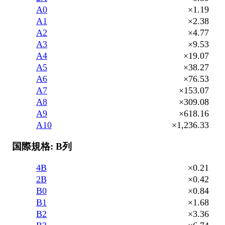
A0
×1.19
A1
×2.38
A2
×4.77
A3
×9.53
A4
×19.07
A5
×38.27
A6
×76.53
A7
×153.07
A8
×309.08
A9
×618.16
A10
×1,236.33
国際規格: B列
4B
×0.21
2B
×0.42
B0
×0.84
B1
×1.68
B2
×3.36