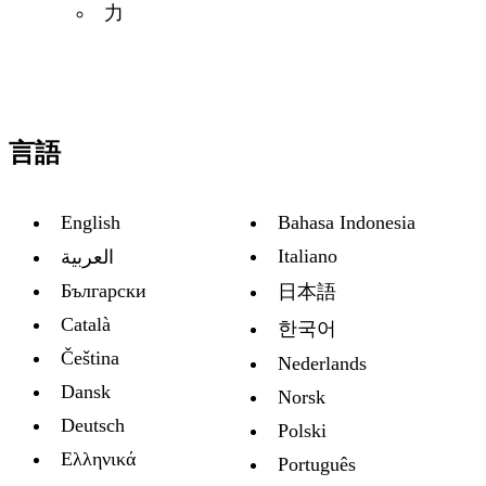
力
言語
English
Bahasa Indonesia
Italiano
العربية
Български
日本語
Català
한국어
Čeština
Nederlands
Dansk
Norsk
Deutsch
Polski
Ελληνικά
Português