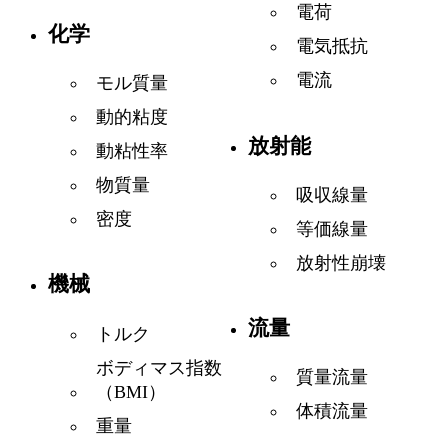
電荷
化学
電気抵抗
電流
モル質量
動的粘度
放射能
動粘性率
物質量
吸収線量
密度
等価線量
放射性崩壊
機械
流量
トルク
ボディマス指数
質量流量
（BMI）
体積流量
重量