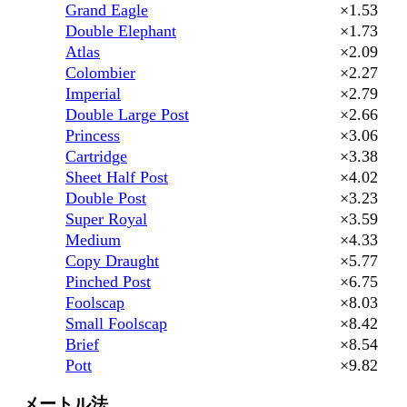
Grand Eagle
×1.53
Double Elephant
×1.73
Atlas
×2.09
Colombier
×2.27
Imperial
×2.79
Double Large Post
×2.66
Princess
×3.06
Cartridge
×3.38
Sheet Half Post
×4.02
Double Post
×3.23
Super Royal
×3.59
Medium
×4.33
Copy Draught
×5.77
Pinched Post
×6.75
Foolscap
×8.03
Small Foolscap
×8.42
Brief
×8.54
Pott
×9.82
メートル法