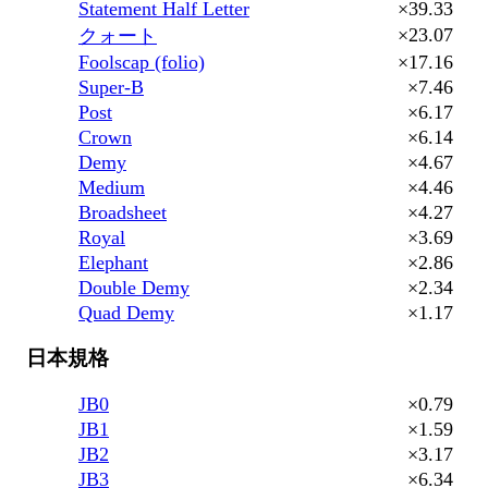
Statement Half Letter
×39.33
×23.07
クォート
Foolscap (folio)
×17.16
Super-B
×7.46
Post
×6.17
Crown
×6.14
Demy
×4.67
Medium
×4.46
Broadsheet
×4.27
Royal
×3.69
Elephant
×2.86
Double Demy
×2.34
Quad Demy
×1.17
日本規格
JB0
×0.79
JB1
×1.59
JB2
×3.17
JB3
×6.34