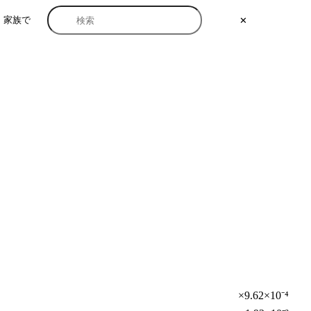
家族で
✕
×9.62×10⁻⁴