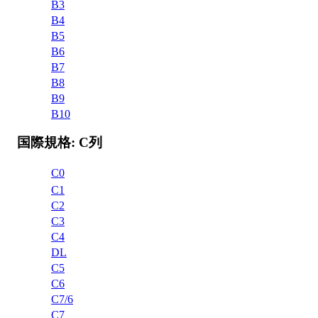
B3
B4
B5
B6
B7
B8
B9
B10
国際規格: C列
C0
C1
C2
C3
C4
DL
C5
C6
C7/6
C7