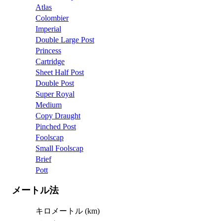
Atlas
Colombier
Imperial
Double Large Post
Princess
Cartridge
Sheet Half Post
Double Post
Super Royal
Medium
Copy Draught
Pinched Post
Foolscap
Small Foolscap
Brief
Pott
メートル法
キロメートル (km)