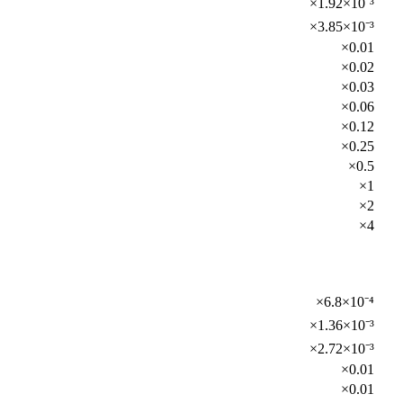
×1.92×10⁻³
×3.85×10⁻³
×0.01
×0.02
×0.03
×0.06
×0.12
×0.25
×0.5
×1
×2
×4
×6.8×10⁻⁴
×1.36×10⁻³
×2.72×10⁻³
×0.01
×0.01