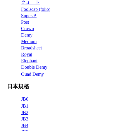
クォート
Foolscap (folio)
Super-B
Post
Crown
Demy
Medium
Broadsheet
Royal
Elephant
Double Demy
Quad Demy
日本規格
JB0
JB1
JB2
JB3
JB4