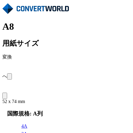
A8
用紙サイズ
変換
へ
52 x 74 mm
国際規格: A列
4A