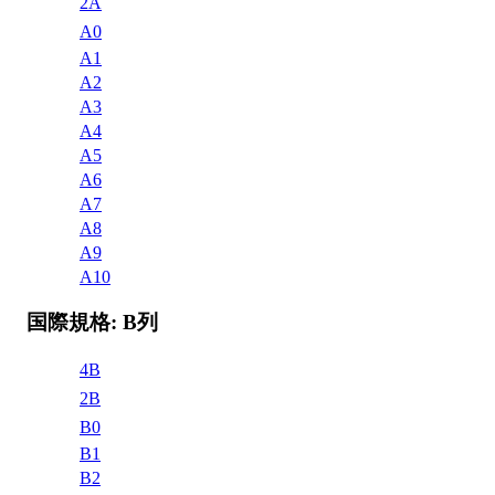
2A
A0
A1
A2
A3
A4
A5
A6
A7
A8
A9
A10
国際規格: B列
4B
2B
B0
B1
B2