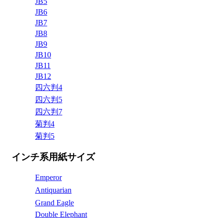
JB5
JB6
JB7
JB8
JB9
JB10
JB11
JB12
四六判4
四六判5
四六判7
菊判4
菊判5
インチ系用紙サイズ
Emperor
Antiquarian
Grand Eagle
Double Elephant