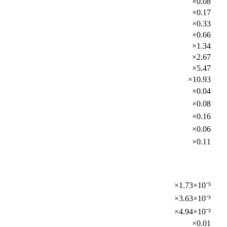
×0.08
×0.17
×0.33
×0.66
×1.34
×2.67
×5.47
×10.93
×0.04
×0.08
×0.16
×0.06
×0.11
×1.73×10⁻³
×3.63×10⁻³
×4.94×10⁻³
×0.01