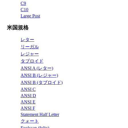
C9
C10
Large Post
米国規格
レター
リーガル
レジャー
タブロイド
ANSI A (レター)
ANSI B (レジャー)
ANSI B (タブロイド)
ANSI C
ANSI D
ANSI E
ANSI F
Statement Half Letter
クォート
Foolscap (folio)