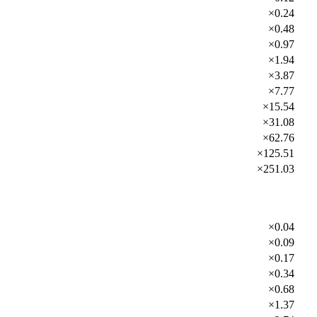
×0.24
×0.48
×0.97
×1.94
×3.87
×7.77
×15.54
×31.08
×62.76
×125.51
×251.03
×0.04
×0.09
×0.17
×0.34
×0.68
×1.37