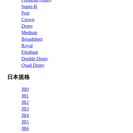
Super-B
Post
Crown
Demy
Medium
Broadsheet
Royal
Elephant
Double Demy
Quad Demy
日本規格
JB0
JB1
JB2
JB3
JB4
JB5
JB6