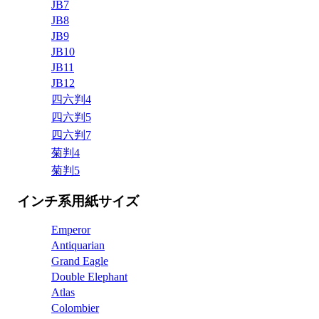
JB7
JB8
JB9
JB10
JB11
JB12
四六判4
四六判5
四六判7
菊判4
菊判5
インチ系用紙サイズ
Emperor
Antiquarian
Grand Eagle
Double Elephant
Atlas
Colombier