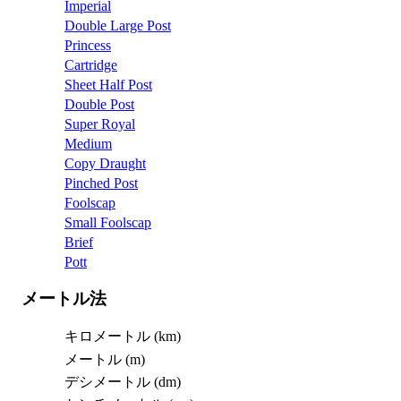
Imperial
Double Large Post
Princess
Cartridge
Sheet Half Post
Double Post
Super Royal
Medium
Copy Draught
Pinched Post
Foolscap
Small Foolscap
Brief
Pott
メートル法
キロメートル (km)
メートル (m)
デシメートル (dm)