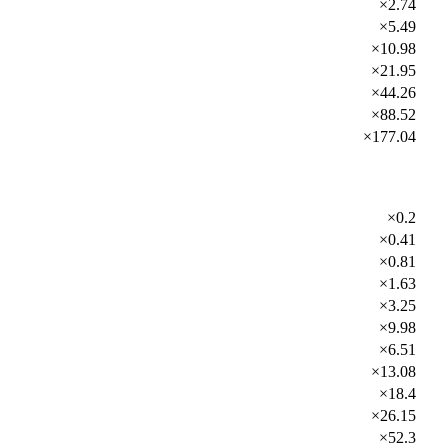
×2.74
×5.49
×10.98
×21.95
×44.26
×88.52
×177.04
×0.2
×0.41
×0.81
×1.63
×3.25
×9.98
×6.51
×13.08
×18.4
×26.15
×52.3