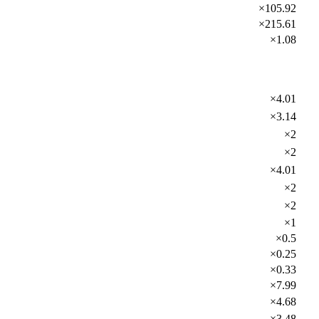
×105.92
×215.61
×1.08
×4.01
×3.14
×2
×2
×4.01
×2
×2
×1
×0.5
×0.25
×0.33
×7.99
×4.68
×3.48