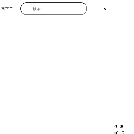
家族で
✕
×0.06
×0.12