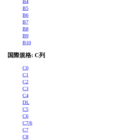
B4
B5
B6
B7
B8
B9
B10
国際規格: C列
C0
C1
C2
C3
C4
DL
C5
C6
C7/6
C7
C8