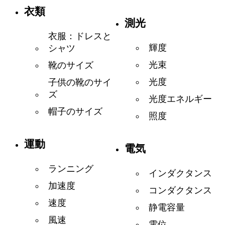
衣類
測光
衣服：ドレスと
輝度
シャツ
光束
靴のサイズ
光度
子供の靴のサイ
ズ
光度エネルギー
帽子のサイズ
照度
運動
電気
ランニング
インダクタンス
加速度
コンダクタンス
速度
静電容量
風速
電位