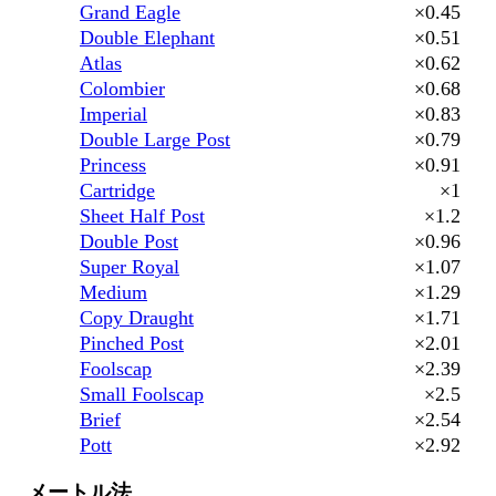
Grand Eagle
×0.45
Double Elephant
×0.51
Atlas
×0.62
Colombier
×0.68
Imperial
×0.83
Double Large Post
×0.79
Princess
×0.91
Cartridge
×1
Sheet Half Post
×1.2
Double Post
×0.96
Super Royal
×1.07
Medium
×1.29
Copy Draught
×1.71
Pinched Post
×2.01
Foolscap
×2.39
Small Foolscap
×2.5
Brief
×2.54
Pott
×2.92
メートル法