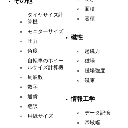
その他
面積
タイヤサイズ計
容積
算機
モニターサイズ
磁性
圧力
角度
起磁力
自転車のホイー
磁場
ルサイズ計算機
磁場強度
周波数
磁束
数字
通貨
情報工学
翻訳
データ記憶
用紙サイズ
帯域幅