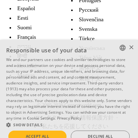
Português
Español
Русский
Eesti
Slovenčina
Suomi
Svenska
Français
Türkçe
×
עברית
Украïнська
Responsible use of your data
हिन्दी
Tiếng Việt
We and our partners use cookies and similar technologies to store
ENGLISH
Hrvatski
and access information on your device and process personal data,
简体中文
such as your IP address, unique identifiers, and browsing data, for
SWEDISH
Magyar
personalised ads and content, ad and content measurement,
繁體中文
audience insights, and service improvement.
Third-party vendors
SPANISH
(1913)
may also process your data for these and other purposes,
including the use of precise geolocation data and device
CATALAN
characteristics. Your choices apply to this website only. Some vendors
© 2005-2026 Convertworld.com
ARABIC
may rely on legitimate interest instead of consent; you have the right
to object in
Advertising Settings
. You can withdraw your consent at
BULGARIAN
コンタクト
個人情報保護方針
any time in
Cookie Settings
.
Privacy Policy
SHOW DETAILS
私たちを応援してください
CZECH
ACCEPT ALL
DECLINE ALL
DANISH