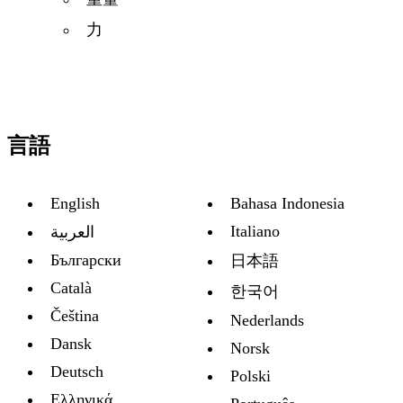
力
言語
English
Bahasa Indonesia
Italiano
العربية
Български
日本語
Català
한국어
Čeština
Nederlands
Dansk
Norsk
Deutsch
Polski
Ελληνικά