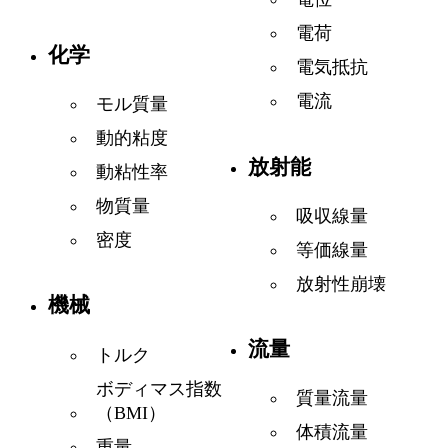
電荷
化学
電気抵抗
電流
モル質量
動的粘度
放射能
動粘性率
物質量
吸収線量
密度
等価線量
放射性崩壊
機械
流量
トルク
ボディマス指数
質量流量
（BMI）
体積流量
重量