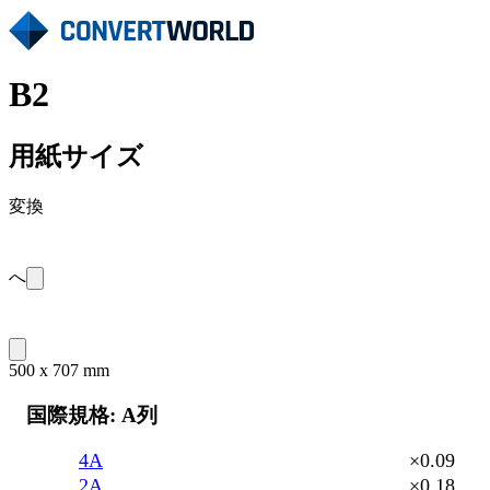
B2
用紙サイズ
変換
へ
500 x 707 mm
国際規格: A列
4A
×0.09
2A
×0.18