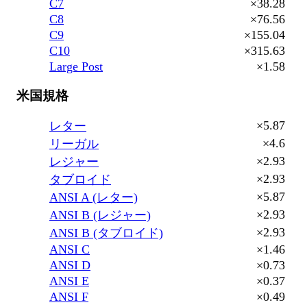
C7
×38.28
C8
×76.56
C9
×155.04
C10
×315.63
Large Post
×1.58
米国規格
×5.87
レター
×4.6
リーガル
×2.93
レジャー
×2.93
タブロイド
×5.87
ANSI A (レター)
×2.93
ANSI B (レジャー)
×2.93
ANSI B (タブロイド)
ANSI C
×1.46
ANSI D
×0.73
ANSI E
×0.37
ANSI F
×0.49