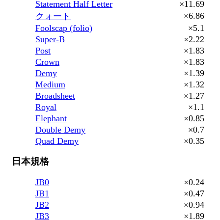
Statement Half Letter
×11.69
×6.86
クォート
Foolscap (folio)
×5.1
Super-B
×2.22
Post
×1.83
Crown
×1.83
Demy
×1.39
Medium
×1.32
Broadsheet
×1.27
Royal
×1.1
Elephant
×0.85
Double Demy
×0.7
Quad Demy
×0.35
日本規格
JB0
×0.24
JB1
×0.47
JB2
×0.94
JB3
×1.89