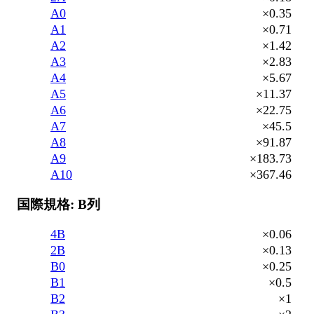
A0
×0.35
A1
×0.71
A2
×1.42
A3
×2.83
A4
×5.67
A5
×11.37
A6
×22.75
A7
×45.5
A8
×91.87
A9
×183.73
A10
×367.46
国際規格: B列
4B
×0.06
2B
×0.13
B0
×0.25
B1
×0.5
B2
×1