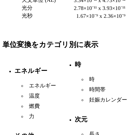
天文単位 (AE)
3.34×10⁻¹² x 4.73×10⁻¹²
光分
2.78×10⁻¹¹ x 3.93×10⁻¹¹
光秒
1.67×10⁻⁹ x 2.36×10⁻⁹
単位変換をカテゴリ別に表示
時
エネルギー
時
エネルギー
時間帯
温度
妊娠カレンダー
燃費
力
次元
長さ