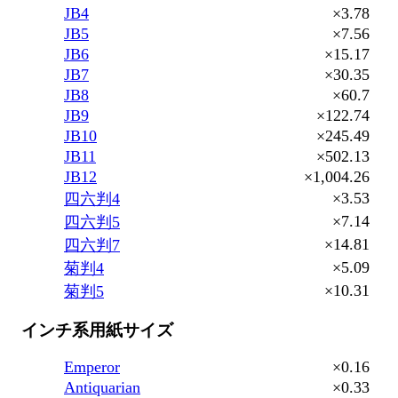
JB4
×3.78
JB5
×7.56
JB6
×15.17
JB7
×30.35
JB8
×60.7
JB9
×122.74
JB10
×245.49
JB11
×502.13
JB12
×1,004.26
×3.53
四六判4
×7.14
四六判5
×14.81
四六判7
×5.09
菊判4
×10.31
菊判5
インチ系用紙サイズ
Emperor
×0.16
Antiquarian
×0.33