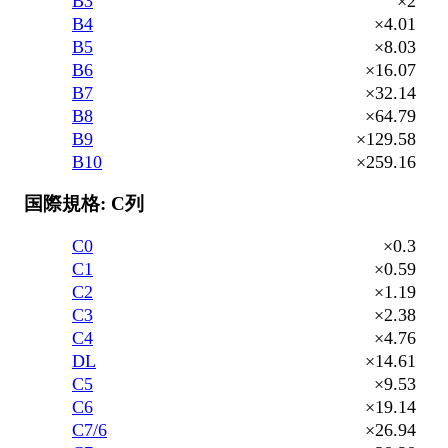
B3
×2
B4
×4.01
B5
×8.03
B6
×16.07
B7
×32.14
B8
×64.79
B9
×129.58
B10
×259.16
国際規格: C列
C0
×0.3
C1
×0.59
C2
×1.19
C3
×2.38
C4
×4.76
DL
×14.61
C5
×9.53
C6
×19.14
C7/6
×26.94