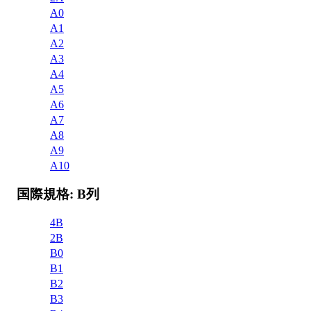
A0
A1
A2
A3
A4
A5
A6
A7
A8
A9
A10
国際規格: B列
4B
2B
B0
B1
B2
B3