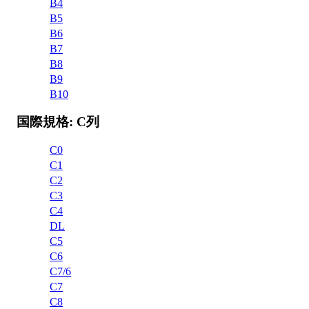
B4
B5
B6
B7
B8
B9
B10
国際規格: C列
C0
C1
C2
C3
C4
DL
C5
C6
C7/6
C7
C8