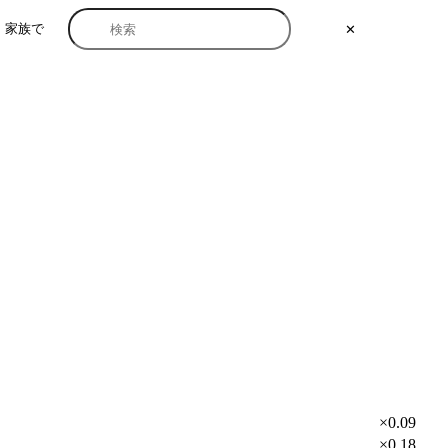
家族で
✕
×0.09
×0.18