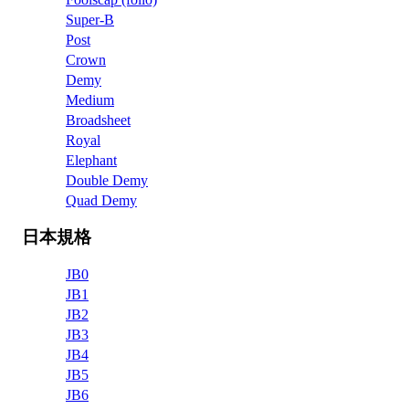
Super-B
Post
Crown
Demy
Medium
Broadsheet
Royal
Elephant
Double Demy
Quad Demy
日本規格
JB0
JB1
JB2
JB3
JB4
JB5
JB6