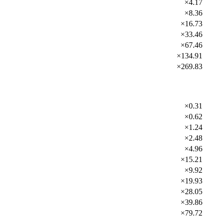
×4.17
×8.36
×16.73
×33.46
×67.46
×134.91
×269.83
×0.31
×0.62
×1.24
×2.48
×4.96
×15.21
×9.92
×19.93
×28.05
×39.86
×79.72