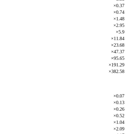
×0.37
×0.74
×1.48
×2.95
×5.9
×11.84
×23.68
×47.37
×95.65
×191.29
×382.58
×0.07
×0.13
×0.26
×0.52
×1.04
×2.09