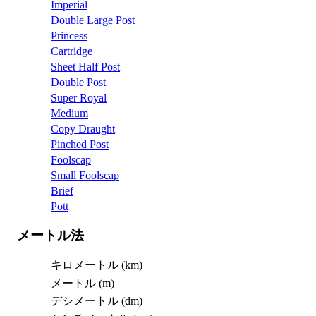
Imperial
Double Large Post
Princess
Cartridge
Sheet Half Post
Double Post
Super Royal
Medium
Copy Draught
Pinched Post
Foolscap
Small Foolscap
Brief
Pott
メートル法
キロメートル (km)
メートル (m)
デシメートル (dm)