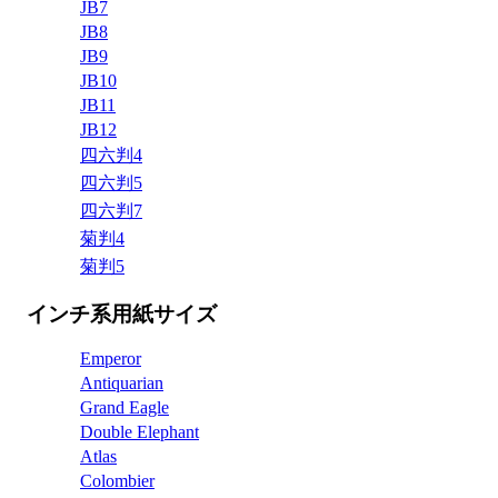
JB7
JB8
JB9
JB10
JB11
JB12
四六判4
四六判5
四六判7
菊判4
菊判5
インチ系用紙サイズ
Emperor
Antiquarian
Grand Eagle
Double Elephant
Atlas
Colombier