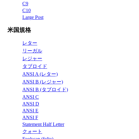
C9
C10
Large Post
米国規格
レター
リーガル
レジャー
タブロイド
ANSI A (レター)
ANSI B (レジャー)
ANSI B (タブロイド)
ANSI C
ANSI D
ANSI E
ANSI F
Statement Half Letter
クォート
Foolscap (folio)