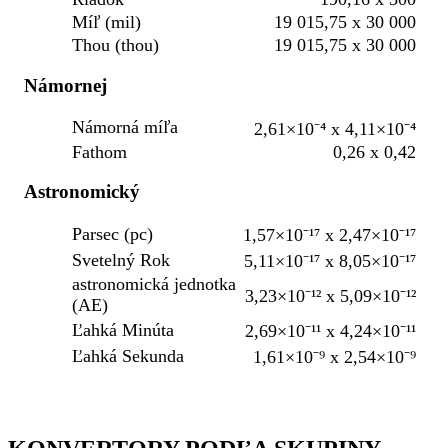
Míľ (mil)
19 015,75 x 30 000
Thou (thou)
19 015,75 x 30 000
Námornej
Námorná míľa
2,61×10⁻⁴ x 4,11×10⁻⁴
Fathom
0,26 x 0,42
Astronomický
Parsec (pc)
1,57×10⁻¹⁷ x 2,47×10⁻¹⁷
Svetelný Rok
5,11×10⁻¹⁷ x 8,05×10⁻¹⁷
astronomická jednotka
3,23×10⁻¹² x 5,09×10⁻¹²
(AE)
Ľahká Minúta
2,69×10⁻¹¹ x 4,24×10⁻¹¹
Ľahká Sekunda
1,61×10⁻⁹ x 2,54×10⁻⁹