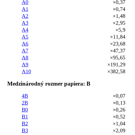
A0
×0,37
A1
×0,74
A2
×1,48
A3
×2,95
A4
×5,9
A5
×11,84
A6
×23,68
A7
×47,37
A8
×95,65
A9
×191,29
A10
×382,58
Medzinárodný rozmer papiera: B
4B
×0,07
2B
×0,13
B0
×0,26
B1
×0,52
B2
×1,04
B3
×2,09