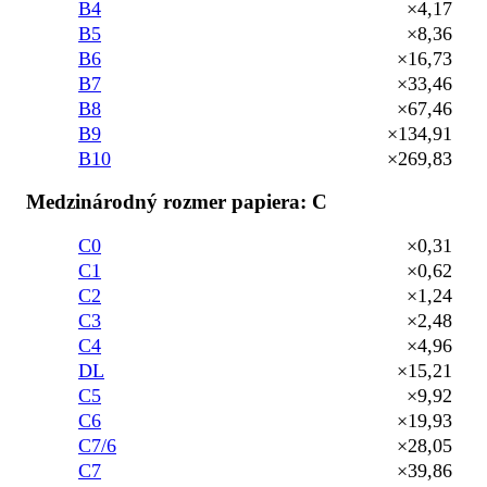
B4
×4,17
B5
×8,36
B6
×16,73
B7
×33,46
B8
×67,46
B9
×134,91
B10
×269,83
Medzinárodný rozmer papiera: C
C0
×0,31
C1
×0,62
C2
×1,24
C3
×2,48
C4
×4,96
DL
×15,21
C5
×9,92
C6
×19,93
C7/6
×28,05
C7
×39,86