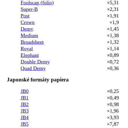
Foolscap (folio)
×5,31
Super-B
×2,31
Post
×1,91
Crown
×1,9
Demy
×1,45
Medium
×1,38
Broadsheet
×1,32
Royal
×1,14
Elephant
×0,89
Double Demy
×0,72
Quad Demy
×0,36
Japonské formáty papiera
JB0
×0,25
JB1
×0,49
JB2
×0,98
JB3
×1,96
JB4
×3,93
JB5
×7,87