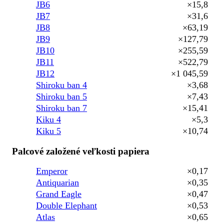
JB6
×15,8
JB7
×31,6
JB8
×63,19
JB9
×127,79
JB10
×255,59
JB11
×522,79
JB12
×1 045,59
Shiroku ban 4
×3,68
Shiroku ban 5
×7,43
Shiroku ban 7
×15,41
Kiku 4
×5,3
Kiku 5
×10,74
Palcové založené veľkosti papiera
Emperor
×0,17
Antiquarian
×0,35
Grand Eagle
×0,47
Double Elephant
×0,53
Atlas
×0,65