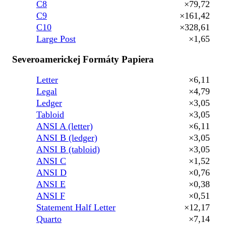
C8
×79,72
C9
×161,42
C10
×328,61
Large Post
×1,65
Severoamerickej Formáty Papiera
Letter
×6,11
Legal
×4,79
Ledger
×3,05
Tabloid
×3,05
ANSI A (letter)
×6,11
ANSI B (ledger)
×3,05
ANSI B (tabloid)
×3,05
ANSI C
×1,52
ANSI D
×0,76
ANSI E
×0,38
ANSI F
×0,51
Statement Half Letter
×12,17
Quarto
×7,14