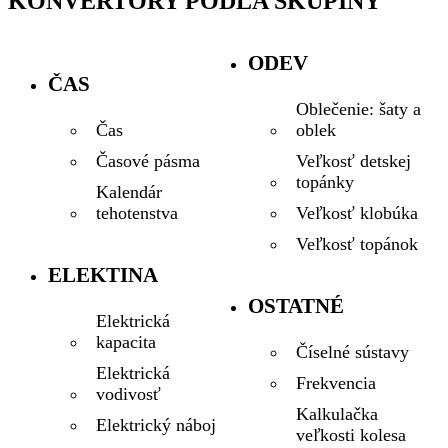
KONVERTORY PODĽA SKUPINY
ODEV
ČAS
Oblečenie: šaty a
oblek
Čas
Veľkosť detskej
Časové pásma
topánky
Kalendár
Veľkosť klobúka
tehotenstva
Veľkosť topánok
ELEKTINA
OSTATNÉ
Elektrická
kapacita
Číselné sústavy
Elektrická
Frekvencia
vodivosť
Kalkulačka
Elektrický náboj
veľkosti kolesa