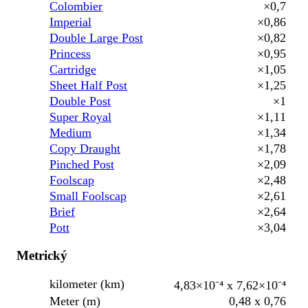
Colombier
×0,7
Imperial
×0,86
Double Large Post
×0,82
Princess
×0,95
Cartridge
×1,05
Sheet Half Post
×1,25
Double Post
×1
Super Royal
×1,11
Medium
×1,34
Copy Draught
×1,78
Pinched Post
×2,09
Foolscap
×2,48
Small Foolscap
×2,61
Brief
×2,64
Pott
×3,04
Metrický
kilometer (km)
4,83×10⁻⁴ x 7,62×10⁻⁴
Meter (m)
0,48 x 0,76