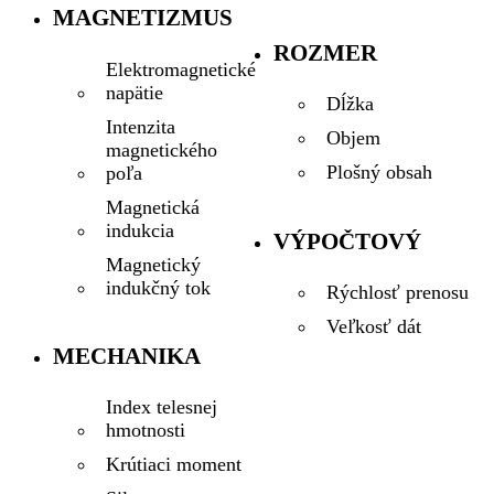
MAGNETIZMUS
ROZMER
Elektromagnetické
napätie
Dĺžka
Intenzita
Objem
magnetického
Plošný obsah
poľa
Magnetická
indukcia
VÝPOČTOVÝ
Magnetický
indukčný tok
Rýchlosť prenosu
Veľkosť dát
MECHANIKA
Index telesnej
hmotnosti
Krútiaci moment