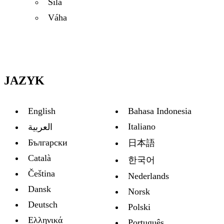
Sila
Váha
JAZYK
English
Bahasa Indonesia
Italiano
العربية
Български
日本語
Català
한국어
Čeština
Nederlands
Dansk
Norsk
Deutsch
Polski
Ελληνικά
Português