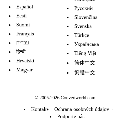
Español
Русский
Eesti
Slovenčina
Suomi
Svenska
Français
Türkçe
עברית
Украïнська
हिन्दी
Tiếng Việt
Hrvatski
简体中文
Magyar
繁體中文
© 2005-2026 Convertworld.com
Kontakt
Ochrana osobných údajov
Podporte nás