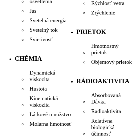
osvetlenia
Rýchlosť vetra
Jas
Zrýchlenie
Svetelná energia
Svetelný tok
PRIETOK
Svietivosť
Hmotnostný
prietok
CHÉMIA
Objemový prietok
Dynamická
viskozita
RÁDIOAKTIVITA
Hustota
Absorbovaná
Kinematická
Dávka
viskozita
Radioaktivita
Látkové množstvo
Relatívna
Molárna hmotnosť
biologická
účinnosť