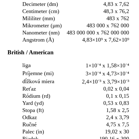
Decimeter (dm)
4,83 x 7,62
Centimeter (cm)
48,3 x 76,2
Mililiter (mm)
483 x 762
Mikrometer (µm)
483 000 x 762 000
Nanometer (nm)
483 000 000 x 762 000 000
Angstrom (Å)
4,83×10⁹ x 7,62×10⁹
British / American
liga
1×10⁻⁴ x 1,58×10⁻⁴
Príjemne (mi)
3×10⁻⁴ x 4,73×10⁻⁴
dĺžková miera
2,4×10⁻³ x 3,79×10⁻³
Reťaz
0,02 x 0,04
Ródium (rd)
0,1 x 0,15
Yard (yd)
0,53 x 0,83
Stopa (ft)
1,58 x 2,5
Odkaz
2,4 x 3,79
Ručné
4,75 x 7,5
Palec (in)
19,02 x 30
Riadok
190,16 x 300