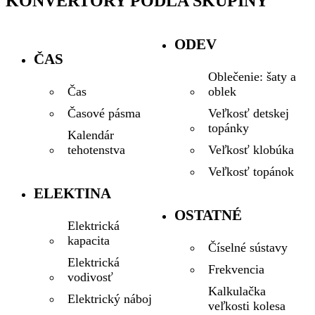
KONVERTORY PODĽA SKUPINY
ODEV
ČAS
Oblečenie: šaty a
oblek
Čas
Veľkosť detskej
Časové pásma
topánky
Kalendár
Veľkosť klobúka
tehotenstva
Veľkosť topánok
ELEKTINA
OSTATNÉ
Elektrická
kapacita
Číselné sústavy
Elektrická
Frekvencia
vodivosť
Kalkulačka
Elektrický náboj
veľkosti kolesa