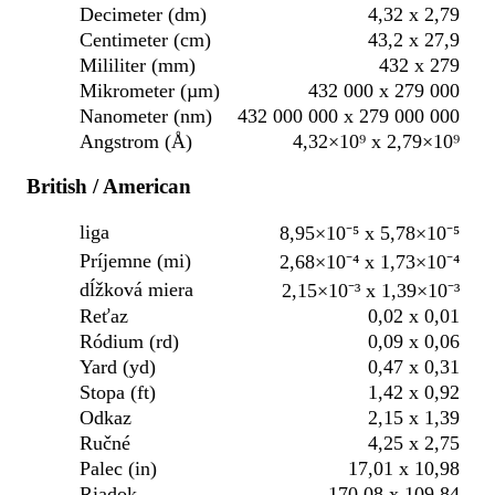
Decimeter (dm)
4,32 x 2,79
Centimeter (cm)
43,2 x 27,9
Mililiter (mm)
432 x 279
Mikrometer (µm)
432 000 x 279 000
Nanometer (nm)
432 000 000 x 279 000 000
Angstrom (Å)
4,32×10⁹ x 2,79×10⁹
British / American
liga
8,95×10⁻⁵ x 5,78×10⁻⁵
Príjemne (mi)
2,68×10⁻⁴ x 1,73×10⁻⁴
dĺžková miera
2,15×10⁻³ x 1,39×10⁻³
Reťaz
0,02 x 0,01
Ródium (rd)
0,09 x 0,06
Yard (yd)
0,47 x 0,31
Stopa (ft)
1,42 x 0,92
Odkaz
2,15 x 1,39
Ručné
4,25 x 2,75
Palec (in)
17,01 x 10,98
Riadok
170,08 x 109,84