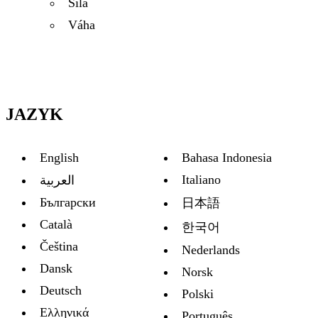
Sila
Váha
JAZYK
English
Bahasa Indonesia
Italiano
العربية
Български
日本語
Català
한국어
Čeština
Nederlands
Dansk
Norsk
Deutsch
Polski
Ελληνικά
Português