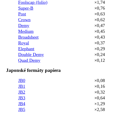
Foolscap (folio)
×1,74
Super-B
×0,76
Post
×0,63
Crown
×0,62
Demy
×0,47
Medium
×0,45
Broadsheet
×0,43
Royal
×0,37
Elephant
×0,29
Double Demy
×0,24
Quad Demy
×0,12
Japonské formáty papiera
JB0
×0,08
JB1
×0,16
JB2
×0,32
JB3
×0,64
JB4
×1,29
JB5
×2,58