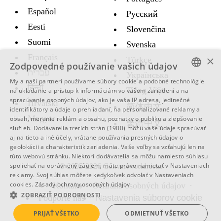
Español
Русский
Eesti
Slovenčina
Suomi
Svenska
Français
×
Türkçe
Zodpovedné používanie vašich údajov
עברית
Украïнська
My a naši partneri používame súbory cookie a podobné technológie
हिन्दी
ENGLISH
Tiếng Việt
na ukladanie a prístup k informáciám vo vašom zariadení a na
spracúvanie osobných údajov, ako je vaša IP adresa, jedinečné
Hrvatski
SWEDISH
简体中文
identifikátory a údaje o prehliadaní, na personalizované reklamy a
Magyar
obsah, meranie reklám a obsahu, poznatky o publiku a zlepšovanie
SPANISH
繁體中文
služieb.
Dodávatelia tretích strán (1900)
môžu vaše údaje spracúvať
aj na tieto a iné účely, vrátane používania presných údajov o
CATALAN
geolokácii a charakteristík zariadenia. Vaše voľby sa vzťahujú len na
ARABIC
túto webovú stránku. Niektorí dodávatelia sa môžu namiesto súhlasu
spoliehať na oprávnený záujem; máte právo namietať v
Nastaveniach
© 2005-2026 Convertworld.com
BULGARIAN
reklamy
. Svoj súhlas môžete kedykoľvek odvolať v
Nastaveniach
cookies
.
Zásady ochrany osobných údajov
Kontakt
Ochrana osobných údajov
CZECH
ZOBRAZIŤ PODROBNOSTI
Podporte nás
Nastavenia súborov cookie
DANISH
PRIJAŤ VŠETKO
ODMIETNUŤ VŠETKO