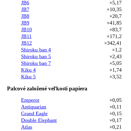
JB6
×5,17
JB7
×10,35
JB8
×20,7
JB9
×41,85
JB10
×83,7
JB11
×171,2
JB12
×342,41
Shiroku ban 4
×1,2
Shiroku ban 5
×2,43
Shiroku ban 7
×5,05
Kiku 4
×1,74
Kiku 5
×3,52
Palcové založené veľkosti papiera
Emperor
×0,05
Antiquarian
×0,11
Grand Eagle
×0,15
Double Elephant
×0,17
Atlas
×0,21