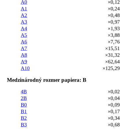
A0
×0,12
A1
×0,24
A2
×0,48
A3
×0,97
A4
×1,93
A5
×3,88
A6
×7,76
A7
×15,51
A8
×31,32
A9
×62,64
A10
×125,29
Medzinárodný rozmer papiera: B
4B
×0,02
2B
×0,04
B0
×0,09
B1
×0,17
B2
×0,34
B3
×0,68