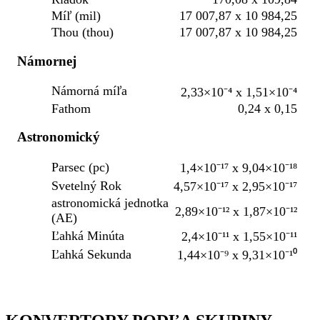
Míľ (mil)
17 007,87 x 10 984,25
Thou (thou)
17 007,87 x 10 984,25
Námornej
Námorná míľa
2,33×10⁻⁴ x 1,51×10⁻⁴
Fathom
0,24 x 0,15
Astronomický
Parsec (pc)
1,4×10⁻¹⁷ x 9,04×10⁻¹⁸
Svetelný Rok
4,57×10⁻¹⁷ x 2,95×10⁻¹⁷
astronomická jednotka
2,89×10⁻¹² x 1,87×10⁻¹²
(AE)
Ľahká Minúta
2,4×10⁻¹¹ x 1,55×10⁻¹¹
Ľahká Sekunda
1,44×10⁻⁹ x 9,31×10⁻¹⁰