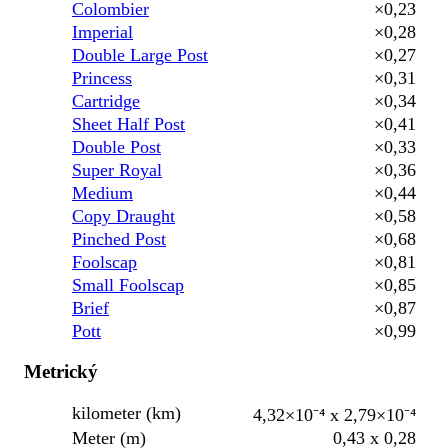
Colombier
×0,23
Imperial
×0,28
Double Large Post
×0,27
Princess
×0,31
Cartridge
×0,34
Sheet Half Post
×0,41
Double Post
×0,33
Super Royal
×0,36
Medium
×0,44
Copy Draught
×0,58
Pinched Post
×0,68
Foolscap
×0,81
Small Foolscap
×0,85
Brief
×0,87
Pott
×0,99
Metrický
kilometer (km)
4,32×10⁻⁴ x 2,79×10⁻⁴
Meter (m)
0,43 x 0,28