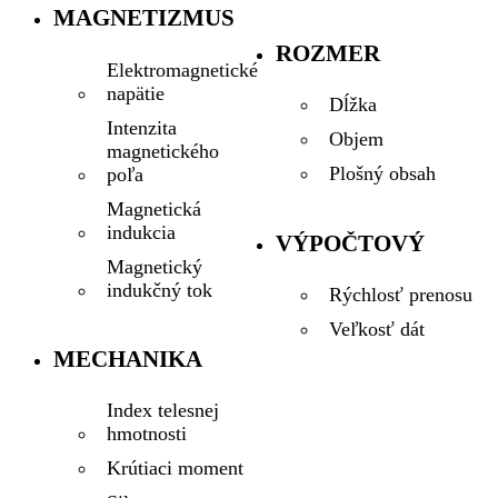
MAGNETIZMUS
ROZMER
Elektromagnetické
napätie
Dĺžka
Intenzita
Objem
magnetického
Plošný obsah
poľa
Magnetická
indukcia
VÝPOČTOVÝ
Magnetický
indukčný tok
Rýchlosť prenosu
Veľkosť dát
MECHANIKA
Index telesnej
hmotnosti
Krútiaci moment