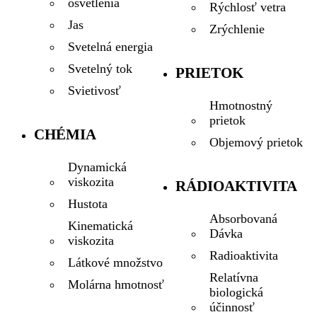
osvetlenia
Rýchlosť vetra
Jas
Zrýchlenie
Svetelná energia
Svetelný tok
PRIETOK
Svietivosť
Hmotnostný
prietok
CHÉMIA
Objemový prietok
Dynamická
viskozita
RÁDIOAKTIVITA
Hustota
Absorbovaná
Kinematická
Dávka
viskozita
Radioaktivita
Látkové množstvo
Relatívna
Molárna hmotnosť
biologická
účinnosť