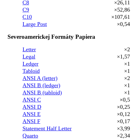
C8
×26,11
C9
×52,86
C10
×107,61
Large Post
×0,54
Severoamerickej Formáty Papiera
Letter
×2
Legal
×1,57
Ledger
×1
Tabloid
×1
ANSI A (letter)
×2
ANSI B (ledger)
×1
ANSI B (tabloid)
×1
ANSI C
×0,5
ANSI D
×0,25
ANSI E
×0,12
ANSI F
×0,17
Statement Half Letter
×3,99
Quarto
×2,34