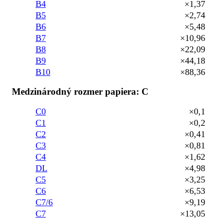
B4
×1,37
B5
×2,74
B6
×5,48
B7
×10,96
B8
×22,09
B9
×44,18
B10
×88,36
Medzinárodný rozmer papiera: C
C0
×0,1
C1
×0,2
C2
×0,41
C3
×0,81
C4
×1,62
DL
×4,98
C5
×3,25
C6
×6,53
C7/6
×9,19
C7
×13,05