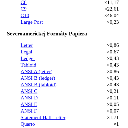
C8
×11,17
C9
×22,61
C10
×46,04
Large Post
×0,23
Severoamerickej Formáty Papiera
Letter
×0,86
Legal
×0,67
Ledger
×0,43
Tabloid
×0,43
ANSI A (letter)
×0,86
ANSI B (ledger)
×0,43
ANSI B (tabloid)
×0,43
ANSI C
×0,21
ANSI D
×0,11
ANSI E
×0,05
ANSI F
×0,07
Statement Half Letter
×1,71
Quarto
×1