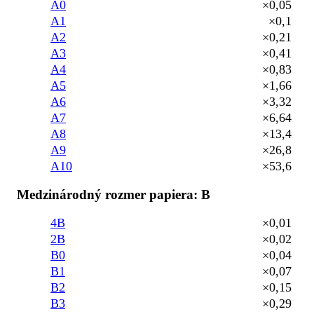
A0
×0,05
A1
×0,1
A2
×0,21
A3
×0,41
A4
×0,83
A5
×1,66
A6
×3,32
A7
×6,64
A8
×13,4
A9
×26,8
A10
×53,6
Medzinárodný rozmer papiera: B
4B
×0,01
2B
×0,02
B0
×0,04
B1
×0,07
B2
×0,15
B3
×0,29