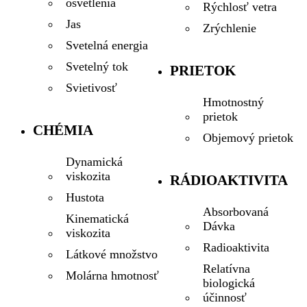
osvetlenia
Rýchlosť vetra
Jas
Zrýchlenie
Svetelná energia
Svetelný tok
PRIETOK
Svietivosť
Hmotnostný
prietok
CHÉMIA
Objemový prietok
Dynamická
viskozita
RÁDIOAKTIVITA
Hustota
Absorbovaná
Kinematická
Dávka
viskozita
Radioaktivita
Látkové množstvo
Relatívna
Molárna hmotnosť
biologická
účinnosť