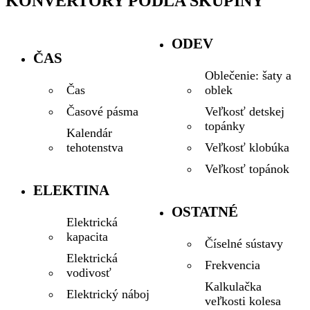
KONVERTORY PODĽA SKUPINY
ODEV
ČAS
Oblečenie: šaty a
oblek
Čas
Veľkosť detskej
Časové pásma
topánky
Kalendár
Veľkosť klobúka
tehotenstva
Veľkosť topánok
ELEKTINA
OSTATNÉ
Elektrická
kapacita
Číselné sústavy
Elektrická
Frekvencia
vodivosť
Kalkulačka
Elektrický náboj
veľkosti kolesa