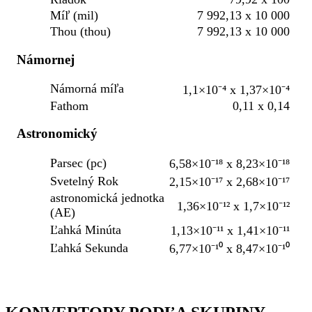
Míľ (mil)
7 992,13 x 10 000
Thou (thou)
7 992,13 x 10 000
Námornej
Námorná míľa
1,1×10⁻⁴ x 1,37×10⁻⁴
Fathom
0,11 x 0,14
Astronomický
Parsec (pc)
6,58×10⁻¹⁸ x 8,23×10⁻¹⁸
Svetelný Rok
2,15×10⁻¹⁷ x 2,68×10⁻¹⁷
astronomická jednotka
1,36×10⁻¹² x 1,7×10⁻¹²
(AE)
Ľahká Minúta
1,13×10⁻¹¹ x 1,41×10⁻¹¹
Ľahká Sekunda
6,77×10⁻¹⁰ x 8,47×10⁻¹⁰