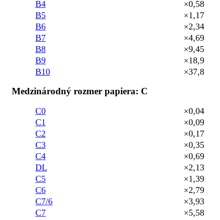
B4
×0,58
B5
×1,17
B6
×2,34
B7
×4,69
B8
×9,45
B9
×18,9
B10
×37,8
Medzinárodný rozmer papiera: C
C0
×0,04
C1
×0,09
C2
×0,17
C3
×0,35
C4
×0,69
DL
×2,13
C5
×1,39
C6
×2,79
C7/6
×3,93
C7
×5,58