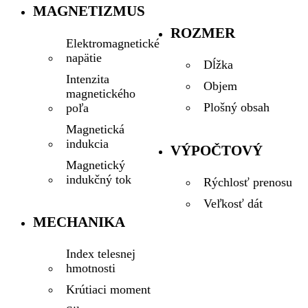
MAGNETIZMUS
ROZMER
Elektromagnetické
napätie
Dĺžka
Intenzita
Objem
magnetického
Plošný obsah
poľa
Magnetická
indukcia
VÝPOČTOVÝ
Magnetický
indukčný tok
Rýchlosť prenosu
Veľkosť dát
MECHANIKA
Index telesnej
hmotnosti
Krútiaci moment