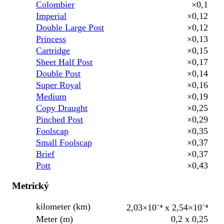
Colombier
×0,1
Imperial
×0,12
Double Large Post
×0,12
Princess
×0,13
Cartridge
×0,15
Sheet Half Post
×0,17
Double Post
×0,14
Super Royal
×0,16
Medium
×0,19
Copy Draught
×0,25
Pinched Post
×0,29
Foolscap
×0,35
Small Foolscap
×0,37
Brief
×0,37
Pott
×0,43
Metrický
kilometer (km)
2,03×10⁻⁴ x 2,54×10⁻⁴
Meter (m)
0,2 x 0,25