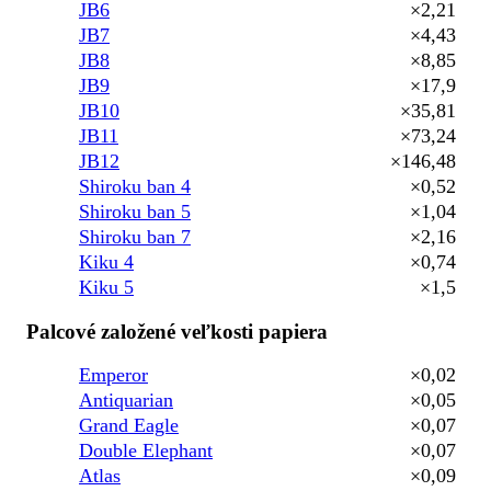
JB6
×2,21
JB7
×4,43
JB8
×8,85
JB9
×17,9
JB10
×35,81
JB11
×73,24
JB12
×146,48
Shiroku ban 4
×0,52
Shiroku ban 5
×1,04
Shiroku ban 7
×2,16
Kiku 4
×0,74
Kiku 5
×1,5
Palcové založené veľkosti papiera
Emperor
×0,02
Antiquarian
×0,05
Grand Eagle
×0,07
Double Elephant
×0,07
Atlas
×0,09