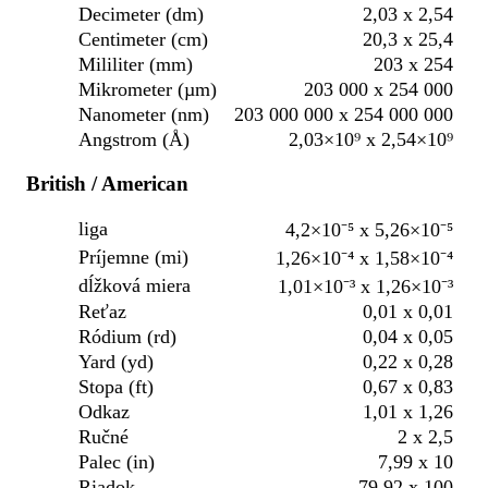
Decimeter (dm)
2,03 x 2,54
Centimeter (cm)
20,3 x 25,4
Mililiter (mm)
203 x 254
Mikrometer (µm)
203 000 x 254 000
Nanometer (nm)
203 000 000 x 254 000 000
Angstrom (Å)
2,03×10⁹ x 2,54×10⁹
British / American
liga
4,2×10⁻⁵ x 5,26×10⁻⁵
Príjemne (mi)
1,26×10⁻⁴ x 1,58×10⁻⁴
dĺžková miera
1,01×10⁻³ x 1,26×10⁻³
Reťaz
0,01 x 0,01
Ródium (rd)
0,04 x 0,05
Yard (yd)
0,22 x 0,28
Stopa (ft)
0,67 x 0,83
Odkaz
1,01 x 1,26
Ručné
2 x 2,5
Palec (in)
7,99 x 10
Riadok
79,92 x 100