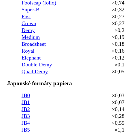
Foolscap (folio)
×0,74
Super-B
×0,32
Post
×0,27
Crown
×0,27
Demy
×0,2
Medium
×0,19
Broadsheet
×0,18
Royal
×0,16
Elephant
×0,12
Double Demy
×0,1
Quad Demy
×0,05
Japonské formáty papiera
JB0
×0,03
JB1
×0,07
JB2
×0,14
JB3
×0,28
JB4
×0,55
JB5
×1,1