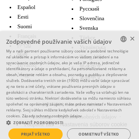
Español
Русский
Eesti
Slovenčina
Suomi
Svenska
Français
×
Türkçe
Zodpovedné používanie vašich údajov
עברית
Украïнська
My a naši partneri používame súbory cookie a podobné technológie
हिन्दी
ENGLISH
Tiếng Việt
na ukladanie a prístup k informáciám vo vašom zariadení a na
spracúvanie osobných údajov, ako je vaša IP adresa, jedinečné
Hrvatski
SWEDISH
简体中文
identifikátory a údaje o prehliadaní, na personalizované reklamy a
Magyar
obsah, meranie reklám a obsahu, poznatky o publiku a zlepšovanie
SPANISH
繁體中文
služieb.
Dodávatelia tretích strán (1900)
môžu vaše údaje spracúvať
aj na tieto a iné účely, vrátane používania presných údajov o
CATALAN
geolokácii a charakteristík zariadenia. Vaše voľby sa vzťahujú len na
ARABIC
túto webovú stránku. Niektorí dodávatelia sa môžu namiesto súhlasu
spoliehať na oprávnený záujem; máte právo namietať v
Nastaveniach
© 2005-2026 Convertworld.com
BULGARIAN
reklamy
. Svoj súhlas môžete kedykoľvek odvolať v
Nastaveniach
cookies
.
Zásady ochrany osobných údajov
Kontakt
Ochrana osobných údajov
CZECH
ZOBRAZIŤ PODROBNOSTI
Podporte nás
Nastavenia súborov cookie
DANISH
PRIJAŤ VŠETKO
ODMIETNUŤ VŠETKO