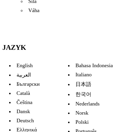
Sila
Váha
JAZYK
English
Bahasa Indonesia
Italiano
العربية
Български
日本語
Català
한국어
Čeština
Nederlands
Dansk
Norsk
Deutsch
Polski
Ελληνικά
Português