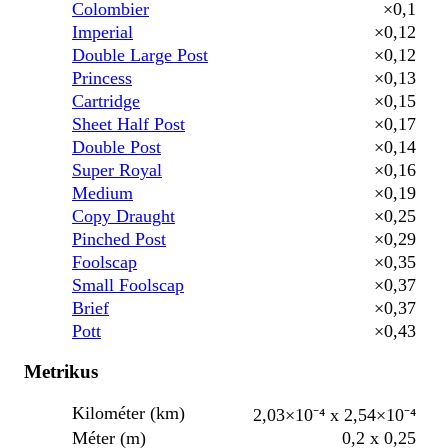
Colombier
×0,1
Imperial
×0,12
Double Large Post
×0,12
Princess
×0,13
Cartridge
×0,15
Sheet Half Post
×0,17
Double Post
×0,14
Super Royal
×0,16
Medium
×0,19
Copy Draught
×0,25
Pinched Post
×0,29
Foolscap
×0,35
Small Foolscap
×0,37
Brief
×0,37
Pott
×0,43
Metrikus
Kilométer (km)
2,03×10⁻⁴ x 2,54×10⁻⁴
Méter (m)
0,2 x 0,25