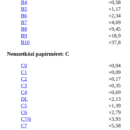
B4
×0,58
B5
×1,17
B6
×2,34
B7
×4,69
B8
×9,45
B9
×18,9
B10
×37,8
Nemzetközi papírméret: C
C0
×0,04
C1
×0,09
C2
×0,17
C3
×0,35
C4
×0,69
DL
×2,13
C5
×1,39
C6
×2,79
C7/6
×3,93
C7
×5,58