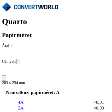
Quarto
Papírméret
Átalakít
Célnyelv
203 x 254 mm
Nemzetközi papírméret: A
4A
×0,01
2A
×0,03