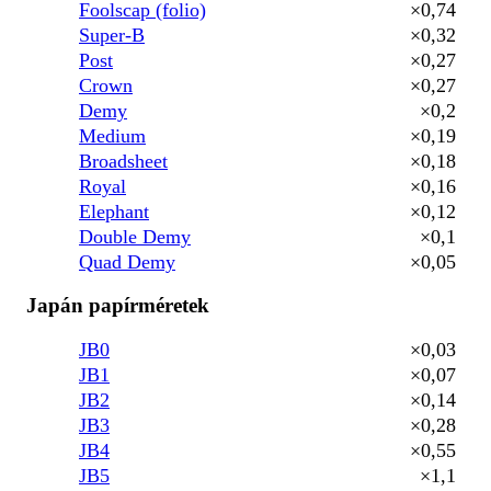
Foolscap (folio)
×0,74
Super-B
×0,32
Post
×0,27
Crown
×0,27
Demy
×0,2
Medium
×0,19
Broadsheet
×0,18
Royal
×0,16
Elephant
×0,12
Double Demy
×0,1
Quad Demy
×0,05
Japán papírméretek
JB0
×0,03
JB1
×0,07
JB2
×0,14
JB3
×0,28
JB4
×0,55
JB5
×1,1