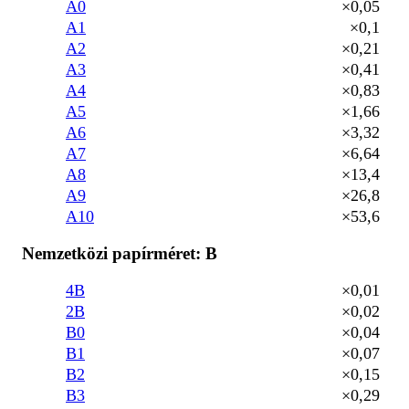
A0
×0,05
A1
×0,1
A2
×0,21
A3
×0,41
A4
×0,83
A5
×1,66
A6
×3,32
A7
×6,64
A8
×13,4
A9
×26,8
A10
×53,6
Nemzetközi papírméret: B
4B
×0,01
2B
×0,02
B0
×0,04
B1
×0,07
B2
×0,15
B3
×0,29