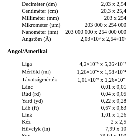
Deciméter (dm)
2,03 x 2,54
Centiméter (cm)
20,3 x 25,4
Milliméter (mm)
203 x 254
Mikrométer (µm)
203 000 x 254 000
Nanométer (nm)
203 000 000 x 254 000 000
Angstöm (Å)
2,03×10⁹ x 2,54×10⁹
Angol/Amerikai
Liga
4,2×10⁻⁵ x 5,26×10⁻⁵
Mérföld (mi)
1,26×10⁻⁴ x 1,58×10⁻⁴
Távolságmérték
1,01×10⁻³ x 1,26×10⁻³
Lánc
0,01 x 0,01
Rúd (rd)
0,04 x 0,05
Yard (yd)
0,22 x 0,28
Láb (ft)
0,67 x 0,83
Link
1,01 x 1,26
Kéz
2 x 2,5
Hüvelyk (in)
7,99 x 10
Sor
79,92 x 100