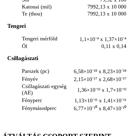
Katonai (mil)
7992,13 x 10 000
Te (thou)
7992,13 x 10 000
Tengeri
Tengeri mérföld
1,1×10⁻⁴ x 1,37×10⁻⁴
Öl
0,11 x 0,14
Csillagászati
Parszek (pc)
6,58×10⁻¹⁸ x 8,23×10⁻¹⁸
Fényév
2,15×10⁻¹⁷ x 2,68×10⁻¹⁷
Csillagászati egység
1,36×10⁻¹² x 1,7×10⁻¹²
(AE)
Fényperc
1,13×10⁻¹¹ x 1,41×10⁻¹¹
Fénymásodperc
6,77×10⁻¹⁰ x 8,47×10⁻¹⁰