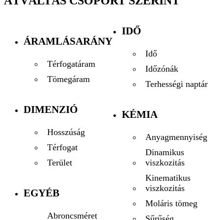
ÁTVÁLTÁS CSOPORT SZERINT
IDŐ
ÁRAMLÁSARÁNY
Idő
Térfogatáram
Időzónák
Tömegáram
Terhességi naptár
DIMENZIÓ
KÉMIA
Hosszúság
Anyagmennyiség
Térfogat
Dinamikus
viszkozitás
Terület
Kinematikus
viszkozitás
EGYÉB
Moláris tömeg
Abroncsméret
Sűrűség