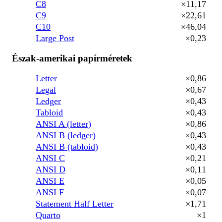
C8
×11,17
C9
×22,61
C10
×46,04
Large Post
×0,23
Észak-amerikai papírméretek
Letter
×0,86
Legal
×0,67
Ledger
×0,43
Tabloid
×0,43
ANSI A (letter)
×0,86
ANSI B (ledger)
×0,43
ANSI B (tabloid)
×0,43
ANSI C
×0,21
ANSI D
×0,11
ANSI E
×0,05
ANSI F
×0,07
Statement Half Letter
×1,71
Quarto
×1