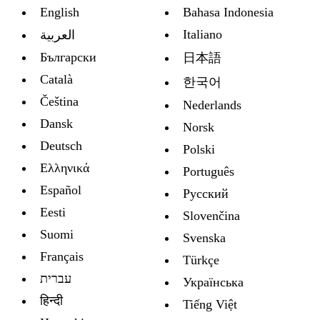
English
Bahasa Indonesia
Italiano
العربية
Български
日本語
Català
한국어
Čeština
Nederlands
Dansk
Norsk
Deutsch
Polski
Ελληνικά
Português
Español
Русский
Eesti
Slovenčina
Suomi
Svenska
Français
Türkçe
עברית
Украïнська
हिन्दी
Tiếng Việt