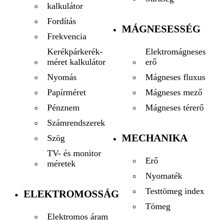
kalkulátor
Fordítás
MÁGNESESSÉG
Frekvencia
Elektromágneses
Kerékpárkerék-
erő
méret kalkulátor
Mágneses fluxus
Nyomás
Mágneses mező
Papírméret
Mágneses térerő
Pénznem
Számrendszerek
MECHANIKA
Szög
TV- és monitor
Erő
méretek
Nyomaték
Testtömeg index
ELEKTROMOSSÁG
Tömeg
Elektromos áram