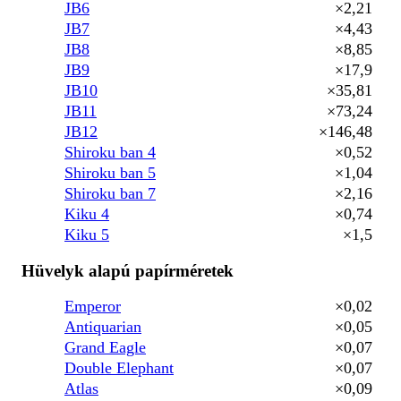
JB6
×2,21
JB7
×4,43
JB8
×8,85
JB9
×17,9
JB10
×35,81
JB11
×73,24
JB12
×146,48
Shiroku ban 4
×0,52
Shiroku ban 5
×1,04
Shiroku ban 7
×2,16
Kiku 4
×0,74
Kiku 5
×1,5
Hüvelyk alapú papírméretek
Emperor
×0,02
Antiquarian
×0,05
Grand Eagle
×0,07
Double Elephant
×0,07
Atlas
×0,09