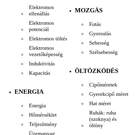
Elektromos
MOZGÁS
ellenállás
Elektromos
Futás
potenciál
Gyorsulás
Elektromos töltés
Sebesség
Elektromos
Szélsebesség
vezetőképesség
Induktivitás
ÖLTÖZKÖDÉS
Kapacitás
Cipőméretek
ENERGIA
Gyerekcipő méret
Hat méret
Energia
Ruhák: ruha
Hőmérséklet
(szoknya) és
Teljesítmény
öltöny
Üzemanyag