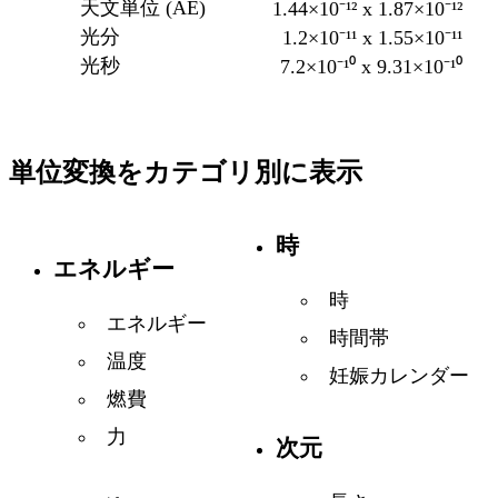
天文単位 (AE)
1.44×10⁻¹² x 1.87×10⁻¹²
光分
1.2×10⁻¹¹ x 1.55×10⁻¹¹
光秒
7.2×10⁻¹⁰ x 9.31×10⁻¹⁰
単位変換をカテゴリ別に表示
時
エネルギー
時
エネルギー
時間帯
温度
妊娠カレンダー
燃費
力
次元