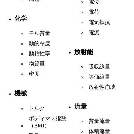
電位
電荷
化学
電気抵抗
電流
モル質量
動的粘度
放射能
動粘性率
物質量
吸収線量
密度
等価線量
放射性崩壊
機械
流量
トルク
ボディマス指数
質量流量
（BMI）
体積流量