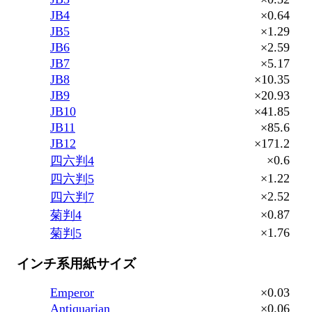
JB4
×0.64
JB5
×1.29
JB6
×2.59
JB7
×5.17
JB8
×10.35
JB9
×20.93
JB10
×41.85
JB11
×85.6
JB12
×171.2
×0.6
四六判4
×1.22
四六判5
×2.52
四六判7
×0.87
菊判4
×1.76
菊判5
インチ系用紙サイズ
Emperor
×0.03
Antiquarian
×0.06