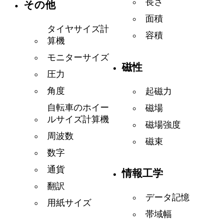
長さ
その他
面積
タイヤサイズ計
容積
算機
モニターサイズ
磁性
圧力
角度
起磁力
自転車のホイー
磁場
ルサイズ計算機
磁場強度
周波数
磁束
数字
通貨
情報工学
翻訳
データ記憶
用紙サイズ
帯域幅