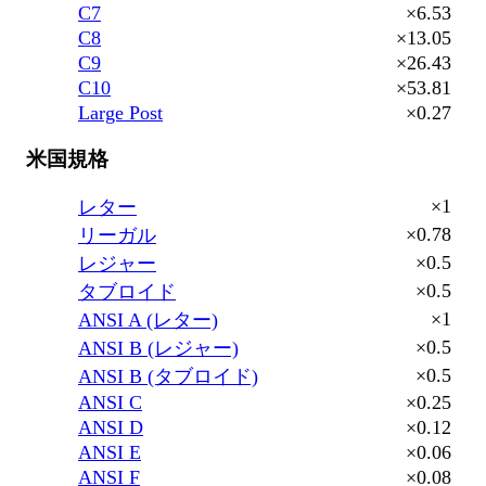
C7
×6.53
C8
×13.05
C9
×26.43
C10
×53.81
Large Post
×0.27
米国規格
×1
レター
×0.78
リーガル
×0.5
レジャー
×0.5
タブロイド
×1
ANSI A (レター)
×0.5
ANSI B (レジャー)
×0.5
ANSI B (タブロイド)
ANSI C
×0.25
ANSI D
×0.12
ANSI E
×0.06
ANSI F
×0.08