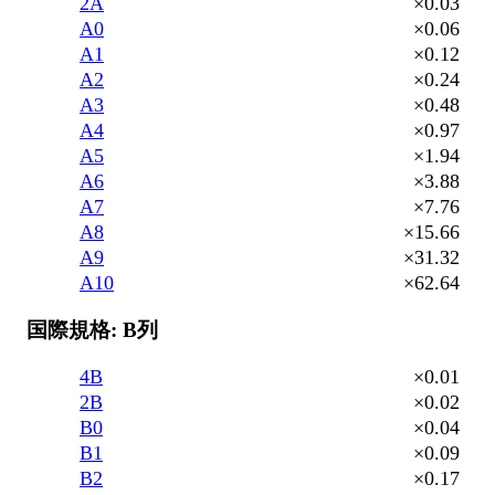
2A
×0.03
A0
×0.06
A1
×0.12
A2
×0.24
A3
×0.48
A4
×0.97
A5
×1.94
A6
×3.88
A7
×7.76
A8
×15.66
A9
×31.32
A10
×62.64
国際規格: B列
4B
×0.01
2B
×0.02
B0
×0.04
B1
×0.09
B2
×0.17