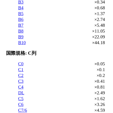
B3
×0.34
B4
×0.68
B5
×1.37
B6
×2.74
B7
×5.48
B8
×11.05
B9
×22.09
B10
×44.18
国際規格: C列
C0
×0.05
C1
×0.1
C2
×0.2
C3
×0.41
C4
×0.81
DL
×2.49
C5
×1.62
C6
×3.26
C7/6
×4.59