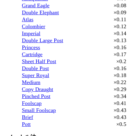
Grand Eagle
×0.08
Double Elephant
×0.09
Atlas
×0.11
Colombier
×0.12
Imperial
×0.14
Double Large Post
×0.13
Princess
×0.16
Cartridge
×0.17
Sheet Half Post
×0.2
Double Post
×0.16
Super Royal
×0.18
Medium
×0.22
Copy Draught
×0.29
Pinched Post
×0.34
Foolscap
×0.41
Small Foolscap
×0.43
Brief
×0.43
Pott
×0.5