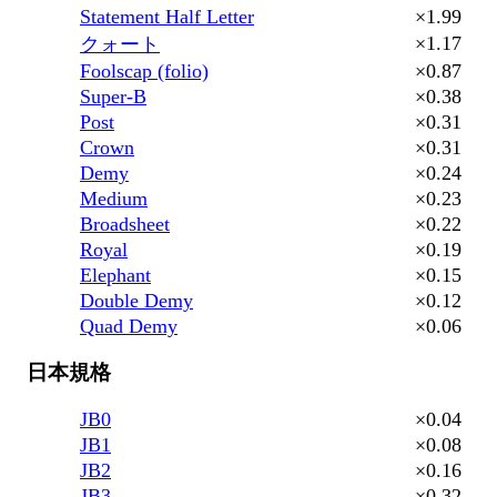
Statement Half Letter
×1.99
×1.17
クォート
Foolscap (folio)
×0.87
Super-B
×0.38
Post
×0.31
Crown
×0.31
Demy
×0.24
Medium
×0.23
Broadsheet
×0.22
Royal
×0.19
Elephant
×0.15
Double Demy
×0.12
Quad Demy
×0.06
日本規格
JB0
×0.04
JB1
×0.08
JB2
×0.16
JB3
×0.32