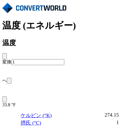
温度 (エネルギー)
温度
変換
へ
33.8 °F
274.15
ケルビン (°K)
1
摂氏 (°C)