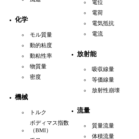
電位
電荷
化学
電気抵抗
電流
モル質量
動的粘度
放射能
動粘性率
物質量
吸収線量
密度
等価線量
放射性崩壊
機械
流量
トルク
ボディマス指数
質量流量
（BMI）
体積流量