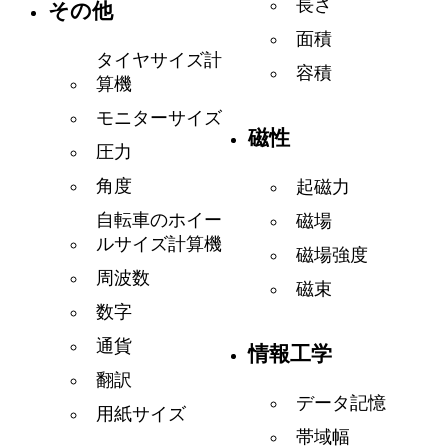
長さ
その他
面積
タイヤサイズ計
容積
算機
モニターサイズ
磁性
圧力
角度
起磁力
自転車のホイー
磁場
ルサイズ計算機
磁場強度
周波数
磁束
数字
通貨
情報工学
翻訳
データ記憶
用紙サイズ
帯域幅