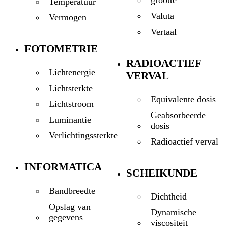
grootte
Temperatuur
Valuta
Vermogen
Vertaal
FOTOMETRIE
RADIOACTIEF
Lichtenergie
VERVAL
Lichtsterkte
Equivalente dosis
Lichtstroom
Geabsorbeerde
Luminantie
dosis
Verlichtingssterkte
Radioactief verval
INFORMATICA
SCHEIKUNDE
Bandbreedte
Dichtheid
Opslag van
Dynamische
gegevens
viscositeit