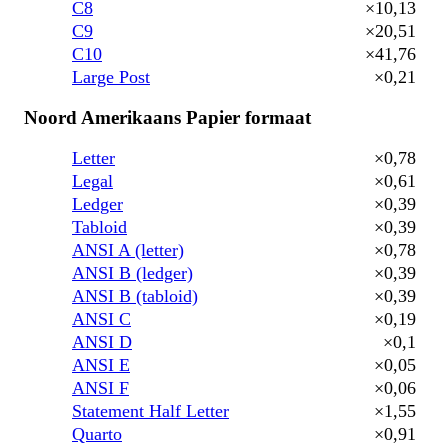
C8
×10,13
C9
×20,51
C10
×41,76
Large Post
×0,21
Noord Amerikaans Papier formaat
Letter
×0,78
Legal
×0,61
Ledger
×0,39
Tabloid
×0,39
ANSI A (letter)
×0,78
ANSI B (ledger)
×0,39
ANSI B (tabloid)
×0,39
ANSI C
×0,19
ANSI D
×0,1
ANSI E
×0,05
ANSI F
×0,06
Statement Half Letter
×1,55
Quarto
×0,91