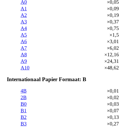
A0
×0,05
A1
×0,09
A2
×0,19
A3
×0,37
A4
×0,75
A5
×1,5
A6
×3,01
A7
×6,02
A8
×12,16
A9
×24,31
A10
×48,62
Internationaal Papier Formaat: B
4B
×0,01
2B
×0,02
B0
×0,03
B1
×0,07
B2
×0,13
B3
×0,27