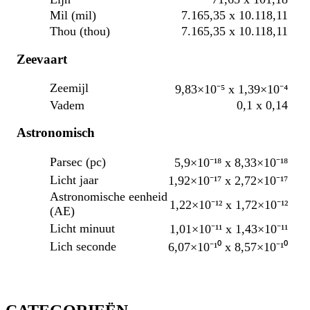
Mil (mil)
7.165,35 x 10.118,11
Thou (thou)
7.165,35 x 10.118,11
Zeevaart
Zeemijl
9,83×10⁻⁵ x 1,39×10⁻⁴
Vadem
0,1 x 0,14
Astronomisch
Parsec (pc)
5,9×10⁻¹⁸ x 8,33×10⁻¹⁸
Licht jaar
1,92×10⁻¹⁷ x 2,72×10⁻¹⁷
Astronomische eenheid
1,22×10⁻¹² x 1,72×10⁻¹²
(AE)
Licht minuut
1,01×10⁻¹¹ x 1,43×10⁻¹¹
Lich seconde
6,07×10⁻¹⁰ x 8,57×10⁻¹⁰