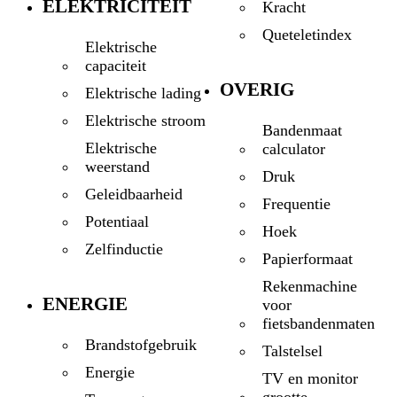
ELEKTRICITEIT
Kracht
Queteletindex
Elektrische
capaciteit
OVERIG
Elektrische lading
Elektrische stroom
Bandenmaat
Elektrische
calculator
weerstand
Druk
Geleidbaarheid
Frequentie
Potentiaal
Hoek
Zelfinductie
Papierformaat
Rekenmachine
ENERGIE
voor
fietsbandenmaten
Brandstofgebruik
Talstelsel
Energie
TV en monitor