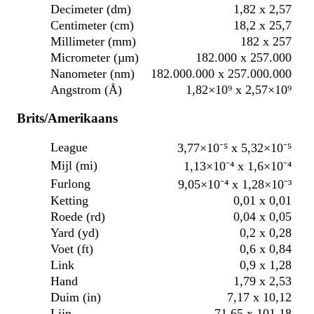
Decimeter (dm)
1,82 x 2,57
Centimeter (cm)
18,2 x 25,7
Millimeter (mm)
182 x 257
Micrometer (µm)
182.000 x 257.000
Nanometer (nm)
182.000.000 x 257.000.000
Angstrom (Å)
1,82×10⁹ x 2,57×10⁹
Brits/Amerikaans
League
3,77×10⁻⁵ x 5,32×10⁻⁵
Mijl (mi)
1,13×10⁻⁴ x 1,6×10⁻⁴
Furlong
9,05×10⁻⁴ x 1,28×10⁻³
Ketting
0,01 x 0,01
Roede (rd)
0,04 x 0,05
Yard (yd)
0,2 x 0,28
Voet (ft)
0,6 x 0,84
Link
0,9 x 1,28
Hand
1,79 x 2,53
Duim (in)
7,17 x 10,12
Lijn
71,65 x 101,18