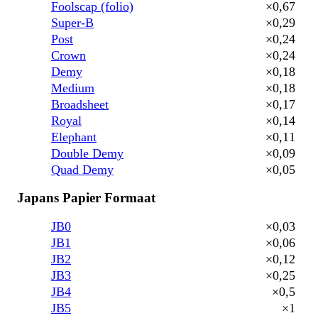
Foolscap (folio)
×0,67
Super-B
×0,29
Post
×0,24
Crown
×0,24
Demy
×0,18
Medium
×0,18
Broadsheet
×0,17
Royal
×0,14
Elephant
×0,11
Double Demy
×0,09
Quad Demy
×0,05
Japans Papier Formaat
JB0
×0,03
JB1
×0,06
JB2
×0,12
JB3
×0,25
JB4
×0,5
JB5
×1