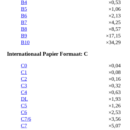
B4
×0,53
B5
×1,06
B6
×2,13
B7
×4,25
B8
×8,57
B9
×17,15
B10
×34,29
Internationaal Papier Formaat: C
C0
×0,04
C1
×0,08
C2
×0,16
C3
×0,32
C4
×0,63
DL
×1,93
C5
×1,26
C6
×2,53
C7/6
×3,56
C7
×5,07