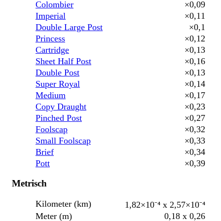
Colombier
×0,09
Imperial
×0,11
Double Large Post
×0,1
Princess
×0,12
Cartridge
×0,13
Sheet Half Post
×0,16
Double Post
×0,13
Super Royal
×0,14
Medium
×0,17
Copy Draught
×0,23
Pinched Post
×0,27
Foolscap
×0,32
Small Foolscap
×0,33
Brief
×0,34
Pott
×0,39
Metrisch
Kilometer (km)
1,82×10⁻⁴ x 2,57×10⁻⁴
Meter (m)
0,18 x 0,26