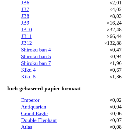
JB6
×2,01
JB7
×4,02
JB8
×8,03
JB9
×16,24
JB10
×32,48
JB11
×66,44
JB12
×132,88
Shiroku ban 4
×0,47
Shiroku ban 5
×0,94
Shiroku ban 7
×1,96
Kiku 4
×0,67
Kiku 5
×1,36
Inch gebaseerd papier formaat
Emperor
×0,02
Antiquarian
×0,04
Grand Eagle
×0,06
Double Elephant
×0,07
Atlas
×0,08