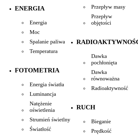
Przepływ masy
ENERGIA
Przepływ
Energia
objętości
Moc
RADIOAKTYWNOŚ
Spalanie paliwa
Temperatura
Dawka
pochłonięta
FOTOMETRIA
Dawka
równoważna
Energia światła
Radioaktywność
Luminancja
Natężenie
RUCH
oświetlenia
Strumień świetlny
Bieganie
Światłość
Prędkość