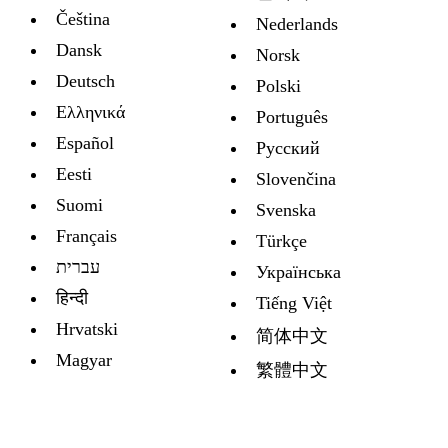
Čeština
Nederlands
Dansk
Norsk
Deutsch
Polski
Ελληνικά
Português
Español
Русский
Eesti
Slovenčina
Suomi
Svenska
Français
Türkçe
עברית
Украïнська
हिन्दी
Tiếng Việt
Hrvatski
简体中文
Magyar
繁體中文