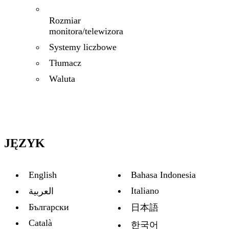
Rozmiar
monitora/telewizora
Systemy liczbowe
Tłumacz
Waluta
JĘZYK
English
Bahasa Indonesia
Italiano
العربية
Български
日本語
Català
한국어