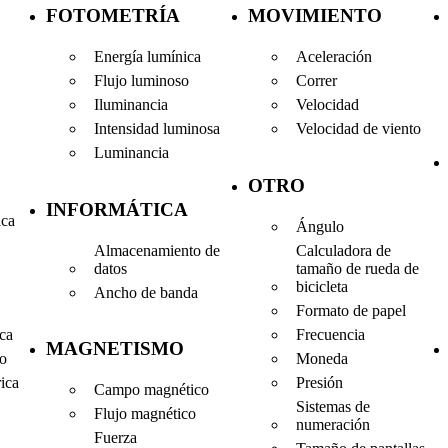
FOTOMETRÍA
MOVIMIENTO
Energía lumínica
Aceleración
Flujo luminoso
Correr
Iluminancia
Velocidad
Intensidad luminosa
Velocidad de viento
Luminancia
OTRO
INFORMÁTICA
ica
Ángulo
Almacenamiento de
Calculadora de
datos
tamaño de rueda de
bicicleta
Ancho de banda
Formato de papel
Frecuencia
ica
MAGNETISMO
Moneda
co
Presión
rica
Campo magnético
Sistemas de
Flujo magnético
numeración
Fuerza