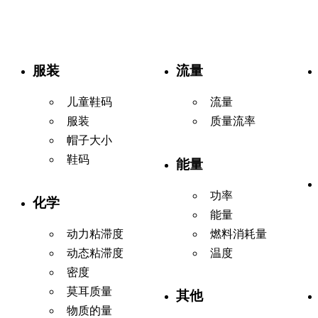
服装
流量
儿童鞋码
流量
服装
质量流率
帽子大小
鞋码
能量
功率
化学
能量
动力粘滞度
燃料消耗量
动态粘滞度
温度
密度
莫耳质量
其他
物质的量