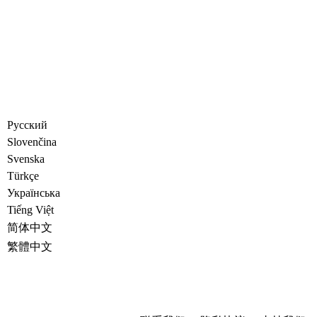
Русский
Slovenčina
Svenska
Türkçe
Украïнська
Tiếng Việt
简体中文
繁體中文