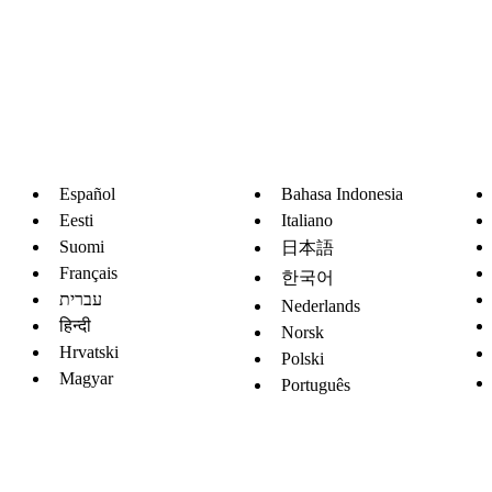
Español
Bahasa Indonesia
Eesti
Italiano
Suomi
日本語
Français
한국어
עברית
Nederlands
हिन्दी
Norsk
Hrvatski
Polski
Magyar
Português