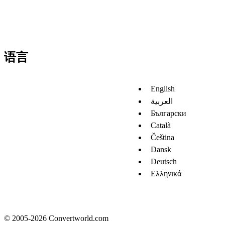
语言
English
العربية
Български
Català
Čeština
Dansk
Deutsch
Ελληνικά
© 2005-2026 Convertworld.com