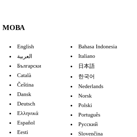
МОВА
English
Bahasa Indonesia
Italiano
العربية
Български
日本語
Català
한국어
Čeština
Nederlands
Dansk
Norsk
Deutsch
Polski
Ελληνικά
Português
Español
Русский
Eesti
Slovenčina