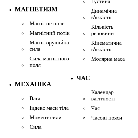
Густина
МАГНЕТИЗМ
Динамічна
в'язкість
Магнітне поле
Кількість
Магнітний потік
речовини
Магніторушійна
Кінематична
сила
в'язкість
Сила магнітного
Молярна маса
поля
ЧАС
МЕХАНІКА
Календар
Вага
вагітності
Індекс маси тіла
Час
Момент сили
Часові пояси
Сила