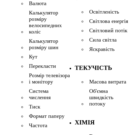
Валюта
Освітленість
Калькулятор
розміру
Світлова енергія
велосипедних
Світловий потік
коліс
Сила світла
Калькулятор
розміру шин
Яскравість
Кут
Перекласти
ТЕКУЧІСТЬ
Розмір телевізора
і монітору
Масова витрата
Система
Об'ємна
числення
швидкість
потоку
Тиск
Формат паперу
ХІМІЯ
Частота