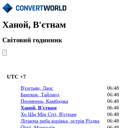
Ханой, В'єтнам
Світовий годинник
UTC +7
В'єнтьян, Лаос
06:48
Бангкок, Тайланд
06:48
Пномпень, Камбоджа
06:48
Ханой, В'єтнам
06:48
Хо Ши Мін Сіті, В'єтнам
06:48
Літаюча риба корівка, острів Різдва
06:48
Ölgii, Монголія
06:48