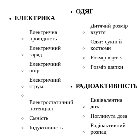
ОДЯГ
ЕЛЕКТРИКА
Дитячий розмір
взуття
Електрична
провідність
Одяг: сукні й
костюми
Електричний
заряд
Розмір взуття
Електричний
Розмір шапки
опір
Електричний
РАДІОАКТИВНІСТ
струм
Еквівалентна
Електростатичний
доза
потенціал
Поглинута доза
Ємність
Радіоактивний
Індуктивність
розпад