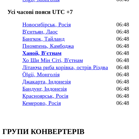
Усі часові пояси UTC +7
Новосибірськ, Росія
06:48
В'єнтьян, Лаос
06:48
Бангкок, Тайланд
06:48
Пномпень, Камбоджа
06:48
Ханой, В'єтнам
06:48
Хо Ши Мін Сіті, В'єтнам
06:48
Літаюча риба корівка, острів Різдва
06:48
Ölgii, Монголія
06:48
Джакарта, Індонезія
06:48
Бандунг, Індонезія
06:48
Красноярськ, Росія
06:48
Кемерово, Росія
06:48
ГРУПИ КОНВЕРТЕРІВ