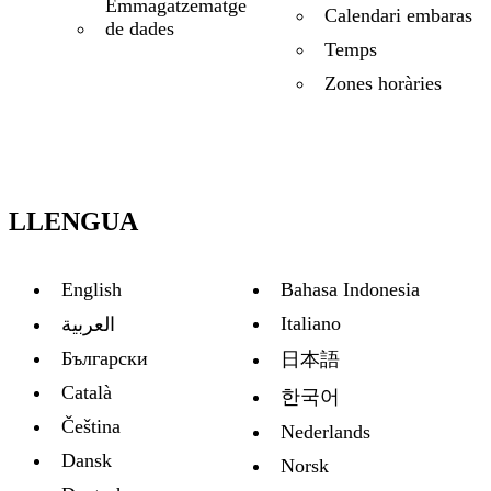
Emmagatzematge
Calendari embaras
de dades
Temps
Zones horàries
LLENGUA
English
Bahasa Indonesia
Italiano
العربية
Български
日本語
Català
한국어
Čeština
Nederlands
Dansk
Norsk