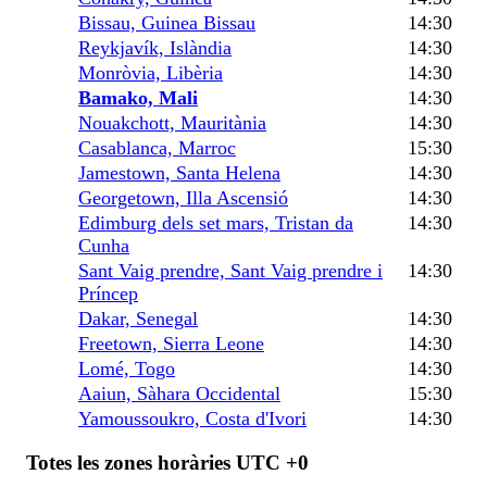
Bissau, Guinea Bissau
14:30
Reykjavík, Islàndia
14:30
Monròvia, Libèria
14:30
Bamako, Mali
14:30
Nouakchott, Mauritània
14:30
Casablanca, Marroc
15:30
Jamestown, Santa Helena
14:30
Georgetown, Illa Ascensió
14:30
Edimburg dels set mars, Tristan da
14:30
Cunha
Sant Vaig prendre, Sant Vaig prendre i
14:30
Príncep
Dakar, Senegal
14:30
Freetown, Sierra Leone
14:30
Lomé, Togo
14:30
Aaiun, Sàhara Occidental
15:30
Yamoussoukro, Costa d'Ivori
14:30
Totes les zones horàries UTC +0