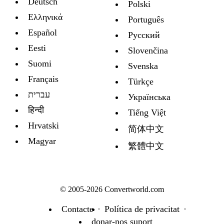
Deutsch
Polski
Ελληνικά
Português
Español
Русский
Eesti
Slovenčina
Suomi
Svenska
Français
Türkçe
עברית
Украïнська
हिन्दी
Tiếng Việt
Hrvatski
简体中文
Magyar
繁體中文
© 2005-2026 Convertworld.com
Contacte
Política de privacitat
donar-nos suport