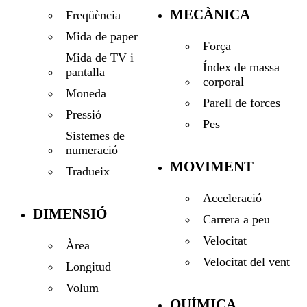
MECÀNICA
Freqüència
Mida de paper
Força
Mida de TV i
Índex de massa
pantalla
corporal
Moneda
Parell de forces
Pressió
Pes
Sistemes de
numeració
MOVIMENT
Tradueix
Acceleració
DIMENSIÓ
Carrera a peu
Velocitat
Àrea
Velocitat del vent
Longitud
Volum
QUÍMICA