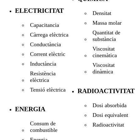
ELECTRICITAT
Densitat
Massa molar
Capacitancia
Quantitat de
Càrrega elèctrica
substància
Conductància
Viscositat
Corrent elèctric
cinemàtica
Inductància
Viscositat
dinàmica
Resistència
elèctrica
Tensió elèctrica
RADIOACTIVITAT
Dosi absorbida
ENERGIA
Dosi equivalent
Consum de
Radioactivitat
combustible
Energia