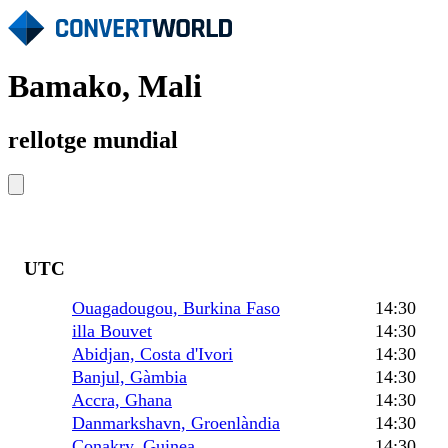
Bamako, Mali
rellotge mundial
UTC
Ouagadougou, Burkina Faso
14:30
illa Bouvet
14:30
Abidjan, Costa d'Ivori
14:30
Banjul, Gàmbia
14:30
Accra, Ghana
14:30
Danmarkshavn, Groenlàndia
14:30
Conakry, Guinea
14:30