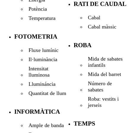
RATI DE CAUDAL
Potència
Cabal
Temperatura
Cabal màssic
FOTOMETRIA
ROBA
Fluxe lumínic
Mida de sabates
Il·luminància
infantils
Intensitat
Mida del barret
lluminosa
Número de
Llumináncia
sabates
Quantitat de llum
Roba: vestits i
jerseis
INFORMÀTICA
TEMPS
Ample de banda