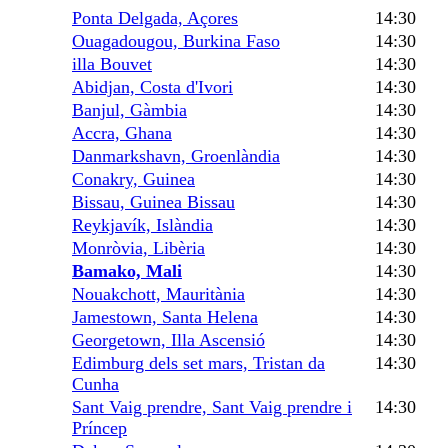
Ponta Delgada, Açores
14:30
Ouagadougou, Burkina Faso
14:30
illa Bouvet
14:30
Abidjan, Costa d'Ivori
14:30
Banjul, Gàmbia
14:30
Accra, Ghana
14:30
Danmarkshavn, Groenlàndia
14:30
Conakry, Guinea
14:30
Bissau, Guinea Bissau
14:30
Reykjavík, Islàndia
14:30
Monròvia, Libèria
14:30
Bamako, Mali
14:30
Nouakchott, Mauritània
14:30
Jamestown, Santa Helena
14:30
Georgetown, Illa Ascensió
14:30
Edimburg dels set mars, Tristan da
14:30
Cunha
Sant Vaig prendre, Sant Vaig prendre i
14:30
Príncep