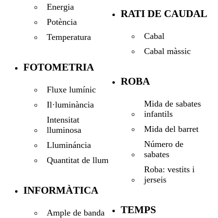
Energia
RATI DE CAUDAL
Potència
Cabal
Temperatura
Cabal màssic
FOTOMETRIA
ROBA
Fluxe lumínic
Mida de sabates
Il·luminància
infantils
Intensitat
Mida del barret
lluminosa
Número de
Llumináncia
sabates
Quantitat de llum
Roba: vestits i
jerseis
INFORMÀTICA
TEMPS
Ample de banda