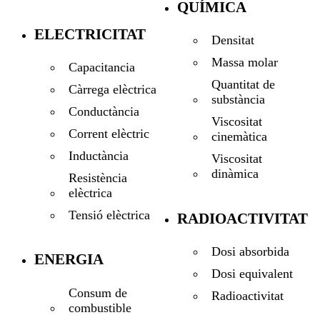
QUÍMICA
ELECTRICITAT
Densitat
Massa molar
Capacitancia
Quantitat de
Càrrega elèctrica
substància
Conductància
Viscositat
Corrent elèctric
cinemàtica
Inductància
Viscositat
dinàmica
Resistència
elèctrica
Tensió elèctrica
RADIOACTIVITAT
Dosi absorbida
ENERGIA
Dosi equivalent
Consum de
Radioactivitat
combustible