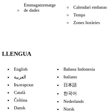
Emmagatzematge
Calendari embaras
de dades
Temps
Zones horàries
LLENGUA
English
Bahasa Indonesia
Italiano
العربية
Български
日本語
Català
한국어
Čeština
Nederlands
Dansk
Norsk