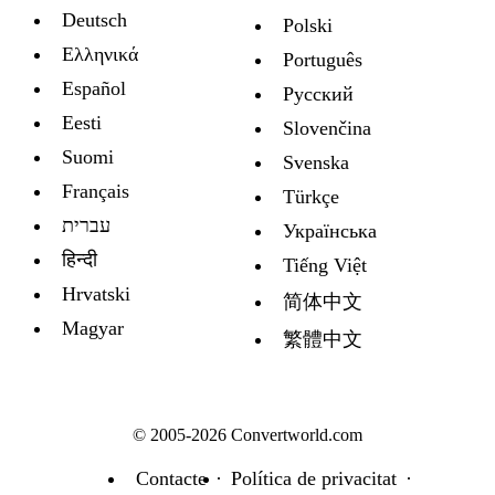
Deutsch
Polski
Ελληνικά
Português
Español
Русский
Eesti
Slovenčina
Suomi
Svenska
Français
Türkçe
עברית
Украïнська
हिन्दी
Tiếng Việt
Hrvatski
简体中文
Magyar
繁體中文
© 2005-2026 Convertworld.com
Contacte
Política de privacitat