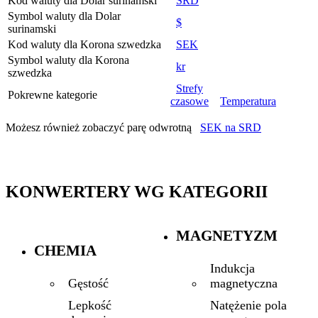
Kod waluty dla Dolar surinamski
SRD
Symbol waluty dla Dolar
$
surinamski
Kod waluty dla Korona szwedzka
SEK
Symbol waluty dla Korona
kr
szwedzka
Strefy
Pokrewne kategorie
czasowe
Temperatura
Możesz również zobaczyć parę odwrotną
SEK na SRD
KONWERTERY WG KATEGORII
MAGNETYZM
CHEMIA
Indukcja
magnetyczna
Gęstość
Natężenie pola
Lepkość