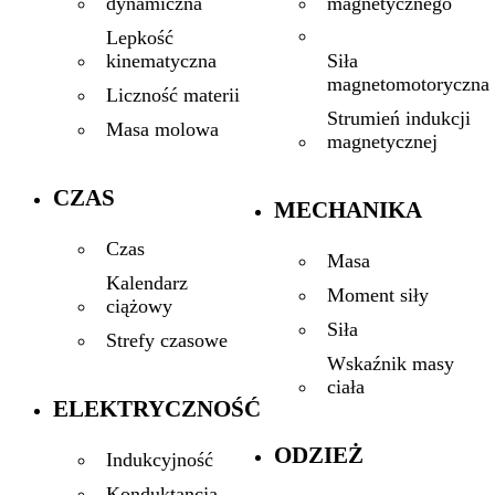
magnetycznego
dynamiczna
Lepkość
Siła
kinematyczna
magnetomotoryczna
Liczność materii
Strumień indukcji
Masa molowa
magnetycznej
CZAS
MECHANIKA
Czas
Masa
Kalendarz
Moment siły
ciążowy
Siła
Strefy czasowe
Wskaźnik masy
ciała
ELEKTRYCZNOŚĆ
ODZIEŻ
Indukcyjność
Konduktancja