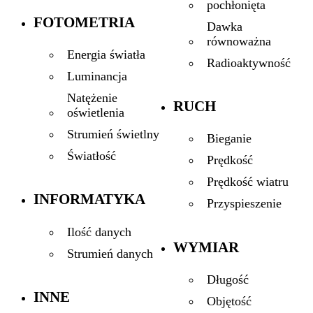
pochłonięta
FOTOMETRIA
Dawka
równoważna
Energia światła
Radioaktywność
Luminancja
Natężenie
RUCH
oświetlenia
Strumień świetlny
Bieganie
Światłość
Prędkość
Prędkość wiatru
INFORMATYKA
Przyspieszenie
Ilość danych
WYMIAR
Strumień danych
Długość
INNE
Objętość