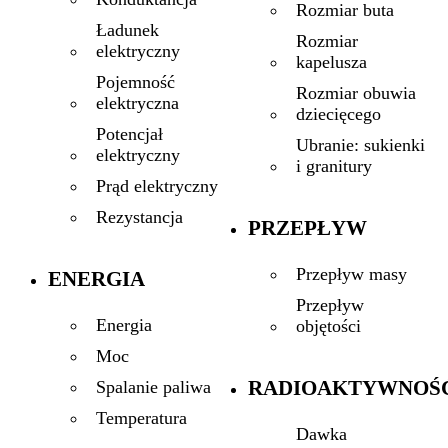
Rozmiar buta
Ładunek
Rozmiar
elektryczny
kapelusza
Pojemność
Rozmiar obuwia
elektryczna
dziecięcego
Potencjał
Ubranie: sukienki
elektryczny
i granitury
Prąd elektryczny
Rezystancja
PRZEPŁYW
Przepływ masy
ENERGIA
Przepływ
Energia
objętości
Moc
RADIOAKTYWNOŚ
Spalanie paliwa
Temperatura
Dawka