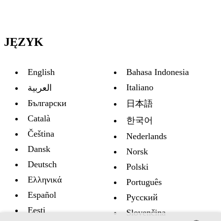
JĘZYK
English
Bahasa Indonesia
Italiano
العربية
Български
日本語
Català
한국어
Čeština
Nederlands
Dansk
Norsk
Deutsch
Polski
Ελληνικά
Português
Español
Русский
Eesti
Slovenčina