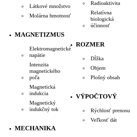
Radioaktivita
Látkové množstvo
Relatívna
Molárna hmotnosť
biologická
účinnosť
MAGNETIZMUS
ROZMER
Elektromagnetické
napätie
Dĺžka
Intenzita
Objem
magnetického
Plošný obsah
poľa
Magnetická
indukcia
VÝPOČTOVÝ
Magnetický
indukčný tok
Rýchlosť prenosu
Veľkosť dát
MECHANIKA