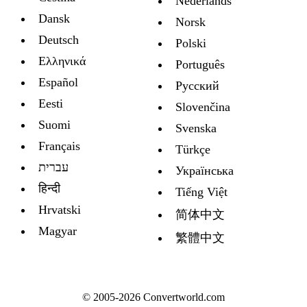
Nederlands
Dansk
Norsk
Deutsch
Polski
Ελληνικά
Português
Español
Русский
Eesti
Slovenčina
Suomi
Svenska
Français
Türkçe
עברית
Украïнська
हिन्दी
Tiếng Việt
Hrvatski
简体中文
Magyar
繁體中文
© 2005-2026 Convertworld.com