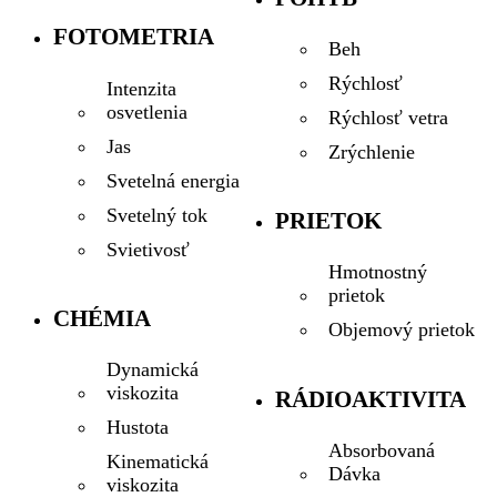
FOTOMETRIA
Beh
Rýchlosť
Intenzita
osvetlenia
Rýchlosť vetra
Jas
Zrýchlenie
Svetelná energia
Svetelný tok
PRIETOK
Svietivosť
Hmotnostný
prietok
CHÉMIA
Objemový prietok
Dynamická
viskozita
RÁDIOAKTIVITA
Hustota
Absorbovaná
Kinematická
Dávka
viskozita