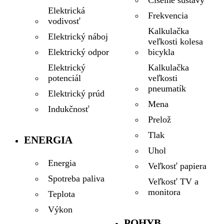
Číselné sústavy
Elektrická
Frekvencia
vodivosť
Kalkulačka
Elektrický náboj
veľkosti kolesa
bicykla
Elektrický odpor
Kalkulačka
Elektrický
veľkosti
potenciál
pneumatík
Elektrický prúd
Mena
Indukčnosť
Prelož
Tlak
ENERGIA
Uhol
Energia
Veľkosť papiera
Spotreba paliva
Veľkosť TV a
monitora
Teplota
Výkon
POHYB