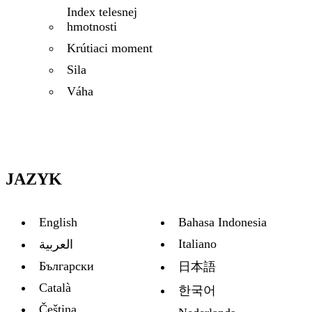
Index telesnej
hmotnosti
Krútiaci moment
Sila
Váha
JAZYK
English
Bahasa Indonesia
Italiano
العربية
Български
日本語
Català
한국어
Čeština