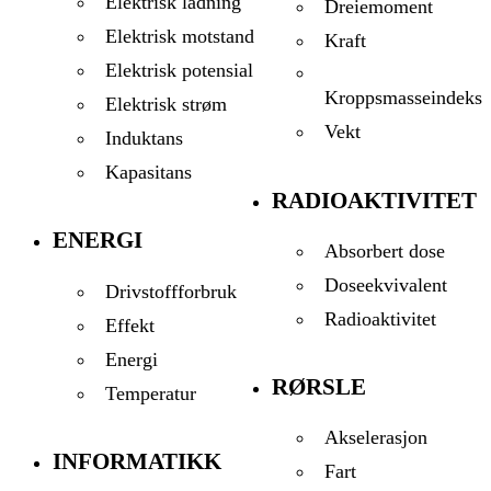
Elektrisk ladning
Dreiemoment
Elektrisk motstand
Kraft
Elektrisk potensial
Kroppsmasseindeks
Elektrisk strøm
Vekt
Induktans
Kapasitans
RADIOAKTIVITET
ENERGI
Absorbert dose
Doseekvivalent
Drivstoffforbruk
Radioaktivitet
Effekt
Energi
RØRSLE
Temperatur
Akselerasjon
INFORMATIKK
Fart