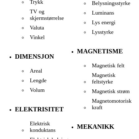
Trykk
Belysningsstyrke
TV og
Luminans
skjermstørrelse
Lys energi
Valuta
Lysstyrke
Vinkel
MAGNETISME
DIMENSJON
Magnetisk felt
Areal
Magnetisk
Lengde
feltstyrke
Volum
Magnetisk strøm
Magnetomotorisk
kraft
ELEKTRISITET
Elektrisk
MEKANIKK
konduktans