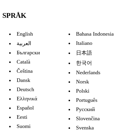
SPRÅK
English
Bahasa Indonesia
Italiano
العربية
Български
日本語
Català
한국어
Čeština
Nederlands
Dansk
Norsk
Deutsch
Polski
Ελληνικά
Português
Español
Русский
Eesti
Slovenčina
Suomi
Svenska