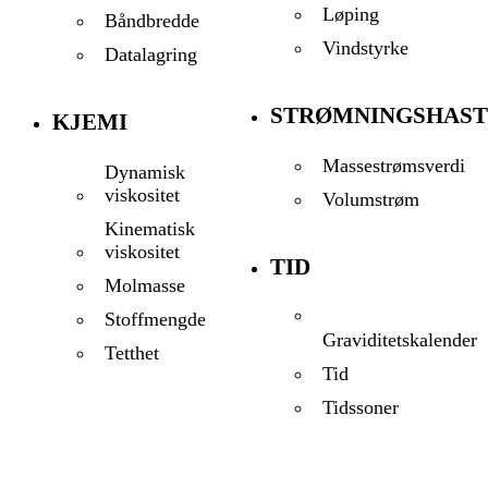
Løping
Båndbredde
Vindstyrke
Datalagring
STRØMNINGSHAST
KJEMI
Massestrømsverdi
Dynamisk
viskositet
Volumstrøm
Kinematisk
viskositet
TID
Molmasse
Stoffmengde
Graviditetskalender
Tetthet
Tid
Tidssoner