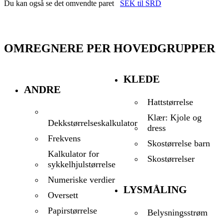
Du kan også se det omvendte paret
SEK til SRD
OMREGNERE PER HOVEDGRUPPER
KLEDE
ANDRE
Hattstørrelse
Klær: Kjole og
Dekkstørrelseskalkulator
dress
Frekvens
Skostørrelse barn
Kalkulator for
Skostørrelser
sykkelhjulstørrelse
Numeriske verdier
LYSMÅLING
Oversett
Papirstørrelse
Belysningsstrøm