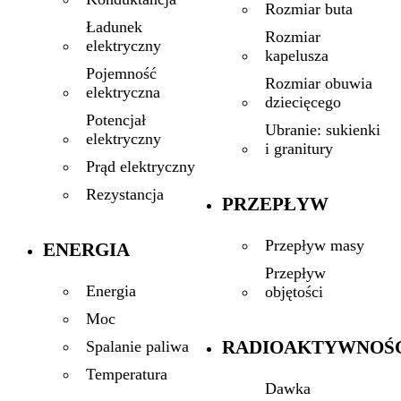
Rozmiar buta
Ładunek
Rozmiar
elektryczny
kapelusza
Pojemność
Rozmiar obuwia
elektryczna
dziecięcego
Potencjał
Ubranie: sukienki
elektryczny
i granitury
Prąd elektryczny
Rezystancja
PRZEPŁYW
Przepływ masy
ENERGIA
Przepływ
Energia
objętości
Moc
RADIOAKTYWNOŚ
Spalanie paliwa
Temperatura
Dawka