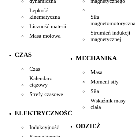
magnetycznego
dynamiczna
Lepkość
Siła
kinematyczna
magnetomotoryczna
Liczność materii
Strumień indukcji
Masa molowa
magnetycznej
CZAS
MECHANIKA
Czas
Masa
Kalendarz
Moment siły
ciążowy
Siła
Strefy czasowe
Wskaźnik masy
ciała
ELEKTRYCZNOŚĆ
ODZIEŻ
Indukcyjność
Konduktancja