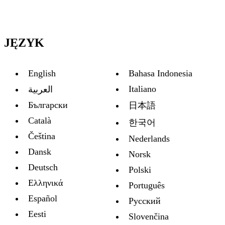
JĘZYK
English
Bahasa Indonesia
Italiano
العربية
Български
日本語
Català
한국어
Čeština
Nederlands
Dansk
Norsk
Deutsch
Polski
Ελληνικά
Português
Español
Русский
Eesti
Slovenčina