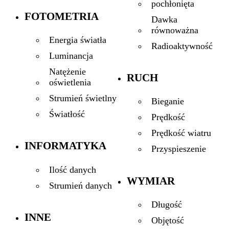
pochłonięta
FOTOMETRIA
Dawka
równoważna
Energia światła
Radioaktywność
Luminancja
Natężenie
RUCH
oświetlenia
Strumień świetlny
Bieganie
Światłość
Prędkość
Prędkość wiatru
INFORMATYKA
Przyspieszenie
Ilość danych
WYMIAR
Strumień danych
Długość
INNE
Objętość