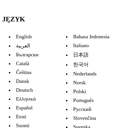
JĘZYK
English
Bahasa Indonesia
Italiano
العربية
Български
日本語
Català
한국어
Čeština
Nederlands
Dansk
Norsk
Deutsch
Polski
Ελληνικά
Português
Español
Русский
Eesti
Slovenčina
Suomi
Svenska