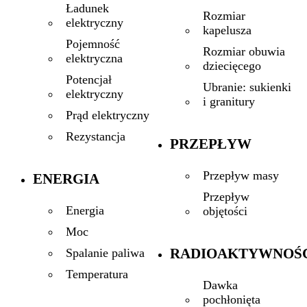
Ładunek
Rozmiar
elektryczny
kapelusza
Pojemność
Rozmiar obuwia
elektryczna
dziecięcego
Potencjał
Ubranie: sukienki
elektryczny
i granitury
Prąd elektryczny
Rezystancja
PRZEPŁYW
Przepływ masy
ENERGIA
Przepływ
Energia
objętości
Moc
RADIOAKTYWNOŚ
Spalanie paliwa
Temperatura
Dawka
pochłonięta