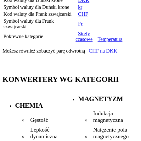
Kod waluty dla Duński krone
DKK
Symbol waluty dla Duński krone
kr
Kod waluty dla Frank szwajcarski
CHF
Symbol waluty dla Frank
Fr.
szwajcarski
Strefy
Pokrewne kategorie
czasowe
Temperatura
Możesz również zobaczyć parę odwrotną
CHF na DKK
KONWERTERY WG KATEGORII
MAGNETYZM
CHEMIA
Indukcja
magnetyczna
Gęstość
Natężenie pola
Lepkość
magnetycznego
dynamiczna