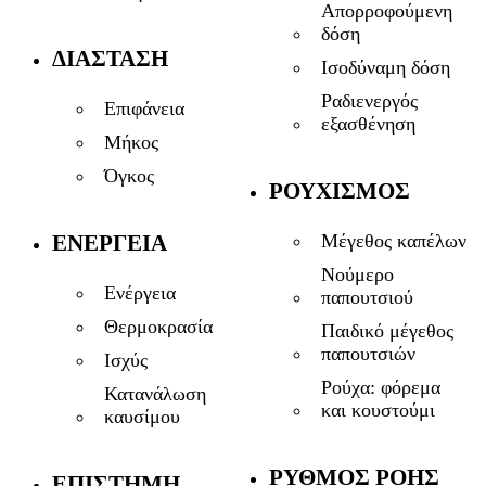
Απορροφούμενη
δόση
ΔΙΆΣΤΑΣΗ
Ισοδύναμη δόση
Ραδιενεργός
Επιφάνεια
εξασθένηση
Μήκος
Όγκος
ΡΟΥΧΙΣΜΌΣ
ΕΝΈΡΓΕΙΑ
Μέγεθος καπέλων
Νούμερο
Ενέργεια
παπουτσιού
Θερμοκρασία
Παιδικό μέγεθος
παπουτσιών
Ισχύς
Ρούχα: φόρεμα
Κατανάλωση
και κουστούμι
καυσίμου
ΡΥΘΜΌΣ ΡΟΉΣ
ΕΠΙΣΤΉΜΗ