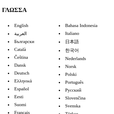
ΓΛΏΣΣΑ
English
Bahasa Indonesia
Italiano
العربية
Български
日本語
Català
한국어
Čeština
Nederlands
Dansk
Norsk
Deutsch
Polski
Ελληνικά
Português
Español
Русский
Eesti
Slovenčina
Suomi
Svenska
Français
Türkçe