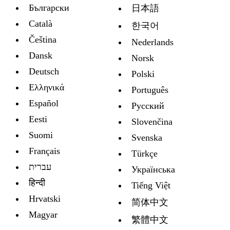
Български
日本語
Català
한국어
Čeština
Nederlands
Dansk
Norsk
Deutsch
Polski
Ελληνικά
Português
Español
Русский
Eesti
Slovenčina
Suomi
Svenska
Français
Türkçe
עברית
Украïнська
हिन्दी
Tiếng Việt
Hrvatski
简体中文
Magyar
繁體中文