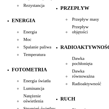
Rezystancja
PRZEPŁYW
Przepływ masy
ENERGIA
Przepływ
Energia
objętości
Moc
RADIOAKTYWNOŚ
Spalanie paliwa
Temperatura
Dawka
pochłonięta
FOTOMETRIA
Dawka
równoważna
Energia światła
Radioaktywność
Luminancja
Natężenie
RUCH
oświetlenia
Strumień świetlny