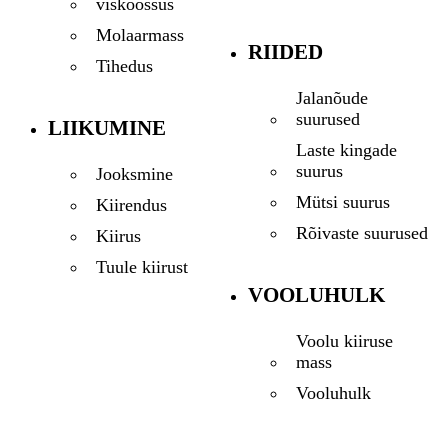
viskoossus
Molaarmass
RIIDED
Tihedus
Jalanõude
suurused
LIIKUMINE
Laste kingade
suurus
Jooksmine
Mütsi suurus
Kiirendus
Rõivaste suurused
Kiirus
Tuule kiirust
VOOLUHULK
Voolu kiiruse
mass
Vooluhulk