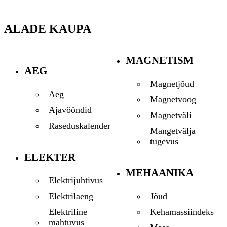
ALADE KAUPA
MAGNETISM
AEG
Magnetjõud
Aeg
Magnetvoog
Ajavööndid
Magnetväli
Raseduskalender
Mangetvälja
tugevus
ELEKTER
MEHAANIKA
Elektrijuhtivus
Jõud
Elektrilaeng
Kehamassiindeks
Elektriline
mahtuvus