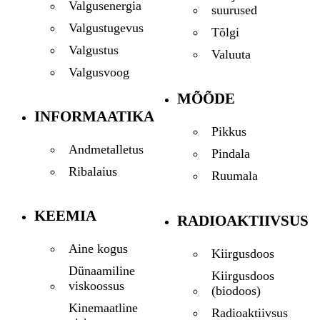
Valgusenergia
suurused
Valgustugevus
Tõlgi
Valgustus
Valuuta
Valgusvoog
MÕÕDE
INFORMAATIKA
Pikkus
Andmetalletus
Pindala
Ribalaius
Ruumala
KEEMIA
RADIOAKTIIVSUS
Aine kogus
Kiirgusdoos
Dünaamiline
Kiirgusdoos
viskoossus
(biodoos)
Kinemaatline
Radioaktiivsus