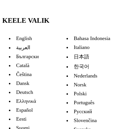
KEELE VALIK
English
Bahasa Indonesia
Italiano
العربية
Български
日本語
Català
한국어
Čeština
Nederlands
Dansk
Norsk
Deutsch
Polski
Ελληνικά
Português
Español
Русский
Eesti
Slovenčina
Suomi