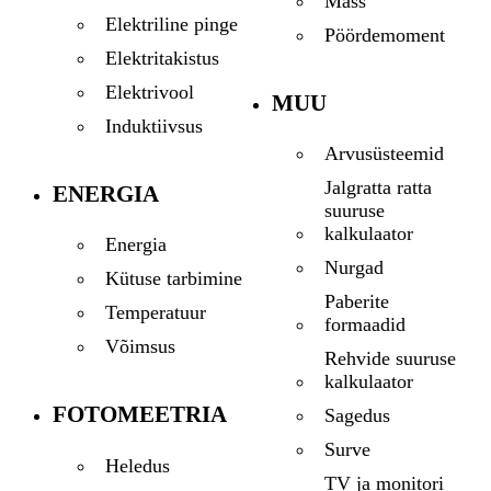
Mass
Elektriline pinge
Pöördemoment
Elektritakistus
Elektrivool
MUU
Induktiivsus
Arvusüsteemid
Jalgratta ratta
ENERGIA
suuruse
kalkulaator
Energia
Nurgad
Kütuse tarbimine
Paberite
Temperatuur
formaadid
Võimsus
Rehvide suuruse
kalkulaator
FOTOMEETRIA
Sagedus
Surve
Heledus
TV ja monitori