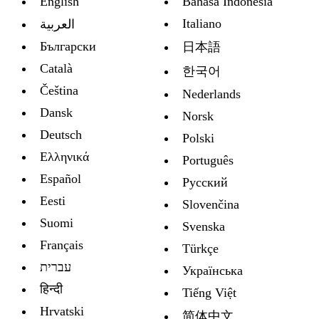
English
Bahasa Indonesia
Italiano
العربية
Български
日本語
Català
한국어
Čeština
Nederlands
Dansk
Norsk
Deutsch
Polski
Ελληνικά
Português
Español
Русский
Eesti
Slovenčina
Suomi
Svenska
Français
Türkçe
עברית
Украïнська
हिन्दी
Tiếng Việt
Hrvatski
简体中文