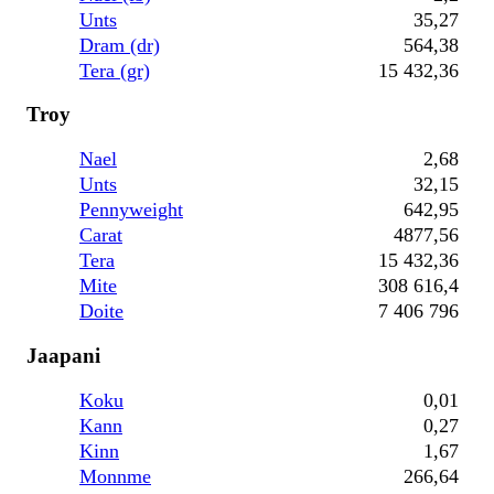
Unts
35,27
Dram (dr)
564,38
Tera (gr)
15 432,36
Troy
Nael
2,68
Unts
32,15
Pennyweight
642,95
Carat
4877,56
Tera
15 432,36
Mite
308 616,4
Doite
7 406 796
Jaapani
Koku
0,01
Kann
0,27
Kinn
1,67
Monnme
266,64