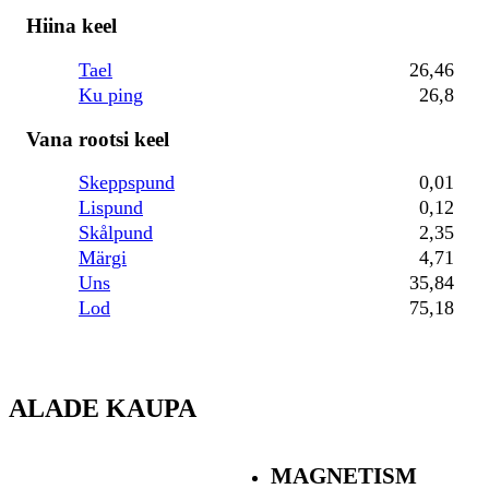
Hiina keel
Tael
26,46
Ku ping
26,8
Vana rootsi keel
Skeppspund
0,01
Lispund
0,12
Skålpund
2,35
Märgi
4,71
Uns
35,84
Lod
75,18
ALADE KAUPA
MAGNETISM