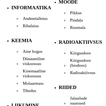
MÕÕDE
INFORMAATIKA
Pikkus
Andmetalletus
Pindala
Ribalaius
Ruumala
KEEMIA
RADIOAKTIIVSUS
Aine kogus
Kiirgusdoos
Dünaamiline
Kiirgusdoos
viskoossus
(biodoos)
Kinemaatline
Radioaktiivsus
viskoossus
Molaarmass
RIIDED
Tihedus
Jalanõude
suurused
LIIKUMINE