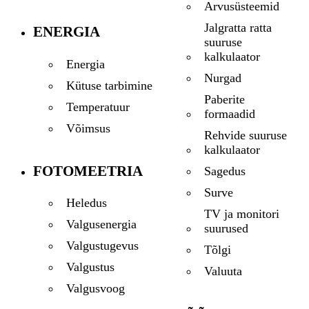
Arvusüsteemid
Jalgratta ratta
ENERGIA
suuruse
kalkulaator
Energia
Nurgad
Kütuse tarbimine
Paberite
Temperatuur
formaadid
Võimsus
Rehvide suuruse
kalkulaator
FOTOMEETRIA
Sagedus
Surve
Heledus
TV ja monitori
Valgusenergia
suurused
Valgustugevus
Tõlgi
Valgustus
Valuuta
Valgusvoog