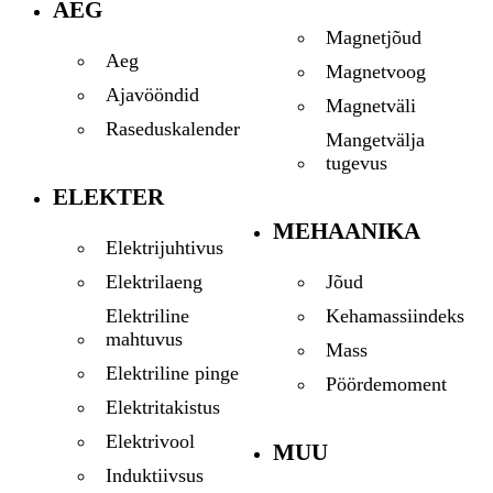
AEG
Magnetjõud
Aeg
Magnetvoog
Ajavööndid
Magnetväli
Raseduskalender
Mangetvälja
tugevus
ELEKTER
MEHAANIKA
Elektrijuhtivus
Jõud
Elektrilaeng
Kehamassiindeks
Elektriline
mahtuvus
Mass
Elektriline pinge
Pöördemoment
Elektritakistus
Elektrivool
MUU
Induktiivsus