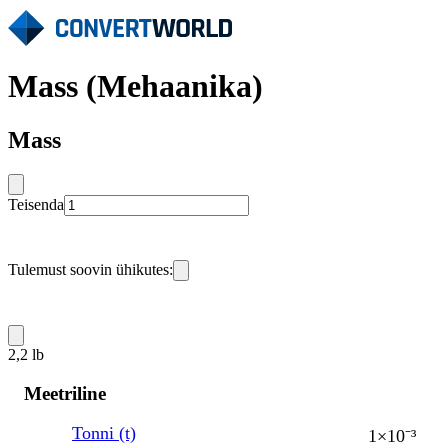
Mass (Mehaanika)
Mass
Teisenda
Tulemust soovin ühikutes:
2,2 lb
Meetriline
Tonni (t)
1×10⁻³