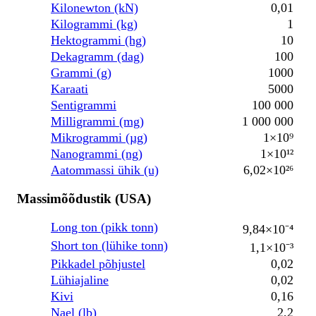
Kilonewton (kN)
0,01
Kilogrammi (kg)
1
Hektogrammi (hg)
10
Dekagramm (dag)
100
Grammi (g)
1000
Karaati
5000
Sentigrammi
100 000
Milligrammi (mg)
1 000 000
Mikrogrammi (µg)
1×10⁹
Nanogrammi (ng)
1×10¹²
Aatommassi ühik (u)
6,02×10²⁶
Massimõõdustik (USA)
Long ton (pikk tonn)
9,84×10⁻⁴
Short ton (lühike tonn)
1,1×10⁻³
Pikkadel põhjustel
0,02
Lühiajaline
0,02
Kivi
0,16
Nael (lb)
2,2