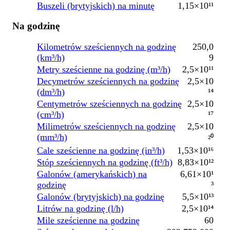
Buszeli (brytyjskich) na minutę
1,15×10¹¹
Na godzinę
Kilometrów sześciennych na godzinę
250,0
(km³/h)
9
Metry sześcienne na godzinę (m³/h)
2,5×10¹¹
Decymetrów sześciennych na godzinę
2,5×10
(dm³/h)
¹⁴
Centymetrów sześciennych na godzinę
2,5×10
(cm³/h)
¹⁷
Milimetrów sześciennych na godzinę
2,5×10
(mm³/h)
²⁰
Cale sześcienne na godzinę (in³/h)
1,53×10¹⁶
Stóp sześciennych na godzinę (ft³/h)
8,83×10¹²
Galonów (amerykańskich) na
6,61×10¹
godzinę
³
Galonów (brytyjskich) na godzinę
5,5×10¹³
Litrów na godzinę (l/h)
2,5×10¹⁴
Mile sześcienne na godzinę
60