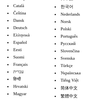
Català
한국어
Čeština
Nederlands
Dansk
Norsk
Deutsch
Polski
Ελληνικά
Português
Español
Русский
Eesti
Slovenčina
Suomi
Svenska
Français
Türkçe
עברית
Украïнська
हिन्दी
Tiếng Việt
Hrvatski
简体中文
Magyar
繁體中文