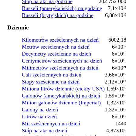
Stóp na akr na godzinę
202 752 000
Buszeli (amerykańskich) na godzinę
7,1×10¹²
Buszeli (brytyjskich) na godzinę
6,88×10¹²
Dziennie
Kilometrów sześciennych na dzień
6002,18
Metrów sześciennych na dzień
6×10¹²
Decymetry sześcienne na dzień
6×10¹⁵
Centymetrów sześciennych na dzień
6×10¹⁸
Milimetrów sześciennych na dzień
6×10²¹
Cali sześciennych na dzień
3,66×10¹⁷
Stopy sześcienne na dzień
2,12×10¹⁴
Miliona litrów dziennie (ciekły USA)
1,59×10⁹
Galonów (amerykańskich) na dzień
1,59×10¹⁵
Milion galonów dziennie (Imperial)
1,32×10⁹
Galony na dzień
1,32×10¹⁵
Litrów na dzień
6×10¹⁵
Mil sześciennych na dzień
1440
Stóp na akr na dzień
4,87×10⁹