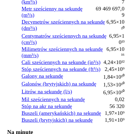
(km³/s)
7
Metr sześcienny na sekundę
69 469 697,0
(m³/s)
9
Decymetrów sześciennych na sekundę
6,95×10
(dm³/s)
¹⁰
Centymatrów sześciennych na sekundę
6,95×1
(cm³/s)
0¹³
Milimetrów sześciennych na sekundę
6,95×10
(mm³/s)
¹⁶
Cali sześciennych na sekunde (in³/s)
4,24×10¹²
Stóp sześciennych na sekunde (ft³/s)
2,45×10⁹
Galony na sekundę
1,84×10¹⁰
Galonów (brytyjskich) na sekundę
1,53×10¹⁰
Litrów na sekundę (l/s)
6,95×10¹⁰
Mil sześciennych na sekundę
0,02
Stóp na akr na sekundę
56 320
Buszeli (amerykańskich) na sekundę
1,97×10⁹
Buszeli (brytyjskich) na sekundę
1,91×10⁹
Na minutę