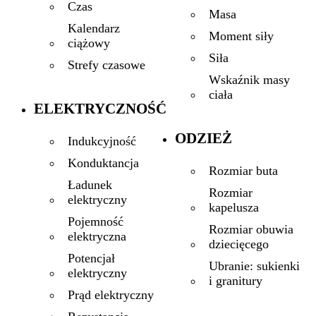
Czas
Masa
Kalendarz
Moment siły
ciążowy
Siła
Strefy czasowe
Wskaźnik masy
ciała
ELEKTRYCZNOŚĆ
ODZIEŻ
Indukcyjność
Konduktancja
Rozmiar buta
Ładunek
Rozmiar
elektryczny
kapelusza
Pojemność
Rozmiar obuwia
elektryczna
dziecięcego
Potencjał
Ubranie: sukienki
elektryczny
i granitury
Prąd elektryczny