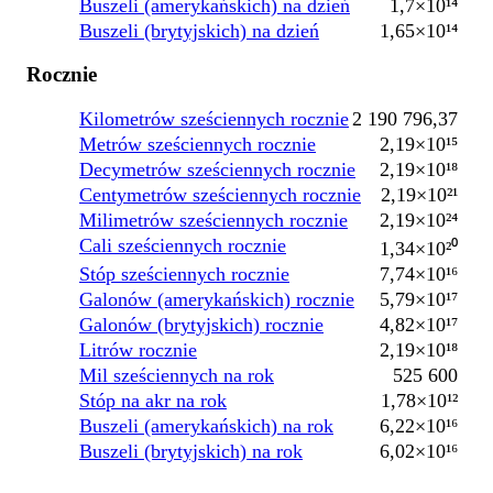
Buszeli (amerykańskich) na dzień
1,7×10¹⁴
Buszeli (brytyjskich) na dzień
1,65×10¹⁴
Rocznie
Kilometrów sześciennych rocznie
2 190 796,37
Metrów sześciennych rocznie
2,19×10¹⁵
Decymetrów sześciennych rocznie
2,19×10¹⁸
Centymetrów sześciennych rocznie
2,19×10²¹
Milimetrów sześciennych rocznie
2,19×10²⁴
Cali sześciennych rocznie
1,34×10²⁰
Stóp sześciennych rocznie
7,74×10¹⁶
Galonów (amerykańskich) rocznie
5,79×10¹⁷
Galonów (brytyjskich) rocznie
4,82×10¹⁷
Litrów rocznie
2,19×10¹⁸
Mil sześciennych na rok
525 600
Stóp na akr na rok
1,78×10¹²
Buszeli (amerykańskich) na rok
6,22×10¹⁶
Buszeli (brytyjskich) na rok
6,02×10¹⁶