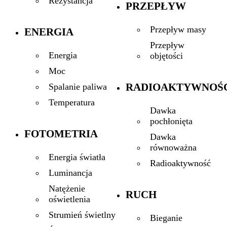
Rezystancja
PRZEPŁYW
Przepływ masy
ENERGIA
Przepływ
Energia
objętości
Moc
RADIOAKTYWNOŚ
Spalanie paliwa
Temperatura
Dawka
pochłonięta
FOTOMETRIA
Dawka
równoważna
Energia światła
Radioaktywność
Luminancja
Natężenie
RUCH
oświetlenia
Strumień świetlny
Bieganie