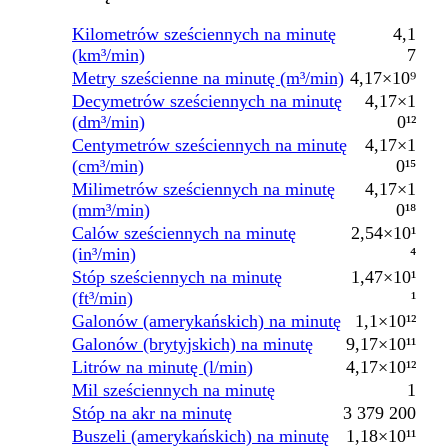
Kilometrów sześciennych na minutę
4,1
(km³/min)
7
Metry sześcienne na minutę (m³/min)
4,17×10⁹
Decymetrów sześciennych na minutę
4,17×1
(dm³/min)
0¹²
Centymetrów sześciennych na minutę
4,17×1
(cm³/min)
0¹⁵
Milimetrów sześciennych na minutę
4,17×1
(mm³/min)
0¹⁸
Calów sześciennych na minutę
2,54×10¹
(in³/min)
⁴
Stóp sześciennych na minutę
1,47×10¹
(ft³/min)
¹
Galonów (amerykańskich) na minutę
1,1×10¹²
Galonów (brytyjskich) na minutę
9,17×10¹¹
Litrów na minutę (l/min)
4,17×10¹²
Mil sześciennych na minutę
1
Stóp na akr na minutę
3 379 200
Buszeli (amerykańskich) na minutę
1,18×10¹¹