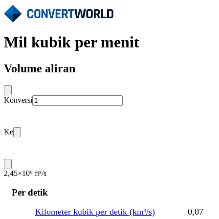
Mil kubik per menit
Volume aliran
Konversi
Ke
2,45×10⁹ ft³/s
Per detik
Kilometer kubik per detik (km³/s)
0,07