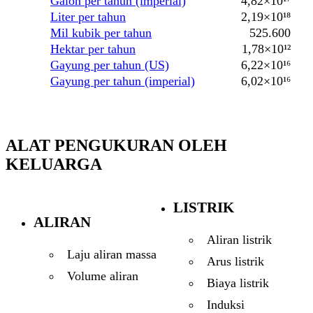
Galon per tahun (imperial)
4,82×10¹⁷
Liter per tahun
2,19×10¹⁸
Mil kubik per tahun
525.600
Hektar per tahun
1,78×10¹²
Gayung per tahun (US)
6,22×10¹⁶
Gayung per tahun (imperial)
6,02×10¹⁶
ALAT PENGUKURAN OLEH
KELUARGA
LISTRIK
ALIRAN
Aliran listrik
Laju aliran massa
Arus listrik
Volume aliran
Biaya listrik
Induksi