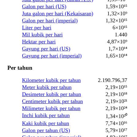
Galon per hari (US)
1,59×10¹⁵
Juta galon per hari (Kekaisaran)
1,32×10⁹
Galon per hari (imperial)
1,32×10¹⁵
Liter per hari
6×10¹⁵
Mil kubik per hari
1.440
Hektar per hari
4,87×10⁹
Gayung per hari (US)
1,7×10¹⁴
Gayung per hari (imperial)
1,65×10¹⁴
Per tahun
Kilometer kubik per tahun
2.190.796,37
Meter kubik per tahun
2,19×10¹⁵
Desimeter kubik per tahun
2,19×10¹⁸
Centimeter kubik per tahun
2,19×10²¹
Milimeter kubik per tahun
2,19×10²⁴
Inchi kubik per tahun
1,34×10²⁰
Kaki kubik per tahun
7,74×10¹⁶
Galon per tahun (US)
5,79×10¹⁷