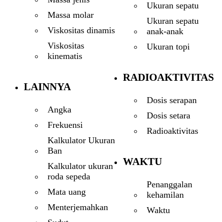
Ukuran sepatu
Massa molar
Ukuran sepatu
Viskositas dinamis
anak-anak
Viskositas
Ukuran topi
kinematis
RADIOAKTIVITAS
LAINNYA
Dosis serapan
Angka
Dosis setara
Frekuensi
Radioaktivitas
Kalkulator Ukuran
Ban
WAKTU
Kalkulator ukuran
roda sepeda
Penanggalan
Mata uang
kehamilan
Menterjemahkan
Waktu