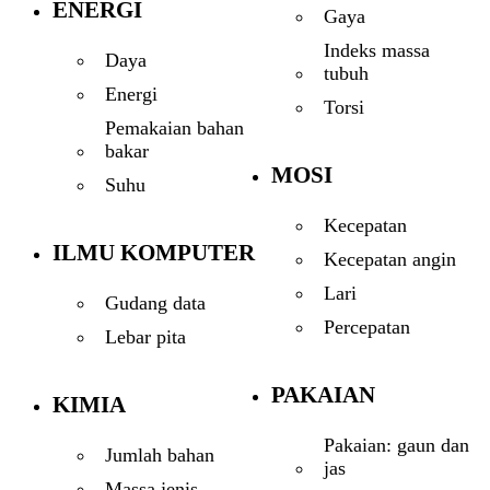
ENERGI
Gaya
Indeks massa
Daya
tubuh
Energi
Torsi
Pemakaian bahan
bakar
MOSI
Suhu
Kecepatan
ILMU KOMPUTER
Kecepatan angin
Lari
Gudang data
Percepatan
Lebar pita
PAKAIAN
KIMIA
Pakaian: gaun dan
Jumlah bahan
jas
Massa jenis