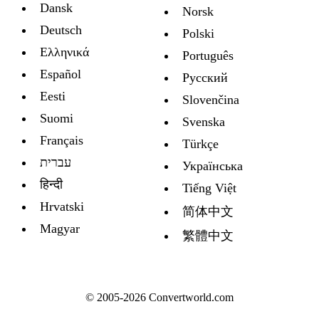
Dansk
Norsk
Deutsch
Polski
Ελληνικά
Português
Español
Русский
Eesti
Slovenčina
Suomi
Svenska
Français
Türkçe
עברית
Украïнська
हिन्दी
Tiếng Việt
Hrvatski
简体中文
Magyar
繁體中文
© 2005-2026 Convertworld.com