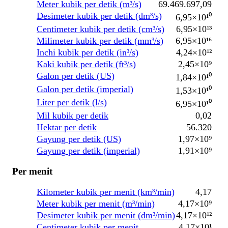
Meter kubik per detik (m³/s)
69.469.697,09
Desimeter kubik per detik (dm³/s)
6,95×10¹⁰
Centimeter kubik per detik (cm³/s)
6,95×10¹³
Milimeter kubik per detik (mm³/s)
6,95×10¹⁶
Inchi kubik per detik (in³/s)
4,24×10¹²
Kaki kubik per detik (ft³/s)
2,45×10⁹
Galon per detik (US)
1,84×10¹⁰
Galon per detik (imperial)
1,53×10¹⁰
Liter per detik (l/s)
6,95×10¹⁰
Mil kubik per detik
0,02
Hektar per detik
56.320
Gayung per detik (US)
1,97×10⁹
Gayung per detik (imperial)
1,91×10⁹
Per menit
Kilometer kubik per menit (km³/min)
4,17
Meter kubik per menit (m³/min)
4,17×10⁹
Desimeter kubik per menit (dm³/min)
4,17×10¹²
Centimeter kubik per menit
4,17×10¹