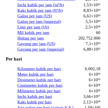
Inchi kubik per jam (in³/h)
1,53×10¹⁶
Kaki kubik per jam (ft³/h)
8,83×10¹²
Galon per jam (US)
6,61×10¹³
Galon per jam (imperial)
5,5×10¹³
Liter per jam (l/h)
2,5×10¹⁴
Mil kubik per jam
60
Hektar per jam
202.752.000
Gayung per jam (US)
7,1×10¹²
Gayung per jam (imperial)
6,88×10¹²
Per hari
Kilometer kubik per hari
6.002,18
Meter kubik per hari
6×10¹²
Desimeter kubik per hari
6×10¹⁵
Centimeter kubik per hari
6×10¹⁸
Milimeter kubik per hari
6×10²¹
Inchi kubik per hari
3,66×10¹⁷
Kaki kubik per hari
2,12×10¹⁴
Juta galon per hari (cairan A.S.)
1,59×10⁹