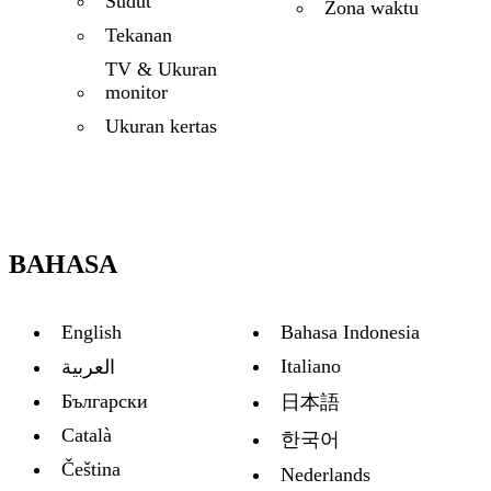
Sudut
Zona waktu
Tekanan
TV & Ukuran
monitor
Ukuran kertas
BAHASA
English
Bahasa Indonesia
Italiano
العربية
Български
日本語
Català
한국어
Čeština
Nederlands