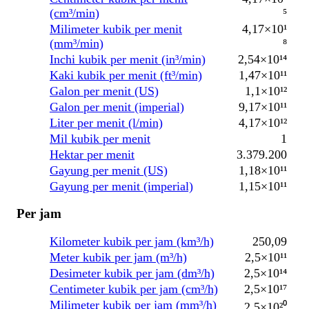
(cm³/min)
⁵
Milimeter kubik per menit
4,17×10¹
(mm³/min)
⁸
Inchi kubik per menit (in³/min)
2,54×10¹⁴
Kaki kubik per menit (ft³/min)
1,47×10¹¹
Galon per menit (US)
1,1×10¹²
Galon per menit (imperial)
9,17×10¹¹
Liter per menit (l/min)
4,17×10¹²
Mil kubik per menit
1
Hektar per menit
3.379.200
Gayung per menit (US)
1,18×10¹¹
Gayung per menit (imperial)
1,15×10¹¹
Per jam
Kilometer kubik per jam (km³/h)
250,09
Meter kubik per jam (m³/h)
2,5×10¹¹
Desimeter kubik per jam (dm³/h)
2,5×10¹⁴
Centimeter kubik per jam (cm³/h)
2,5×10¹⁷
Milimeter kubik per jam (mm³/h)
2,5×10²⁰