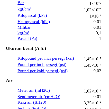
Bar
1×10⁻⁵
kgf/cm²
1,02×10⁻⁵
Kilopascal (kPa)
1×10⁻³
Hektopascal (hPa)
0,01
Milibar
0,01
kgf/m²
0,1
Pascal (Pa)
1
Ukuran berat (A.S.)
Kilopound per inci persegi (ksi)
1,45×10⁻⁷
Pound per inci persegi (psi)
1,45×10⁻⁴
Pound per kaki persegi (psf)
0,02
Air
Meter air (mH2O)
1,02×10⁻⁴
Sentimeter air (cmH2O)
0,01
Kaki air (ftH20)
3,35×10⁻⁴
Inci air (inH2O)