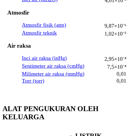
4,01×10⁻³
Atmosfir
Atmosfir fisik (atm)
9,87×10⁻⁶
Atmosfir teknik
1,02×10⁻⁵
Air raksa
Inci air raksa (inHg)
2,95×10⁻⁴
Sentimeter air raksa (cmHg)
7,5×10⁻⁴
Milimeter air raksa (mmHg)
0,01
Torr (torr)
0,01
ALAT PENGUKURAN OLEH
KELUARGA
LISTRIK