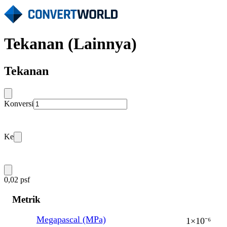
Tekanan (Lainnya)
Tekanan
Konversi
Ke
0,02 psf
Metrik
Megapascal (MPa)
1×10⁻⁶