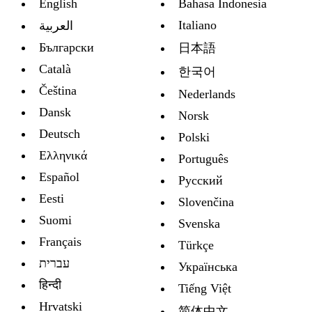
English
Bahasa Indonesia
Italiano
العربية
Български
日本語
Català
한국어
Čeština
Nederlands
Dansk
Norsk
Deutsch
Polski
Ελληνικά
Português
Español
Русский
Eesti
Slovenčina
Suomi
Svenska
Français
Türkçe
עברית
Украïнська
हिन्दी
Tiếng Việt
Hrvatski
简体中文