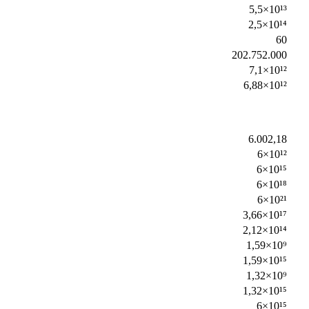
5,5×10¹³
2,5×10¹⁴
60
202.752.000
7,1×10¹²
6,88×10¹²
6.002,18
6×10¹²
6×10¹⁵
6×10¹⁸
6×10²¹
3,66×10¹⁷
2,12×10¹⁴
1,59×10⁹
1,59×10¹⁵
1,32×10⁹
1,32×10¹⁵
6×10¹⁵