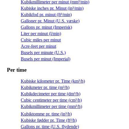
Kubikmillimeter per minut (mm³/min)
Kubiske inches pr. Minut (in³/min)
Kubikfod pr. minut (ft³/min)
Galloner pr. Minut (U.S. væske)
Gallons pr. minut (Imperisk)
Liter per minut (l/min)
Cubic miles per minut
Acre-feet per minut
Busels per minute (U.S.)
Busels per minut (Imperial)
Per time
Kubiske kilometer pr. Time (km³/h)
Kubikmeter pr. time (m³/h)
Kubikdecimeter per time (dm³/h)
Cubic centimeter per time (cm³/h)
Kubikmillimeter per time (mm³/h)
Kubiktomme pr. time (in³/h)
Kubiske fødder pr. Time (ft³/h)
Gallons pr. time (U.S. flydende)