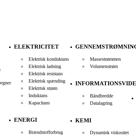
ELEKTRICITET
GENNEMSTRØMNIN
Elektrisk konduktans
Massestrømmen
Elektrisk ladning
Volumenstrøm
e
Elektrisk resistans
Elektrisk spænding
regner
INFORMATIONSVID
Elektrisk strøm
Induktans
Båndbredde
Kapacitans
Datalagring
ENERGI
KEMI
Brændstofforbrug
Dynamisk viskositet