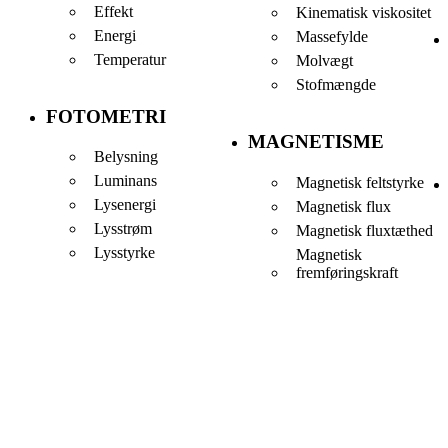
Effekt
Kinematisk viskositet
Energi
Massefylde
Temperatur
Molvægt
Stofmængde
FOTOMETRI
MAGNETISME
Belysning
Luminans
Magnetisk feltstyrke
Lysenergi
Magnetisk flux
Lysstrøm
Magnetisk fluxtæthed
Lysstyrke
Magnetisk
fremføringskraft