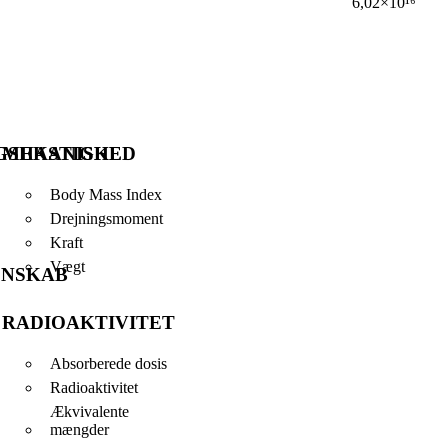
6,02×10¹⁶
GSHASTIGHED
MEKANISKE
Body Mass Index
Drejningsmoment
Kraft
Vægt
ENSKAB
RADIOAKTIVITET
Absorberede dosis
Radioaktivitet
Ækvivalente
mængder