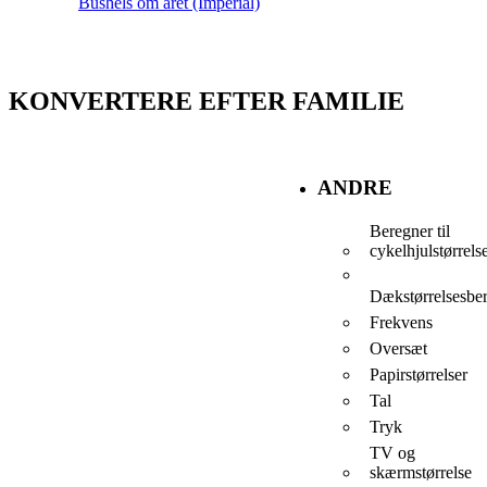
Bushels om året (Imperial)
KONVERTERE EFTER FAMILIE
ANDRE
Beregner til
cykelhjulstørrels
Dækstørrelsesbe
Frekvens
Oversæt
Papirstørrelser
Tal
Tryk
TV og
skærmstørrelse