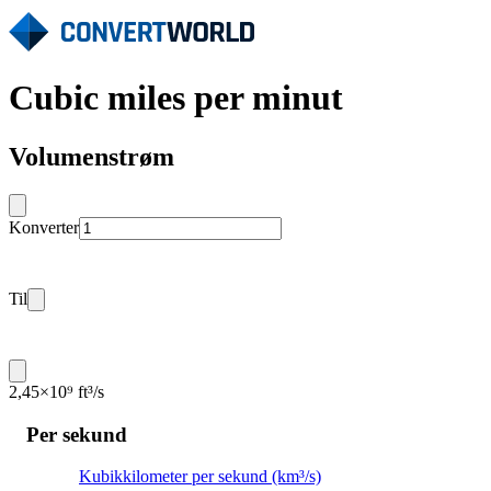
Cubic miles per minut
Volumenstrøm
Konverter
Til
2,45×10⁹ ft³/s
Per sekund
Kubikkilometer per sekund (km³/s)