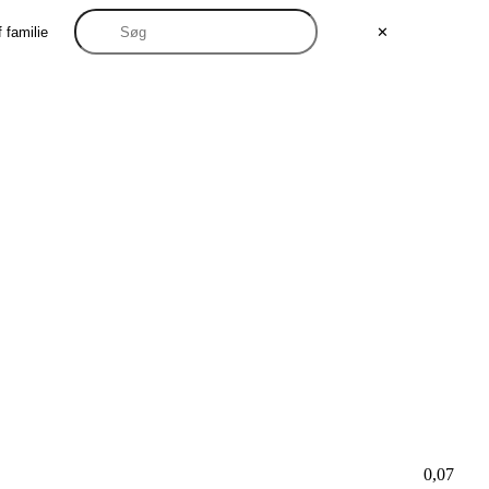
 familie
✕
0,07