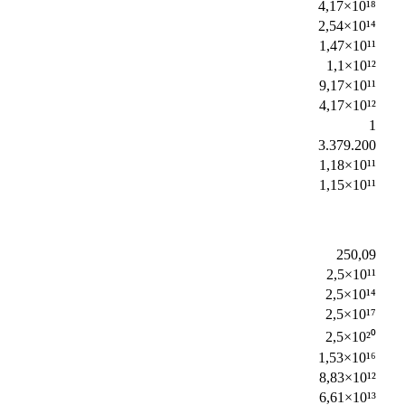
4,17×10¹⁸
2,54×10¹⁴
1,47×10¹¹
1,1×10¹²
9,17×10¹¹
4,17×10¹²
1
3.379.200
1,18×10¹¹
1,15×10¹¹
250,09
2,5×10¹¹
2,5×10¹⁴
2,5×10¹⁷
2,5×10²⁰
1,53×10¹⁶
8,83×10¹²
6,61×10¹³