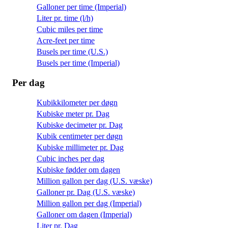
Galloner per time (Imperial)
Liter pr. time (l/h)
Cubic miles per time
Acre-feet per time
Busels per time (U.S.)
Busels per time (Imperial)
Per dag
Kubikkilometer per døgn
Kubiske meter pr. Dag
Kubiske decimeter pr. Dag
Kubik centimeter per døgn
Kubiske millimeter pr. Dag
Cubic inches per dag
Kubiske fødder om dagen
Million gallon per dag (U.S. væske)
Galloner pr. Dag (U.S. væske)
Million gallon per dag (Imperial)
Galloner om dagen (Imperial)
Liter pr. Dag