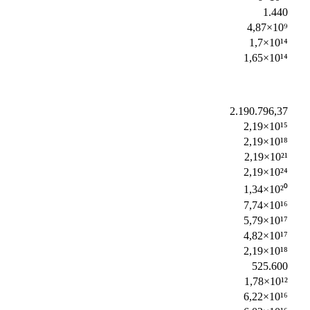
1.440
4,87×10⁹
1,7×10¹⁴
1,65×10¹⁴
2.190.796,37
2,19×10¹⁵
2,19×10¹⁸
2,19×10²¹
2,19×10²⁴
1,34×10²⁰
7,74×10¹⁶
5,79×10¹⁷
4,82×10¹⁷
2,19×10¹⁸
525.600
1,78×10¹²
6,22×10¹⁶