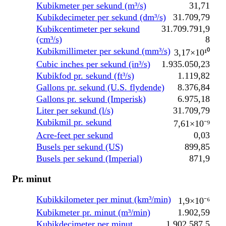
Kubikmeter per sekund (m³/s)
31,71
Kubikdecimeter per sekund (dm³/s)
31.709,79
Kubikcentimeter per sekund
31.709.791,9
(cm³/s)
8
Kubikmillimeter per sekund (mm³/s)
3,17×10¹⁰
Cubic inches per sekund (in³/s)
1.935.050,23
Kubikfod pr. sekund (ft³/s)
1.119,82
Gallons pr. sekund (U.S. flydende)
8.376,84
Gallons pr. sekund (Imperisk)
6.975,18
Liter per sekund (l/s)
31.709,79
Kubikmil pr. sekund
7,61×10⁻⁹
Acre-feet per sekund
0,03
Busels per sekund (US)
899,85
Busels per sekund (Imperial)
871,9
Pr. minut
Kubikkilometer per minut (km³/min)
1,9×10⁻⁶
Kubikmeter pr. minut (m³/min)
1.902,59
Kubikdecimeter per minut
1.902.587,5