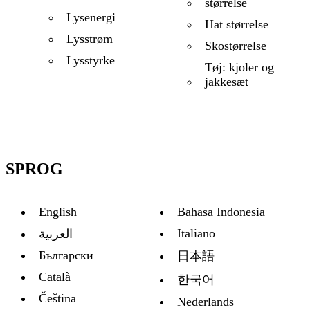
størrelse
Lysenergi
Hat størrelse
Lysstrøm
Skostørrelse
Lysstyrke
Tøj: kjoler og
jakkesæt
SPROG
English
Bahasa Indonesia
Italiano
العربية
Български
日本語
Català
한국어
Čeština
Nederlands