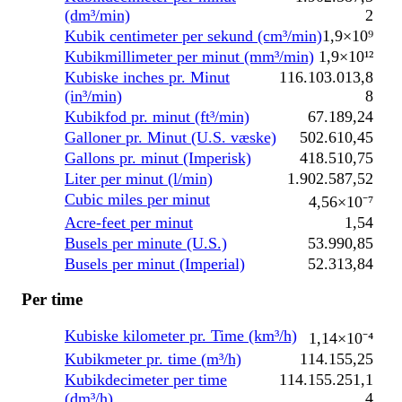
(dm³/min)
2
Kubik centimeter per sekund (cm³/min)
1,9×10⁹
Kubikmillimeter per minut (mm³/min)
1,9×10¹²
Kubiske inches pr. Minut
116.103.013,8
(in³/min)
8
Kubikfod pr. minut (ft³/min)
67.189,24
Galloner pr. Minut (U.S. væske)
502.610,45
Gallons pr. minut (Imperisk)
418.510,75
Liter per minut (l/min)
1.902.587,52
Cubic miles per minut
4,56×10⁻⁷
Acre-feet per minut
1,54
Busels per minute (U.S.)
53.990,85
Busels per minut (Imperial)
52.313,84
Per time
Kubiske kilometer pr. Time (km³/h)
1,14×10⁻⁴
Kubikmeter pr. time (m³/h)
114.155,25
Kubikdecimeter per time
114.155.251,1
(dm³/h)
4