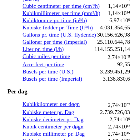
Cubic centimeter per time (cm³/h)
1,14×10¹¹
Kubikmillimeter per time (mm³/h)
1,14×10¹⁴
Kubiktomme pr. time (in³/h)
6,97×10⁹
Kubiske fødder pr. Time (ft³/h)
4.031.354,65
Gallons pr. time (U.S. flydende)
30.156.626,98
Galloner per time (Imperial)
25.110.644,78
Liter pr. time (l/h)
114.155.251,14
Cubic miles per time
2,74×10⁻⁵
Acre-feet per time
92,55
Busels per time (U.S.)
3.239.451,29
Busels per time (Imperial)
3.138.830,6
Per dag
Kubikkilometer per døgn
2,74×10⁻³
Kubiske meter pr. Dag
2.739.726,03
Kubiske decimeter pr. Dag
2,74×10⁹
Kubik centimeter per døgn
2,74×10¹²
Kubiske millimeter pr. Dag
2,74×10¹⁵