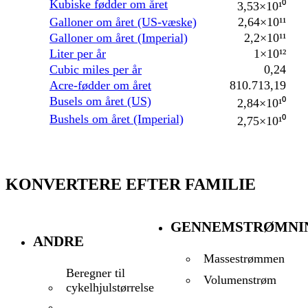
Kubiske fødder om året
3,53×10¹⁰
Galloner om året (US-væske)
2,64×10¹¹
Galloner om året (Imperial)
2,2×10¹¹
Liter per år
1×10¹²
Cubic miles per år
0,24
Acre-fødder om året
810.713,19
Busels om året (US)
2,84×10¹⁰
Bushels om året (Imperial)
2,75×10¹⁰
KONVERTERE EFTER FAMILIE
GENNEMSTRØMNI
ANDRE
Massestrømmen
Beregner til
Volumenstrøm
cykelhjulstørrelse