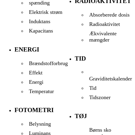
RADIOAKTIVITET
spænding
Elektrisk strøm
Absorberede dosis
Induktans
Radioaktivitet
Kapacitans
Ækvivalente
mængder
ENERGI
TID
Brændstofforbrug
Effekt
Graviditetskalender
Energi
Tid
Temperatur
Tidszoner
FOTOMETRI
TØJ
Belysning
Børns sko
Luminans